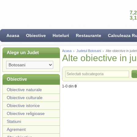
7,
3,
Acasa
Obiective
Hoteluri
Restaurante
Calculeaza R
Acasa
Judetul Botosani
Alte obiective in jude
Alege un Judet
Alte obiective in j
Obiective
1-0 din
0
Obiective naturale
Obiective culturale
Obiective istorice
Obiective religioase
Statiuni
Agrement