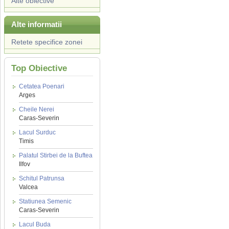
Alte obiective
Alte informatii
Retete specifice zonei
Top Obiective
Cetatea Poenari
Arges
Cheile Nerei
Caras-Severin
Lacul Surduc
Timis
Palatul Stirbei de la Buftea
Ilfov
Schitul Patrunsa
Valcea
Statiunea Semenic
Caras-Severin
Lacul Buda