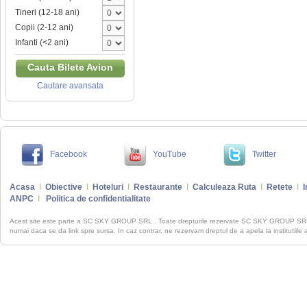
Tineri (12-18 ani)
Copii (2-12 ani)
Infanti (<2 ani)
Cauta Bilete Avion
Cautare avansata
Facebook
YouTube
Twitter
Acasa
I
Obiective
I
Hoteluri
I
Restaurante
I
Calculeaza Ruta
I
Retete
I
I
ANPC
I
Politica de confidentialitate
Acest site este parte a SC SKY GROUP SRL . Toate drepturile rezervate SC SKY GROUP S
numai daca se da link spre sursa. In caz contrar, ne rezervam dreptul de a apela la institutiile 