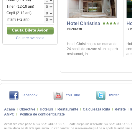
Adulti (>18 ani)
Tineri (12-18 ani)
Copii (2-12 ani)
Infanti (<2 ani)
Hotel Christina
Ho
Bucuresti
Buc
Cauta Bilete Avion
Cautare avansata
Hotel Christina, cu un numar de
Hot
24 spatii de cazare si un superb
cen
restaurant, in ...
are
Facebook
YouTube
Twitter
Acasa
I
Obiective
I
Hoteluri
I
Restaurante
I
Calculeaza Ruta
I
Retete
I
I
ANPC
I
Politica de confidentialitate
Acest site este parte a SC SKY GROUP SRL . Toate drepturile rezervate SC SKY GROUP S
numai daca se da link spre sursa. In caz contrar, ne rezervam dreptul de a apela la institutiile 