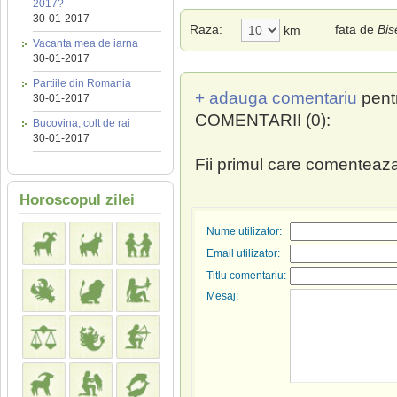
2017?
30-01-2017
Raza:
fata de
Bis
km
Vacanta mea de iarna
30-01-2017
Partiile din Romania
+ adauga comentariu
pent
30-01-2017
COMENTARII (0):
Bucovina, colt de rai
30-01-2017
Fii primul care comenteaza
Horoscopul zilei
Nume utilizator:
Email utilizator:
Titlu comentariu:
Mesaj: