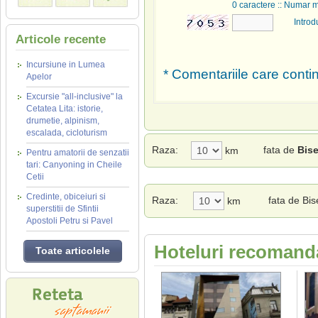
0
caractere :: Numar 
Introd
Articole recente
Incursiune in Lumea
* Comentariile care contin
Apelor
Excursie "all-inclusive" la
Cetatea Lita: istorie,
drumetie, alpinism,
escalada, cicloturism
Raza:
fata de
Bise
km
Pentru amatorii de senzatii
tari: Canyoning in Cheile
Cetii
Credinte, obiceiuri si
Raza:
fata de Bis
km
superstitii de Sfintii
Apostoli Petru si Pavel
Hoteluri recomanda
Toate articolele