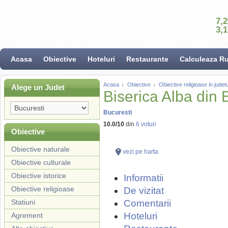
7,
3,
Acasa
Obiective
Hoteluri
Restaurante
Calculeaza R
Acasa
Obiective
Obiective religioase in judet
Alege un Judet
Biserica Alba din 
Bucuresti
10.0
/
10
din
6
voturi
Obiective
Obiective naturale
vezi pe harta
Obiective culturale
Obiective istorice
Informatii
Obiective religioase
De vizitat
Statiuni
Comentarii
Hoteluri
Agrement