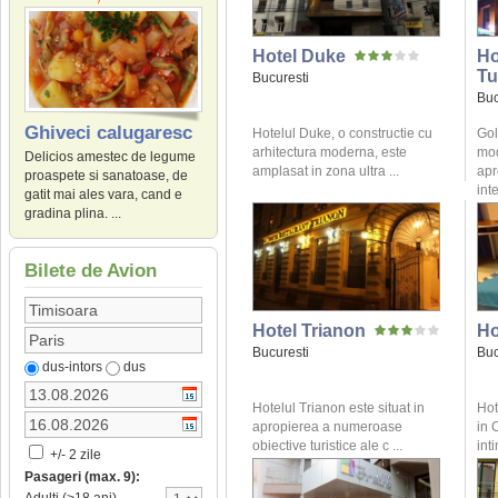
Hotel Duke
Ho
Tu
Bucuresti
Buc
Ghiveci calugaresc
Hotelul Duke, o constructie cu
Gol
arhitectura moderna, este
mod
Delicios amestec de legume
amplasat in zona ultra ...
apr
proaspete si sanatoase, de
inte
gatit mai ales vara, cand e
gradina plina. ...
Bilete de Avion
Hotel Trianon
Ho
Bucuresti
Buc
dus-intors
dus
Hotelul Trianon este situat in
Hot
apropierea a numeroase
in 
obiective turistice ale c ...
inti
+/- 2 zile
Pasageri (max. 9):