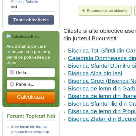
Pietrisul Bohotin
Iasi
Toate obiectivele
Citeste si alte obiective a
din judetul Bucuresti:
Afla distanta pe care
Biserica Toti Sfintii din Ca
urmeaza sa o parcurgi,
dar si ce poti vedea pe
Catedrala Domneasca din
drum!
Biserica Sfantul Dumitru s
Biserica Alba din Iasi
Biserica Greci (Biserica N
Biserica de lemn din Garb
Biserica de lemn din Ibane
Calculeaza
Biserica Sfantul Ilie din C
Biserica de lemn din Plopi
Forum: Topicuri Noi
Biserica Zlatari din Bucure
In ce locuri din tara va
propuneti sa mergeti in