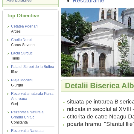
Restaurante
Alte obiective
Top Obiective
Cetatea Poenari
Arges
Cheile Nerei
Caras-Severin
Lacul Surduc
Timis
Palatul Stirbei de la Buftea
Ilfov
Plaja Mocanu
Detalii Biserica Al
Giurgiu
Rezervatia naturala Piatra
Andreaua
situata pe intrarea Biseric
Gorj
ridicata in secolul al XVIII -
Rezervatia Naturala
ctitorita de catre Neagu D
Grindul Chituc
Constanta
poarta hramul "Sfantul Ilie"
Rezervatia Naturala