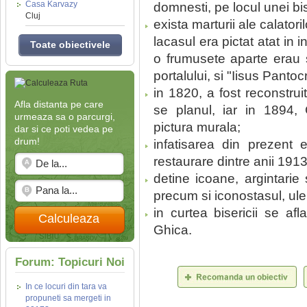
Casa Karvazy
domnesti, pe locul unei bis
Cluj
exista marturii ale calatori
lacasul era pictat atat in i
Toate obiectivele
o frumusete aparte erau
portalului, si "Iisus Panto
in 1820, a fost reconstru
Afla distanta pe care
se planul, iar in 1894, 
urmeaza sa o parcurgi,
pictura murala;
dar si ce poti vedea pe
drum!
infatisarea din prezent 
restaurare dintre anii 191
detine icoane, argintarie 
precum si iconostasul, ulei
in curtea bisericii se af
Calculeaza
Ghica.
Forum: Topicuri Noi
In ce locuri din tara va
propuneti sa mergeti in