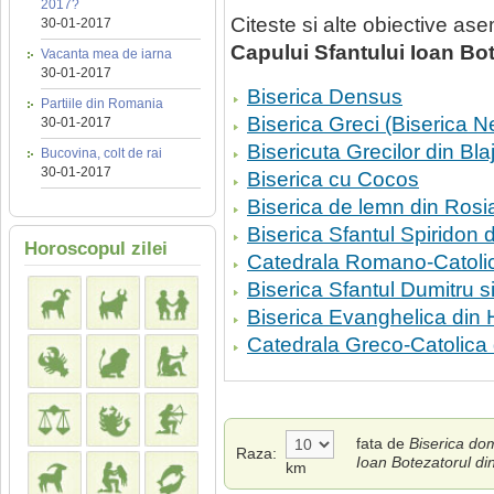
2017?
Citeste si alte obiective a
30-01-2017
Capului Sfantului Ioan Bot
Vacanta mea de iarna
30-01-2017
Biserica Densus
Partiile din Romania
Biserica Greci (Biserica N
30-01-2017
Bisericuta Grecilor din Bla
Bucovina, colt de rai
30-01-2017
Biserica cu Cocos
Biserica de lemn din Ros
Biserica Sfantul Spiridon 
Horoscopul zilei
Catedrala Romano-Catolic
Biserica Sfantul Dumitru s
Biserica Evanghelica din 
Catedrala Greco-Catolica
fata de
Biserica do
Raza:
Ioan Botezatorul din
km