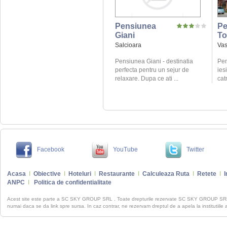
Pensiunea
Pe
Giani
To
Salcioara
Vas
Pensiunea Giani - destinatia
Pen
perfecta pentru un sejur de
ies
relaxare. Dupa ce ati ...
catr
Facebook
YouTube
Twitter
Acasa
I
Obiective
I
Hoteluri
I
Restaurante
I
Calculeaza Ruta
I
Retete
I
I
ANPC
I
Politica de confidentialitate
Acest site este parte a SC SKY GROUP SRL . Toate drepturile rezervate SC SKY GROUP S
numai daca se da link spre sursa. In caz contrar, ne rezervam dreptul de a apela la institutiile 