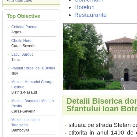
Alte obiective
Hoteluri
Restaurante
Top Obiective
Cetatea Poenari
Arges
Cheile Nerei
Caras-Severin
Lacul Surduc
Timis
Palatul Stirbei de la Buftea
Ilfov
Muzeul Memorial George
Cosbuc
Bistrita-Nasaud
Detalii Biserica d
Muzeul Banatului Montan
Resita
Sfantului Ioan Bote
Caras-Severin
Muzeul de istorie
situata pe strada Stefan ce
Targoviste
Dambovita
ctitorita in anul 1490 de 