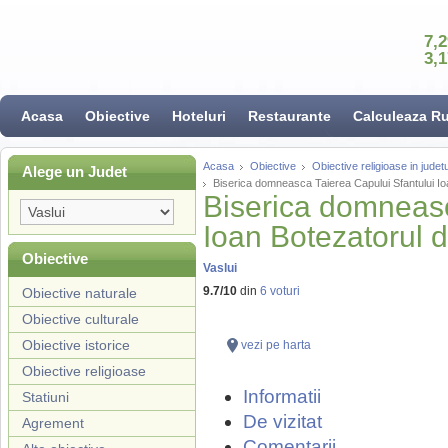
7,
3,
Acasa
Obiective
Hoteluri
Restaurante
Calculeaza R
Acasa
Obiective
Obiective religioase in judetu
Alege un Judet
Biserica domneasca Taierea Capului Sfantului Ioa
Biserica domneasc
Ioan Botezatorul d
Obiective
Vaslui
9.7
/
10
din
6
voturi
Obiective naturale
Obiective culturale
Obiective istorice
vezi pe harta
Obiective religioase
Informatii
Statiuni
De vizitat
Agrement
Comentarii