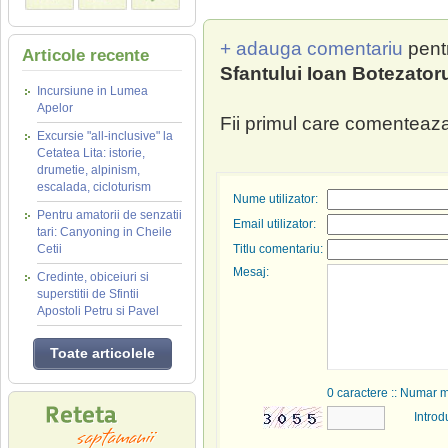
+ adauga comentariu
pent
Articole recente
Sfantului Ioan Botezatoru
Incursiune in Lumea
Apelor
Fii primul care comenteaza
Excursie "all-inclusive" la
Cetatea Lita: istorie,
drumetie, alpinism,
escalada, cicloturism
Nume utilizator:
Pentru amatorii de senzatii
Email utilizator:
tari: Canyoning in Cheile
Cetii
Titlu comentariu:
Mesaj:
Credinte, obiceiuri si
superstitii de Sfintii
Apostoli Petru si Pavel
Toate articolele
0
caractere :: Numar 
Introd