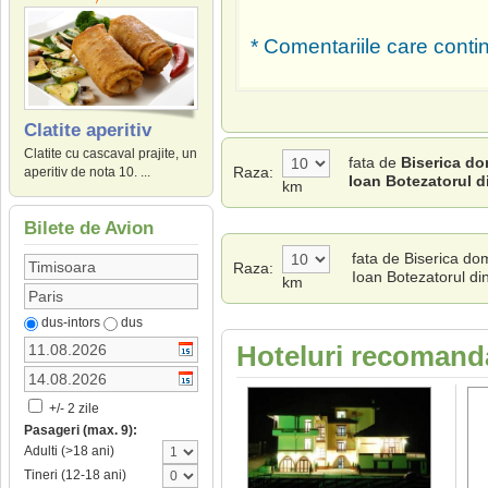
* Comentariile care contin
Clatite aperitiv
Clatite cu cascaval prajite, un
fata de
Biserica do
Raza:
aperitiv de nota 10. ...
Ioan Botezatorul d
km
Bilete de Avion
fata de Biserica do
Raza:
Ioan Botezatorul din
km
dus-intors
dus
Hoteluri recomanda
+/- 2 zile
Pasageri (max. 9):
Adulti (>18 ani)
Tineri (12-18 ani)