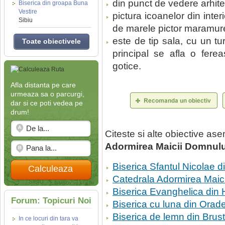
din punct de vedere arhitect
Biserica din groapa Buna
Vestire
pictura icoanelor din inter
Sibiu
de marele pictor maramure
este de tip sala, cu un tu
Toate obiectivele
principal se afla o ferea
gotice.
Afla distanta pe care
urmeaza sa o parcurgi,
dar si ce poti vedea pe
drum!
Citeste si alte obiective a
Adormirea Maicii Domnulu
Biserica Sfantul Nicolae 
Calculeaza
Catedrala Adormirea Maici
Biserica Evanghelica din 
Forum: Topicuri Noi
Biserica cu luna din Orad
Biserica de lemn din Brust
In ce locuri din tara va