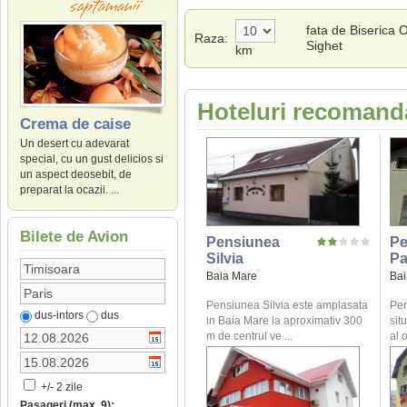
fata de Biserica
Raza:
Sighet
km
Hoteluri recomand
Crema de caise
Un desert cu adevarat
special, cu un gust delicios si
un aspect deosebit, de
preparat la ocazii. ...
Bilete de Avion
Pensiunea
Pe
Silvia
Pa
Baia Mare
Bai
Pensiunea Silvia este amplasata
Pen
dus-intors
dus
in Baia Mare la aproximativ 300
sit
m de centrul ve ...
al o
+/- 2 zile
Pasageri (max. 9):