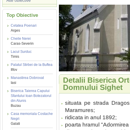
Alte obiective
Top Obiective
Cetatea Poenari
Arges
Cheile Nerei
Caras-Severin
Lacul Surduc
Timis
Palatul Stirbei de la Buftea
Ilfov
Manastirea Dobrovat
Detalii Biserica O
Iasi
Domnului Sighet
Biserica Taierea Capului
Sfantului Ioan Botezatorul
din Alunis
situata pe strada Dragos 
Buzau
Maramures;
Casa memoriala Costache
ridicata in anul 1892;
Negri
Galati
poarta hramul "Adormirea 