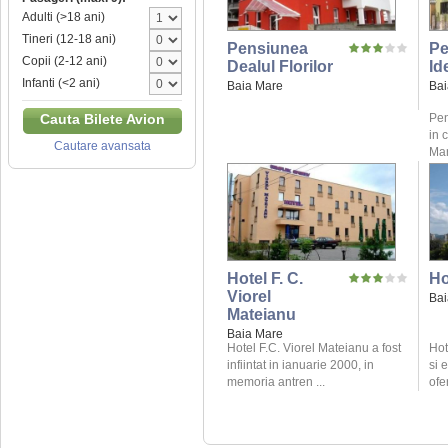
Adulti (>18 ani)
Tineri (12-18 ani)
Pensiunea
Pe
Copii (2-12 ani)
Dealul Florilor
Id
Infanti (<2 ani)
Baia Mare
Bai
Pen
Cauta Bilete Avion
in 
Cautare avansata
Mar
Hotel F. C.
Ho
Viorel
Bai
Mateianu
Baia Mare
Hotel F.C. Viorel Mateianu a fost
Hot
infiintat in ianuarie 2000, in
si 
memoria antren ...
ofe