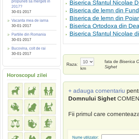
propuneti sa mergeti in
Biserica Sfantul Nicolae 
2017?
Biserica de lemn din Fund
30-01-2017
Biserica de lemn din Poia
Vacanta mea de iarna
Biserica Ortodoxa din Dea
30-01-2017
Biserica Sfantul Nicolae d
Partiile din Romania
30-01-2017
Bucovina, colt de rai
30-01-2017
fata de
Biserica 
Raza:
Sighet
km
Horoscopul zilei
+ adauga comentariu
pent
Domnului Sighet
COMENTA
Fii primul care comenteaza
Nume utilizator: