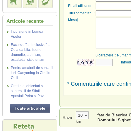
Email utilizator:
Titlu comentariu:
Mesaj:
Articole recente
Incursiune in Lumea
Apelor
Excursie "all-inclusive" la
Cetatea Lita: istorie,
drumetie, alpinism,
0
caractere :: Numar 
escalada, cicloturism
Introd
Pentru amatorii de senzatii
tari: Canyoning in Cheile
Cetii
* Comentariile care contin
Credinte, obiceiuri si
superstitii de Sfintii
Apostoli Petru si Pavel
Toate articolele
fata de
Biserica 
Raza:
Domnului Sighet
km