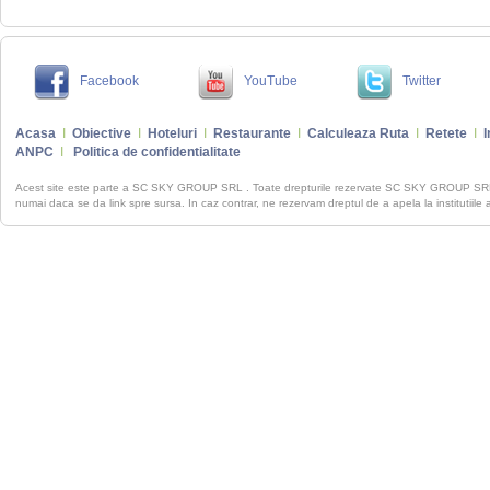
Facebook
YouTube
Twitter
Acasa
I
Obiective
I
Hoteluri
I
Restaurante
I
Calculeaza Ruta
I
Retete
I
I
ANPC
I
Politica de confidentialitate
Acest site este parte a SC SKY GROUP SRL . Toate drepturile rezervate SC SKY GROUP S
numai daca se da link spre sursa. In caz contrar, ne rezervam dreptul de a apela la institutiile 