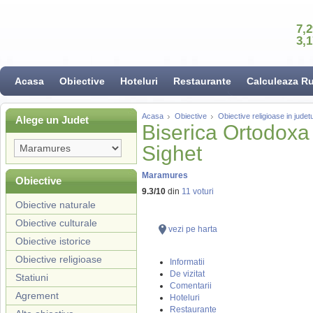
7,
3,
Acasa
Obiective
Hoteluri
Restaurante
Calculeaza R
Acasa
Obiective
Obiective religioase in jude
Alege un Judet
Biserica Ortodoxa
Sighet
Maramures
Obiective
9.3
/
10
din
11
voturi
Obiective naturale
Obiective culturale
vezi pe harta
Obiective istorice
Obiective religioase
Informatii
De vizitat
Statiuni
Comentarii
Agrement
Hoteluri
Restaurante