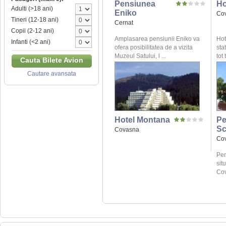
Pensiunea
Ho
Adulti (>18 ani)
Eniko
Co
Tineri (12-18 ani)
Cernat
Copii (2-12 ani)
Amplasarea pensiunii Eniko va
Hot
Infanti (<2 ani)
ofera posibilitatea de a vizita
sta
Muzeul Satului, l ...
tot 
Cauta Bilete Avion
Cautare avansata
Hotel Montana
Pe
Sc
Covasna
Co
Pen
sit
Cov