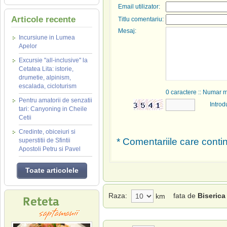
Email utilizator:
Articole recente
Titlu comentariu:
Mesaj:
Incursiune in Lumea
Apelor
Excursie "all-inclusive" la
Cetatea Lita: istorie,
drumetie, alpinism,
escalada, cicloturism
0
caractere :: Numar 
Pentru amatorii de senzatii
Introd
tari: Canyoning in Cheile
Cetii
Credinte, obiceiuri si
* Comentariile care contin
superstitii de Sfintii
Apostoli Petru si Pavel
Toate articolele
Raza:
fata de
Biserica
km