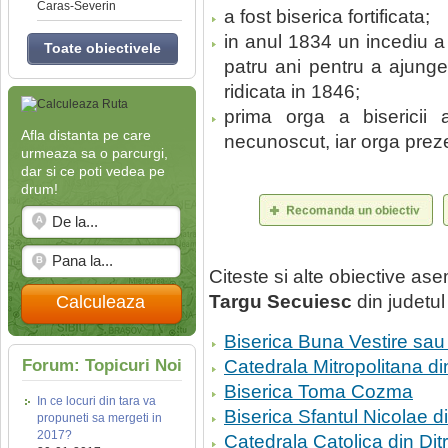
Caras-Severin
a fost biserica fortificata;
in anul 1834 un incediu a 
Toate obiectivele
patru ani pentru a ajunge i
ridicata in 1846;
prima orga a bisericii
Afla distanta pe care
necunoscut, iar orga preze
urmeaza sa o parcurgi,
dar si ce poti vedea pe
drum!
Citeste si alte obiective a
Targu Secuiesc
din judetu
Calculeaza
Biserica Buna Vestire sa
Forum: Topicuri Noi
Catedrala Mitropolitana din
Biserica Toma Cozma
In ce locuri din tara va
Biserica Sfantul Nicolae d
propuneti sa mergeti in
2017?
Catedrala Catolica din Dit