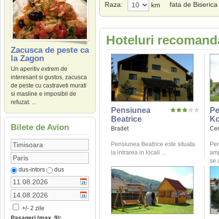
Raza:
fata de Biseric
km
Hoteluri recomand
Zacusca de peste ca
la Zagon
Un aperitiv extrem de
interesant si gustos, zacusca
de peste cu castraveti murati
si masline e imposibil de
refuzat. ...
Pensiunea
Pe
Beatrice
K
Bilete de Avion
Bradet
Cer
Pensiunea Beatrice este situata
Pen
la intrarea in locali ...
amp
se 
dus-intors
dus
+/- 2 zile
Pasageri (max. 9):