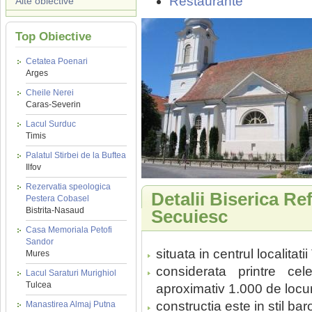
Restaurante
Alte obiective
Top Obiective
Cetatea Poenari
Arges
Cheile Nerei
Caras-Severin
Lacul Surduc
Timis
Palatul Stirbei de la Buftea
Ilfov
Rezervatia speologica
Detalii Biserica R
Pestera Cobasel
Bistrita-Nasaud
Secuiesc
Casa Memoriala Petofi
Sandor
situata in centrul localitat
Mures
considerata printre ce
Lacul Saraturi Murighiol
Tulcea
aproximativ 1.000 de locur
constructia este in stil bar
Manastirea Almaj Putna