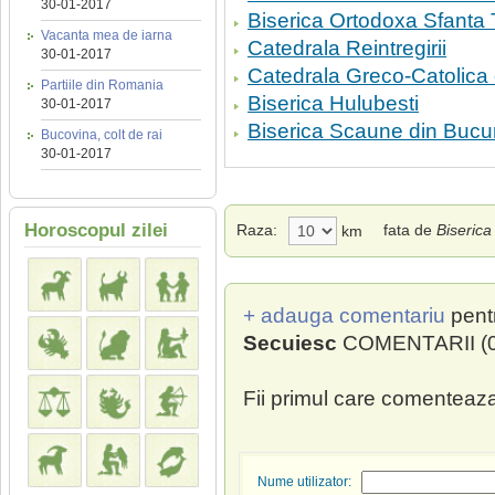
30-01-2017
Biserica Ortodoxa Sfanta 
Vacanta mea de iarna
Catedrala Reintregirii
30-01-2017
Catedrala Greco-Catolica
Partiile din Romania
Biserica Hulubesti
30-01-2017
Biserica Scaune din Bucur
Bucovina, colt de rai
30-01-2017
Horoscopul zilei
Raza:
fata de
Biseric
km
+ adauga comentariu
pent
Secuiesc
COMENTARII (0
Fii primul care comenteaza
Nume utilizator: