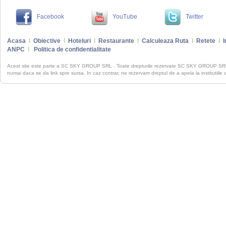
Facebook
YouTube
Twitter
Acasa
I
Obiective
I
Hoteluri
I
Restaurante
I
Calculeaza Ruta
I
Retete
I
I
ANPC
I
Politica de confidentialitate
Acest site este parte a SC SKY GROUP SRL . Toate drepturile rezervate SC SKY GROUP S
numai daca se da link spre sursa. In caz contrar, ne rezervam dreptul de a apela la institutiile 