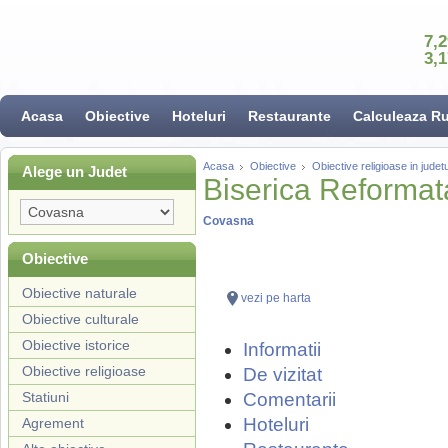
7,
3,
Acasa
Obiective
Hoteluri
Restaurante
Calculeaza R
Acasa
Obiective
Obiective religioase in jude
Alege un Judet
Biserica Reformat
Covasna
Obiective
Obiective naturale
vezi pe harta
Obiective culturale
Obiective istorice
Informatii
Obiective religioase
De vizitat
Statiuni
Comentarii
Hoteluri
Agrement