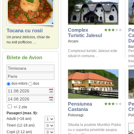
Complex
Pe
Tocana cu rosii
Turistic Jalesul
C
Un pranz delicios, chiar de
Da
Arcani
nu esti pofticios. ...
Bar
Complexul turistic Jalesul este
Pen
situat in comuna ...
imb
Bilete de Avion
tra
conf
dus-intors
dus
Pensiunea
Pe
+/- 2 zile
Castania
Ch
Pasageri (max. 9):
Polovragi
Pol
Adulti (>18 ani)
Situata la poalele Muntilor Piatra
Tineri (12-18 ani)
cu o superba priveliste asupra
Copii (2-12 ani)