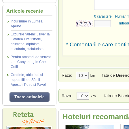
Articole recente
0
caractere :: Numar 
Incursiune in Lumea
Introd
Apelor
Excursie "all-inclusive" la
Cetatea Lita: istorie,
* Comentariile care contin
drumetie, alpinism,
escalada, cicloturism
Pentru amatorii de senzatii
tari: Canyoning in Cheile
Cetii
Credinte, obiceiuri si
Raza:
fata de
Biseri
km
superstitii de Sfintii
Apostoli Petru si Pavel
Raza:
fata de Biseri
km
Toate articolele
Hoteluri recomanda