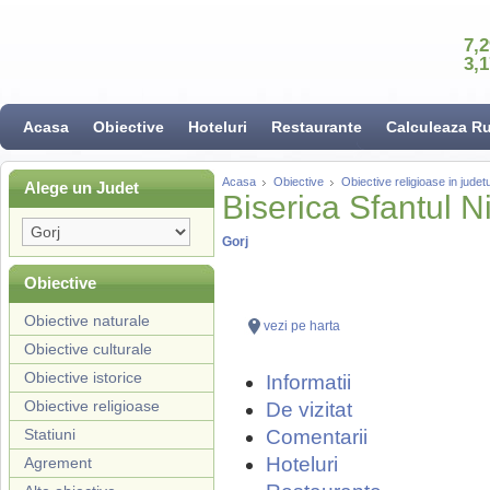
7,
3,
Acasa
Obiective
Hoteluri
Restaurante
Calculeaza R
Acasa
Obiective
Obiective religioase in judet
Alege un Judet
Biserica Sfantul Ni
Gorj
Obiective
Obiective naturale
vezi pe harta
Obiective culturale
Obiective istorice
Informatii
Obiective religioase
De vizitat
Statiuni
Comentarii
Hoteluri
Agrement