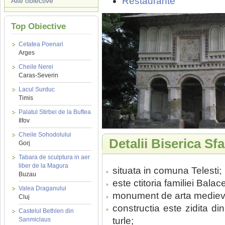
Restaurante
Alte obiective
Top Obiective
Cetatea Poenari
Arges
Cheile Nerei
Caras-Severin
Lacul Surduc
Timis
Palatul Stirbei de la Buftea
Ilfov
Cheile Sohodolului
Detalii Biserica Sfa
Gorj
Tabara de sculptura in aer
liber de la Magura
situata in comuna Telesti;
Buzau
este ctitoria familiei Bala
Valea Draganului
monument de arta medieva
Cluj
constructia este zidita d
Castelul Bethlen din
turle;
Sanmiclaus