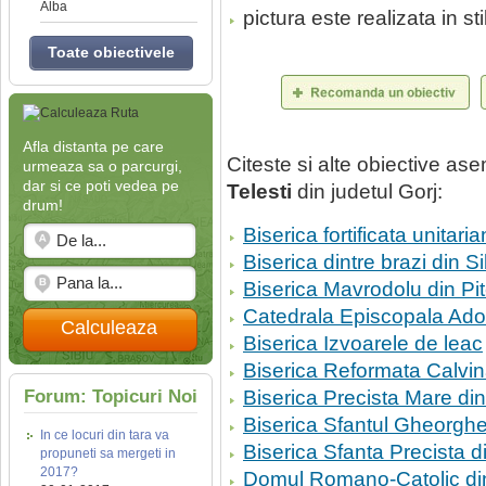
Alba
pictura este realizata in sti
Toate obiectivele
Afla distanta pe care
Citeste si alte obiective a
urmeaza sa o parcurgi,
dar si ce poti vedea pe
Telesti
din judetul Gorj:
drum!
Biserica fortificata unitari
Biserica dintre brazi din Si
Biserica Mavrodolu din Pit
Catedrala Episcopala Ado
Calculeaza
Biserica Izvoarele de leac
Biserica Reformata Calvi
Forum: Topicuri Noi
Biserica Precista Mare d
Biserica Sfantul Gheorgh
In ce locuri din tara va
Biserica Sfanta Precista 
propuneti sa mergeti in
2017?
Domul Romano-Catolic di