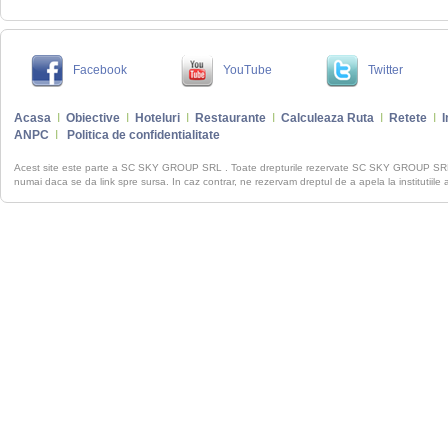
Facebook
YouTube
Twitter
Acasa
I
Obiective
I
Hoteluri
I
Restaurante
I
Calculeaza Ruta
I
Retete
I
I
ANPC
I
Politica de confidentialitate
Acest site este parte a SC SKY GROUP SRL . Toate drepturile rezervate SC SKY GROUP S
numai daca se da link spre sursa. In caz contrar, ne rezervam dreptul de a apela la institutiile 