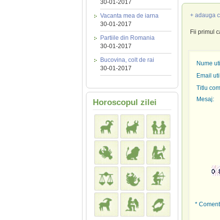
30-01-2017
+ adauga c
Vacanta mea de iarna
30-01-2017
Fii primul 
Partiile din Romania
30-01-2017
Bucovina, colt de rai
Nume util
30-01-2017
Email uti
Titlu com
Mesaj:
Horoscopul zilei
* Comenta