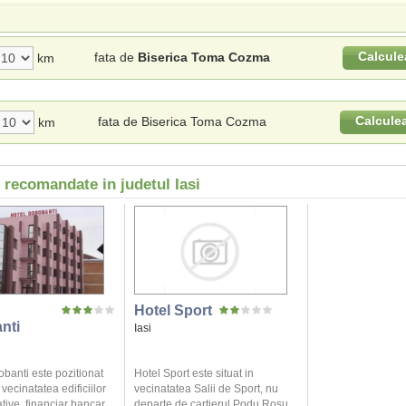
Calcule
fata de
Biserica Toma Cozma
km
Calcule
fata de Biserica Toma Cozma
km
 recomandate in judetul Iasi
Hotel Sport
nti
Iasi
banti este pozitionat
Hotel Sport este situat in
 vecinatatea edificiilor
vecinatatea Salii de Sport, nu
tive, financiar bancar
departe de cartierul Podu Rosu