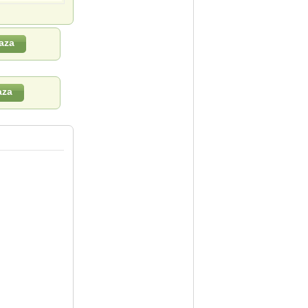
aza
aza