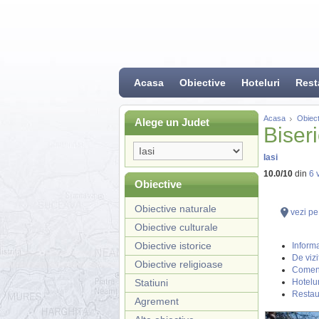
Acasa
Obiective
Hoteluri
Rest
Acasa
Obiect
Alege un Judet
Biser
Iasi
10.0
/
10
din
6
v
Obiective
Obiective naturale
vezi pe
Obiective culturale
Obiective istorice
Informa
De vizi
Obiective religioase
Coment
Statiuni
Hotelur
Restau
Agrement