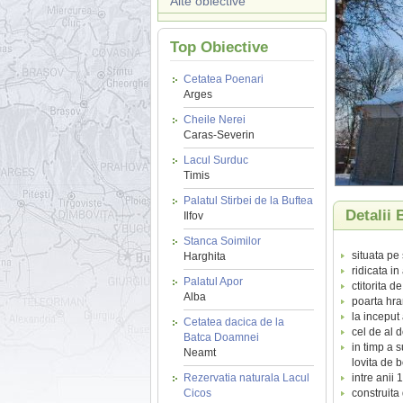
Alte obiective
Top Obiective
Cetatea Poenari
Arges
Cheile Nerei
Caras-Severin
Lacul Surduc
Timis
Palatul Stirbei de la Buftea
Detalii
Ilfov
Stanca Soimilor
situata pe 
Harghita
ridicata i
Palatul Apor
ctitorita 
Alba
poarta hra
la inceput
Cetatea dacica de la
cel de al d
Batca Doamnei
in timp a s
Neamt
lovita de
Rezervatia naturala Lacul
intre anii 
Cicos
construita 