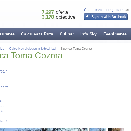
Contul meu
Inregistrare
sau
7,297
oferte
3,178
obiective
aurante
Calculeaza Ruta
Culinar
Info Sky
Evenimente
ive
Obiective religioase in judetul Iasi
Biserica Toma Cozma
ica Toma Cozma
oturi
 harta
tii
tat
arii
i
rante