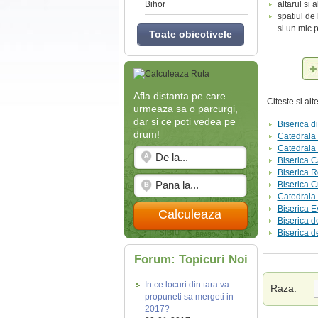
Bihor
altarul si 
spatiul de
si un mic p
Toate obiectivele
Afla distanta pe care
Citeste si al
urmeaza sa o parcurgi,
dar si ce poti vedea pe
Biserica d
drum!
Catedrala 
Catedrala 
Biserica C
Biserica R
Biserica 
Catedrala 
Biserica E
Calculeaza
Biserica d
Biserica d
Forum: Topicuri Noi
In ce locuri din tara va
Raza:
propuneti sa mergeti in
2017?