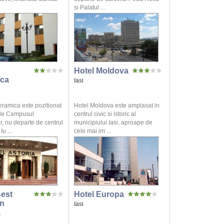
si Palatul ...
Hotel Moldova
ca
Iasi
eramica este pozitionat
Hotel Moldova este amplasat in
de Campusul
centrul civic si istoric al
r, nu departe de centrul
municipiului Iasi, aproape de
u ...
cele mai im ...
Best
Hotel Europa
n
Iasi
a