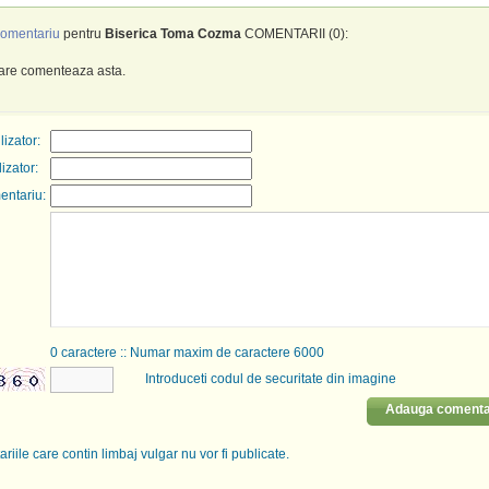
omentariu
pentru
Biserica Toma Cozma
COMENTARII (0):
care comenteaza asta.
izator:
lizator:
entariu:
0
caractere :: Numar maxim de caractere 6000
Introduceti codul de securitate din imagine
Adauga comenta
riile care contin limbaj vulgar nu vor fi publicate.