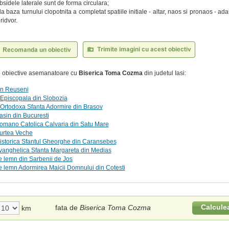
absidele laterale sunt de forma circulara;
 la baza turnului clopotnita a completat spatiile initiale - altar, naos si pronaos - 
ridvor.
te obiective asemanatoare cu
Biserica Toma Cozma
din judetul Iasi:
in Reuseni
Episcopala din Slobozia
Ortodoxa Sfanta Adormire din Brasov
asin din Bucuresti
omano Catolica Calvaria din Satu Mare
Curtea Veche
istorica Sfantul Gheorghe din Caransebes
vanghelica Sfanta Margareta din Medias
e lemn din Sarbenii de Jos
e lemn Adormirea Maicii Domnului din Cotesti
Calcule
fata de
Biserica Toma Cozma
km