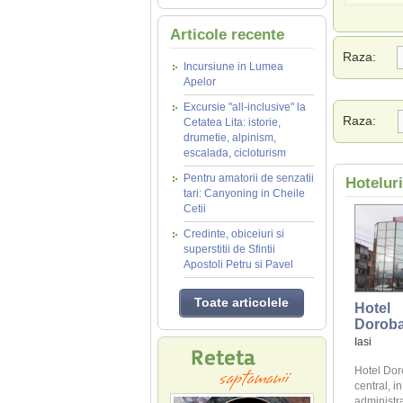
Articole recente
Raza:
Incursiune in Lumea
Apelor
Excursie "all-inclusive" la
Raza:
Cetatea Lita: istorie,
drumetie, alpinism,
escalada, cicloturism
Pentru amatorii de senzatii
Hoteluri
tari: Canyoning in Cheile
Cetii
Credinte, obiceiuri si
superstitii de Sfintii
Apostoli Petru si Pavel
Toate articolele
Hotel
Doroba
Iasi
Hotel Doro
central, in
administra