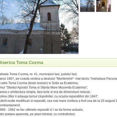
 Biserica Toma Cozma
strada Toma Cozma, nr. 41, municipiul Iasi, judetul Iasi;
n anul 1807, pe coasta vestica a dealului "Muntenimii"- mai tarziu "mahalaua Pacurari
de catre Toma Cozma (boier iesean) si Sotia sa Ecaterina;
mul "Sfantul Apostol Toma si Sfanta Mare Mucenita Ecaterina";
 avea o arhitectura simpla, fara turle si era de dimensiuni reduse;
oilea ctitor ii adauga turnul clopotnitei, cu ocazia reparatiilor din 1847;
uferit multe modificari si reparatii, cea mai mare lovitura a fost cea de la 20 august
 bombardament;
1980 - 1982 se fac ultimele reparatii si i se da forma actuala;
din piatara aparenta, pe plam trilobat, cu contraforturi;