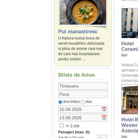
...
Pui manastiresc
O friptura numai buna de
Hotel
servit musafirilor, delicioasa
Cerami
si plina de arome care mai
de care mai incantatoare
Iasi
pentru simturi. ...
Hotelul C
aproape 
Bilete de Avion
Universita
comercial I
dus-intors
dus
Hotel 
Wester
+/- 2 zile
Astori
Pasageri (max. 9):
Iasi