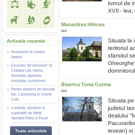
turnul de i
XVII - lea;
Manastirea Hlincea
Iasi
Situata la 
Articole recente
teritoriul 
Incursiune in Lumea
sfarsitul s
Apelor
Gheorghe";
Excursie "all-inclusive" la
domnitorul
Cetatea Lita: istorie,
drumetie, alpinism,
escalada, cicloturism
Biserica Toma Cozma
Pentru amatorii de senzatii
Iasi
tari: Canyoning in Cheile
Cetii
Situata pe
judetul Ias
Credinte, obiceiuri si
superstitii de Sfintii
dealului "
Apostoli Petru si Pavel
Pacurarilo
iesean) si 
Toate articolele