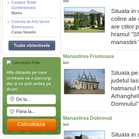
Iasi
Castelul Teleki
Dumbravioara
Situata in 
Mures
coline ale 
Colectia de Arta Veche
are ctitor
Bisericeasca
Caras-Severin
hramul "Sfi
manastirii "
Toate obiectivele
Manastirea Frumoasa
Iasi
Situata pe
Afla distanta pe care
urmeaza sa o parcurgi,
judetul Ias
dar si ce poti vedea pe
hatmanul M
drum!
Arhangheli
Domnului";
Manastirea Dobrovat
Calculeaza
Iasi
Situata in 