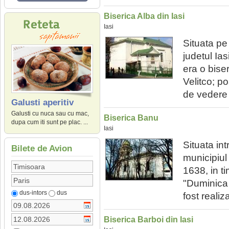
Biserica Alba din Iasi
Iasi
Situata pe
judetul Ias
era o bise
Velitco; p
de vedere a
Galusti aperitiv
Galusti cu nuca sau cu mac,
Biserica Banu
dupa cum iti sunt pe plac. ...
Iasi
Situata in
Bilete de Avion
municipiul 
1638, in t
"Duminica T
dus-intors
dus
fost realiz
Biserica Barboi din Iasi