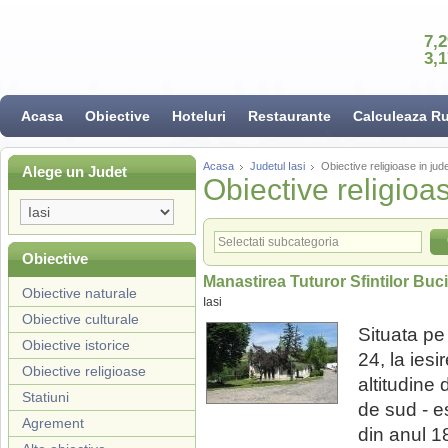
7,
3,
Acasa
Obiective
Hoteluri
Restaurante
Calculeaza R
Acasa
Judetul Iasi
Obiective religioase in jude
Alege un Judet
Obiective religioas
Obiective
Manastirea Tuturor Sfintilor Buci
Obiective naturale
Iasi
Obiective culturale
Situata pe
Obiective istorice
24, la iesi
Obiective religioase
altitudine
Statiuni
de sud - es
Agrement
din anul 1