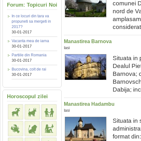
comunei Do
Forum: Topicuri Noi
nord de Va
In ce locuri din tara va
amplasame
propuneti sa mergeti in
considerata
2017?
30-01-2017
Vacanta mea de iarna
Manastirea Barnova
30-01-2017
Iasi
Partiile din Romania
Situata in
30-01-2017
Dealul Piet
Bucovina, colt de rai
Barnova; c
30-01-2017
Barnovschi
Dabija; inc
Horoscopul zilei
Manastirea Hadambu
Iasi
Situata in 
administra
format din