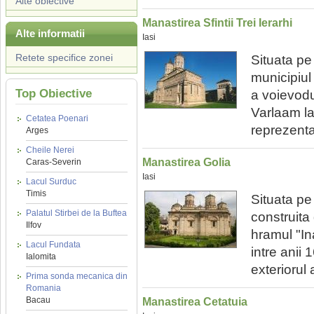
Alte obiective
Manastirea Sfintii Trei Ierarhi
Alte informatii
Iasi
Retete specifice zonei
Situata pe
municipiul 
Top Obiective
a voievodul
Varlaam la
Cetatea Poenari
reprezentan
Arges
Cheile Nerei
Manastirea Golia
Caras-Severin
Iasi
Lacul Surduc
Timis
Situata pe
Palatul Stirbei de la Buftea
construita 
Ilfov
hramul "In
Lacul Fundata
intre anii 
Ialomita
exteriorul 
Prima sonda mecanica din
Romania
Bacau
Manastirea Cetatuia