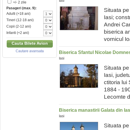
Iasi
+/- 2 zile
Pasageri (max. 9):
Situata pe 
Adulti (>18 ani)
Iasi; const
Tineri (12-18 ani)
Andrei Car
Copii (2-12 ani)
biserica a
Infanti (<2 ani)
vornicul Io
Cauta Bilete Avion
Cautare avansata
Biserica Sfantul Nicolae Domnes
Iasi
Situata pe
Iasi, judet
ctitoria lu
1884 - 190
Lecomte du
Biserica manastirii Galata din Ias
Iasi
Situata pe 