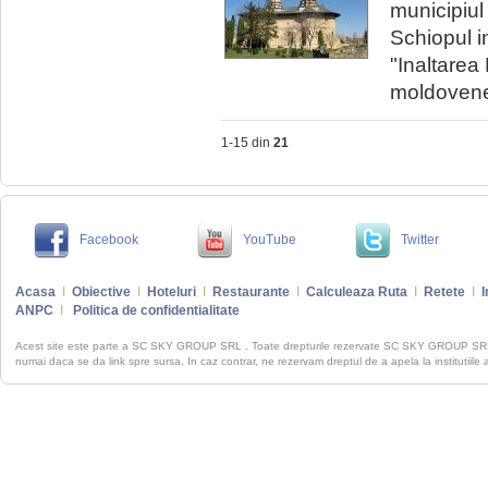
municipiul 
Schiopul i
"Inaltarea 
moldovenest
1-15 din
21
Facebook
YouTube
Twitter
Acasa
I
Obiective
I
Hoteluri
I
Restaurante
I
Calculeaza Ruta
I
Retete
I
I
ANPC
I
Politica de confidentialitate
Acest site este parte a SC SKY GROUP SRL . Toate drepturile rezervate SC SKY GROUP S
numai daca se da link spre sursa. In caz contrar, ne rezervam dreptul de a apela la institutiile 