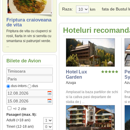
Raza:
fata de Bustul l
km
Friptura craioveana
de vita
Hoteluri recomanda
Friptura de vita cu ciuperci si
rosii, fiarta in vin si servita cu
smantana si patrunjel verde.
...
Bilete de Avion
Hotel Lux
Pe
Garden
Sy
Azuga
Az
dus-intors
dus
Amplasat la baza partiilor de schi
Pen
si la cativa pasi departare de
fin
statia de j ...
si 
+/- 2 zile
Pasageri (max. 9):
Adulti (>18 ani)
Tineri (12-18 ani)