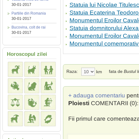
Statuia lui Nicolae Titule
30-01-2017
Statuia Ecaterina Teodoroi
Partiile din Romania
30-01-2017
Monumentul Eroilor Cavale
Statuia domnitorului Alex
Bucovina, colt de rai
30-01-2017
Monumentul Eroilor Cavale
Monumentul comemorativ al
Horoscopul zilei
Raza:
fata de
Bustul l
km
+ adauga comentariu
pent
Ploiesti
COMENTARII (0):
Fii primul care comenteaza