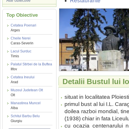
Restaurante
Alte obiective
Top Obiective
Cetatea Poenari
Arges
Cheile Nerei
Caras-Severin
Lacul Surduc
Timis
Palatul Stirbei de la Buftea
Ilfov
Cetatea Ineului
Detalii Bustul lui 
Arad
Muzeul Judetean Olt
Olt
situat in localitatea Ploies
Manastirea Muncel
primul bust al lui I.L. Car
Alba
doilea razboi mondial, tiner
Schitul Barbu Belu
(1938) chiar in fata Liceulu
Giurgiu
cu ocazia centenarului na