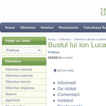
7,
3,
Acasa
Obiective
Hoteluri
Restaurante
Calculeaza R
Acasa
Obiective
Obiective culturale in judet
Alege un Judet
Bustul lui Ion Luca
Prahova
10.0
/
10
din
4
voturi
Obiective
Obiective naturale
vezi pe harta
Obiective culturale
Obiective istorice
Informatii
Obiective religioase
De vizitat
Statiuni
Comentarii
Hoteluri
Agrement