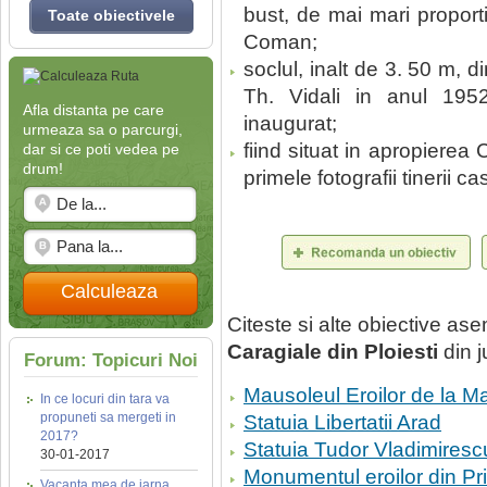
bust, de mai mari proport
Toate obiectivele
Coman;
soclul, inalt de 3. 50 m, d
Th. Vidali in anul 195
Afla distanta pe care
inaugurat;
urmeaza sa o parcurgi,
fiind situat in apropierea 
dar si ce poti vedea pe
drum!
primele fotografii tinerii cas
Calculeaza
Citeste si alte obiective a
Caragiale din Ploiesti
din j
Forum: Topicuri Noi
Mausoleul Eroilor de la Ma
In ce locuri din tara va
propuneti sa mergeti in
Statuia Libertatii Arad
2017?
Statuia Tudor Vladimiresc
30-01-2017
Monumentul eroilor din P
Vacanta mea de iarna