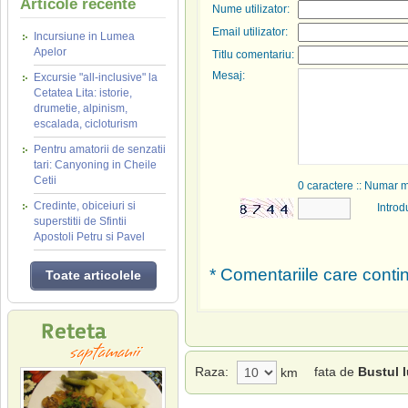
Articole recente
Nume utilizator:
Email utilizator:
Incursiune in Lumea
Apelor
Titlu comentariu:
Mesaj:
Excursie "all-inclusive" la
Cetatea Lita: istorie,
drumetie, alpinism,
escalada, cicloturism
Pentru amatorii de senzatii
tari: Canyoning in Cheile
Cetii
0
caractere :: Numar 
Credinte, obiceiuri si
Introd
superstitii de Sfintii
Apostoli Petru si Pavel
* Comentariile care contin
Toate articolele
Raza:
fata de
Bustul l
km