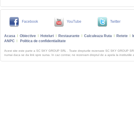
Facebook
YouTube
Twitter
Acasa
I
Obiective
I
Hoteluri
I
Restaurante
I
Calculeaza Ruta
I
Retete
I
I
ANPC
I
Politica de confidentialitate
Acest site este parte a SC SKY GROUP SRL . Toate drepturile rezervate SC SKY GROUP S
numai daca se da link spre sursa. In caz contrar, ne rezervam dreptul de a apela la institutiile 