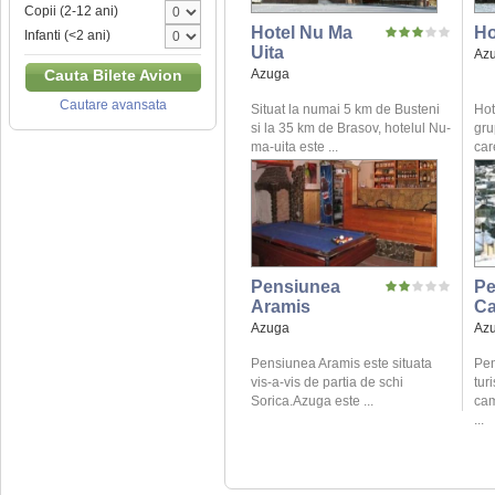
Copii (2-12 ani)
Hotel Nu Ma
Ho
Infanti (<2 ani)
Uita
Az
Azuga
Cauta Bilete Avion
Cautare avansata
Situat la numai 5 km de Busteni
Hot
si la 35 km de Brasov, hotelul Nu-
gru
ma-uita este ...
care
Pensiunea
Pe
Aramis
Ca
Azuga
Az
Pensiunea Aramis este situata
Pen
vis-a-vis de partia de schi
turi
Sorica.Azuga este ...
cam
...