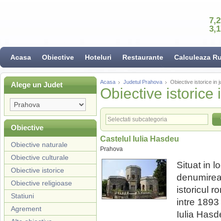
7,
3,
Acasa
Obiective
Hoteluri
Restaurante
Calculeaza R
Acasa
Judetul Prahova
Obiective istorice in 
Alege un Judet
Obiective istorice
Obiective
Castelul Iulia Hasdeu
Obiective naturale
Prahova
Obiective culturale
Situat in 
Obiective istorice
denumirea p
Obiective religioase
istoricul 
Statiuni
intre 1893 
Agrement
Iulia Hasd