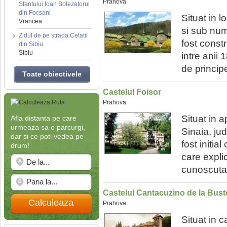
Prahova
Sfantului Ioan Botezatorul
din Focsani
Situat in 
Vrancea
si sub num
Zidul de pe strada Cetatii
fost const
din Sibiu
Sibiu
intre anii 
de princip
Toate obiectivele
Castelul Foisor
Prahova
Situat in a
Afla distanta pe care
urmeaza sa o parcurgi,
Sinaia, ju
dar si ce poti vedea pe
fost initia
drum!
care expli
cunoscuta:
Castelul Cantacuzino de la Bust
Calculeaza
Prahova
Situat in c