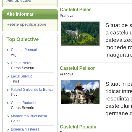
Alte obiective
Castelul Peles
Alte informatii
Prahova
Retete specifice zonei
Situat pe 
a castelulu
Top Obiective
cateva zec
monede rom
Cetatea Poenari
inaugurare
Arges
Cheile Nerei
Castelul Pelisor
Caras-Severin
Prahova
Lacul Surduc
Timis
Situat in 
Palatul Stirbei de la Buftea
ridicat int
Ilfov
resedinta d
Cheile Rudariei
castelului 
Caras-Severin
germane di
Manastirea Buciumeni
Galati
Castelul Posada
Biserica Nasterea