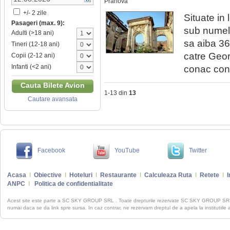
Prahova
+/- 2 zile
Situate in 
Pasageri (max. 9):
sub numele
Adulti (>18 ani)
sa aiba 36
Tineri (12-18 ani)
catre Geor
Copii (2-12 ani)
Infanti (<2 ani)
conac const
Cauta Bilete Avion
1-13 din
13
Cautare avansata
Facebook
YouTube
Twitter
Acasa
I
Obiective
I
Hoteluri
I
Restaurante
I
Calculeaza Ruta
I
Retete
I
I
ANPC
I
Politica de confidentialitate
Acest site este parte a SC SKY GROUP SRL . Toate drepturile rezervate SC SKY GROUP S
numai daca se da link spre sursa. In caz contrar, ne rezervam dreptul de a apela la institutiile 