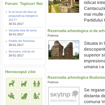
ridicat in
Forum: Topicuri Noi
Cantacuzino
In ce locuri din tara va
mai multe 
propuneti sa mergeti in
Partidului 
2017?
30-01-2017
Vacanta mea de iarna
Rezervatia arheologica si de ar
30-01-2017
Prahova
Partiile din Romania
Situata in 
30-01-2017
descoperit 
Bucovina, colt de rai
superior s
30-01-2017
impresiona
umana i-a
Horoscopul zilei
Rezervatia arheologica Budure
Prahova
Se regases
distanta d
comuna Vad