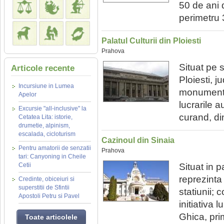
50 de ani d
perimetru 
Palatul Culturii din Ploiesti
Prahova
Situat pe s
Articole recente
Ploiesti, 
Incursiune in Lumea
monumental
Apelor
lucrarile a
Excursie "all-inclusive" la
curand, di
Cetatea Lita: istorie,
drumetie, alpinism,
escalada, cicloturism
Cazinoul din Sinaia
Pentru amatorii de senzatii
Prahova
tari: Canyoning in Cheile
Cetii
Situat in p
reprezinta 
Credinte, obiceiuri si
superstitii de Sfintii
statiunii; 
Apostoli Petru si Pavel
initiativa 
Ghica, pri
Toate articolele