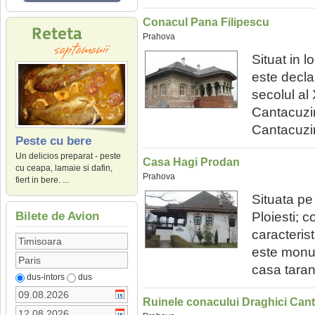
Conacul Pana Filipescu
Prahova
Situat in l
este decla
secolul al
Cantacuzin
Cantacuzino
Peste cu bere
Un delicios preparat - peste
Casa Hagi Prodan
cu ceapa, lamaie si dafin,
Prahova
fiert in bere. ...
Situata pe
Ploiesti; c
Bilete de Avion
caracteris
este monum
casa taran
dus-intors
dus
Ruinele conacului Draghici Can