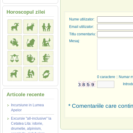
Horoscopul zilei
Nume utilizator:
Email utilizator:
Titlu comentariu:
Mesaj:
0
caractere :: Numar 
Introd
Articole recente
* Comentariile care contin
Incursiune in Lumea
Apelor
Excursie "all-inclusive" la
Cetatea Lita: istorie,
drumetie, alpinism,