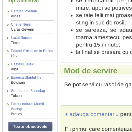
se fierb cartofii pe 
Top Obiective
mare, apoi se potrivesc
Cetatea Poenari
se taie felii mai groa
Arges
sting in suc de rosii;
Cheile Nerei
se sareaza, se adau
Caras-Severin
toarna amestecul pest
Lacul Surduc
Timis
pentru 15 minute;
la final se presara cu 
Palatul Stirbei de la Buftea
Ilfov
Castelul Teleki
Mod de servire
Alba
Biserica Sfantul Ilie
Botosani
Se pot servi cu rasol de ga
Geamia din Babadag
Tulcea
Parcul natural Muntii
Bucegi
+ adauga comentariu
pent
Brasov
Toate obiectivele
Fii primul care comenteaza