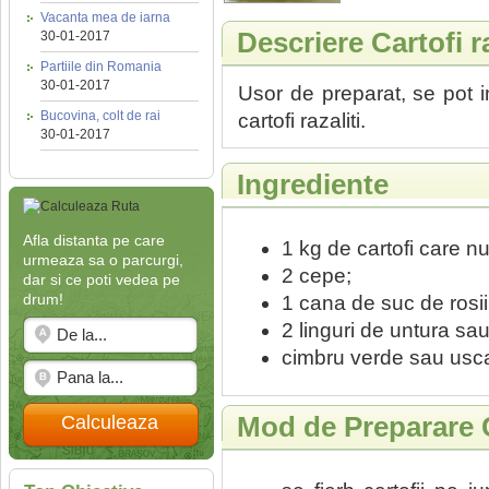
Vacanta mea de iarna
Descriere Cartofi ra
30-01-2017
Partiile din Romania
30-01-2017
Usor de preparat, se pot i
Bucovina, colt de rai
cartofi razaliti.
30-01-2017
Ingrediente
Afla distanta pe care
1 kg de cartofi care nu
urmeaza sa o parcurgi,
2 cepe;
dar si ce poti vedea pe
drum!
1 cana de suc de rosii
2 linguri de untura sau
cimbru verde sau uscat
Mod de Preparare Ca
Calculeaza