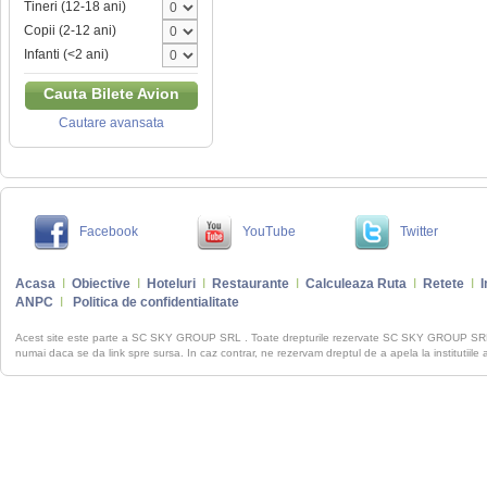
Tineri (12-18 ani)
Copii (2-12 ani)
Infanti (<2 ani)
Cauta Bilete Avion
Cautare avansata
Facebook
YouTube
Twitter
Acasa
I
Obiective
I
Hoteluri
I
Restaurante
I
Calculeaza Ruta
I
Retete
I
I
ANPC
I
Politica de confidentialitate
Acest site este parte a SC SKY GROUP SRL . Toate drepturile rezervate SC SKY GROUP S
numai daca se da link spre sursa. In caz contrar, ne rezervam dreptul de a apela la institutiile 