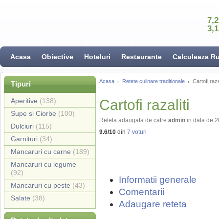
7,
3,
Acasa
Obiective
Hoteluri
Restaurante
Calculeaza R
Acasa
Retete culinare traditionale
Cartofi razal
Tipuri
Aperitive
(138)
Cartofi razaliti
Supe si Ciorbe
(100)
Reteta adaugata de catre
admin
in data de 
Dulciuri
(115)
9.6
/
10
din
7
voturi
Garnituri
(34)
Mancaruri cu carne
(189)
Mancaruri cu legume
(92)
Informatii generale
Mancaruri cu peste
(43)
Comentarii
Salate
(38)
Adaugare reteta