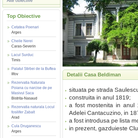
Alte obiective
Top Obiective
Cetatea Poenari
Arges
Cheile Nerei
Caras-Severin
Lacul Surduc
Timis
Palatul Stirbei de la Buftea
Ilfov
Detalii Casa Beldiman
Rezervatia Naturala
Poiana cu narcise de pe
situata pe strada Saulescu, 
Masivul Saca
construita in anul 1819;
Bistrita-Nasaud
a fost mostenita in anul
Rezervatia naturala Locul
Adelei Cantacuzino, in 18
fosilifer Zabalt
Arad
a fost introdusa pe lista m
Cula Druganescu
in prezent, gazduieste Club
Arges