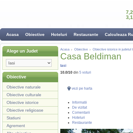
7,
3,
Acasa
Obiective
Hoteluri
Restaurante
Calculeaza R
Acasa
Obiective
Obiective istorice in judetul I
Alege un Judet
Casa Beldiman
Iasi
10.0
/
10
din
5
voturi
Obiective
Obiective naturale
vezi pe harta
Obiective culturale
Obiective istorice
Informatii
De vizitat
Obiective religioase
Comentarii
Statiuni
Hoteluri
Restaurante
Agrement