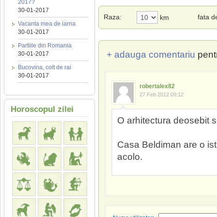
2017?
30-01-2017
Raza:
fata 
km
Vacanta mea de iarna
30-01-2017
Partiile din Romania
+ adauga comentariu
pent
30-01-2017
Bucovina, colt de rai
30-01-2017
robertalex82
27 Feb 2012 09:12
Horoscopul zilei
O arhitectura deosebit 
Casa Beldiman are o isto
acolo.