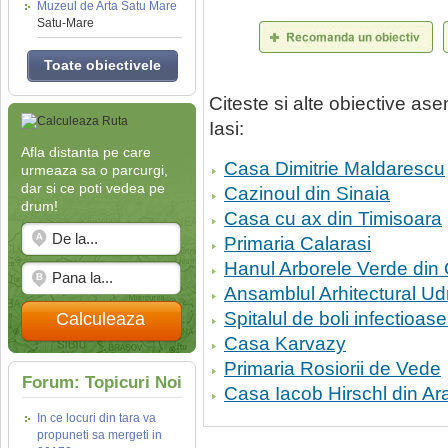
Muzeul de Arta Satu Mare
Satu-Mare
Toate obiectivele
Citeste si alte obiective a
Iasi:
Afla distanta pe care
Casa Dimitrie Maldarescu
urmeaza sa o parcurgi,
dar si ce poti vedea pe
Cazinoul din Sinaia
drum!
Casa cu ax din Timisoara
Primaria Calarasi
Hanul Arborele Verde din
Ansamblul Arhitectural Udr
Spitalul de boli infectioas
Calculeaza
Casa Karvazy
Primaria Rosiorii de Vede
Forum: Topicuri Noi
Casa Iacob Hirschl din Ar
In ce locuri din tara va
propuneti sa mergeti in