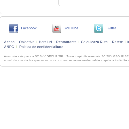
Facebook
YouTube
Twitter
Acasa
I
Obiective
I
Hoteluri
I
Restaurante
I
Calculeaza Ruta
I
Retete
I
I
ANPC
I
Politica de confidentialitate
Acest site este parte a SC SKY GROUP SRL . Toate drepturile rezervate SC SKY GROUP S
numai daca se da link spre sursa. In caz contrar, ne rezervam dreptul de a apela la institutiile 