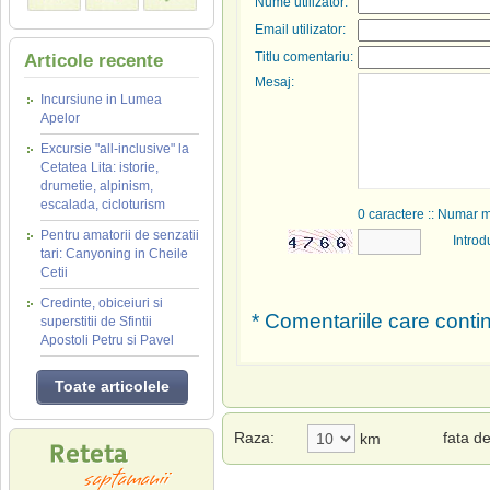
Nume utilizator:
Email utilizator:
Titlu comentariu:
Articole recente
Mesaj:
Incursiune in Lumea
Apelor
Excursie "all-inclusive" la
Cetatea Lita: istorie,
drumetie, alpinism,
escalada, cicloturism
0
caractere :: Numar 
Pentru amatorii de senzatii
Introd
tari: Canyoning in Cheile
Cetii
Credinte, obiceiuri si
* Comentariile care contin
superstitii de Sfintii
Apostoli Petru si Pavel
Toate articolele
Raza:
fata d
km