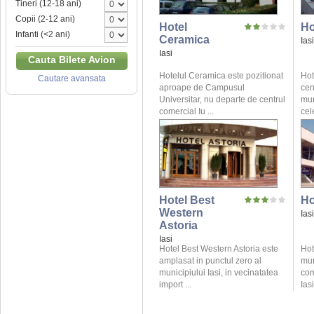
Tineri (12-18 ani)
Copii (2-12 ani)
Hotel
Ho
Infanti (<2 ani)
Ceramica
Iasi
Iasi
Cauta Bilete Avion
Hotelul Ceramica este pozitionat
Hot
Cautare avansata
aproape de Campusul
cent
Universitar, nu departe de centrul
mun
comercial Iu ...
cel
Hotel Best
Ho
Western
Iasi
Astoria
Iasi
Hotel Best Western Astoria este
Hot
amplasat in punctul zero al
mun
municipiului Iasi, in vecinatatea
com
import ...
Iasi