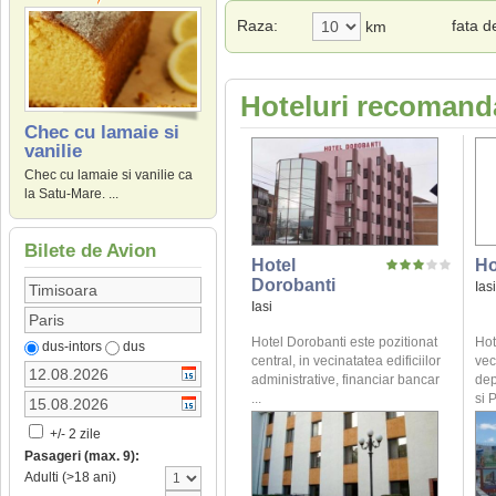
Raza:
fata 
km
Hoteluri recomandat
Chec cu lamaie si
vanilie
Chec cu lamaie si vanilie ca
la Satu-Mare. ...
Bilete de Avion
Hotel
Ho
Dorobanti
Iasi
Iasi
Hotel Dorobanti este pozitionat
Hot
dus-intors
dus
central, in vecinatatea edificiilor
vec
administrative, financiar bancar
dep
...
si P
+/- 2 zile
Pasageri (max. 9):
Adulti (>18 ani)