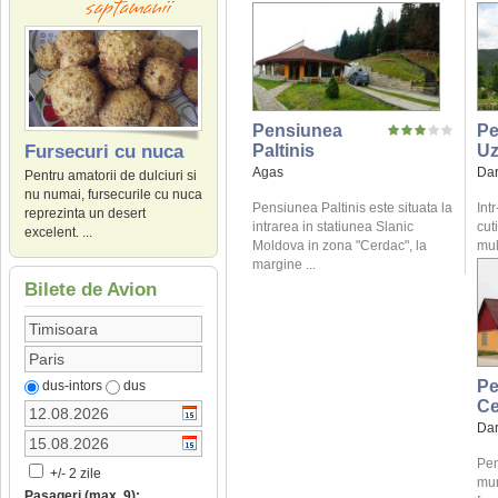
Pensiunea
Pe
Paltinis
U
Fursecuri cu nuca
Agas
Dar
Pentru amatorii de dulciuri si
nu numai, fursecurile cu nuca
Pensiunea Paltinis este situata la
Intr
reprezinta un desert
intrarea in statiunea Slanic
cuti
excelent. ...
Moldova in zona "Cerdac", la
mul
margine ...
Bilete de Avion
Pe
dus-intors
dus
Ce
Dar
Pen
+/- 2 zile
mun
Pasageri (max. 9):