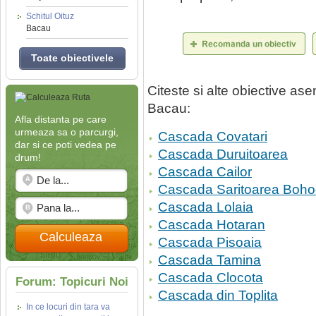
Schitul Oituz
Bacau
Toate obiectivele
Citeste si alte obiective a
Bacau:
Afla distanta pe care
urmeaza sa o parcurgi,
Cascada Covatari
dar si ce poti vedea pe
Cascada Duruitoarea
drum!
Cascada Cailor
Cascada Saritoarea Bohod
Cascada Lolaia
Cascada Hotaran
Calculeaza
Cascada Pisoaia
Cascada Tamina
Cascada Clocota
Forum: Topicuri Noi
Cascada din Toplita
In ce locuri din tara va