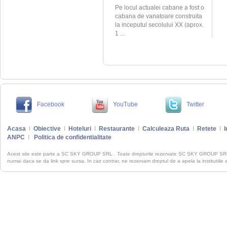
Pe locul actualei cabane a fost o
cabana de vanatoare construita
la inceputul secolului XX (aprox.
1 ...
Facebook
YouTube
Twitter
Acasa
I
Obiective
I
Hoteluri
I
Restaurante
I
Calculeaza Ruta
I
Retete
I
I
ANPC
I
Politica de confidentialitate
Acest site este parte a SC SKY GROUP SRL . Toate drepturile rezervate SC SKY GROUP S
numai daca se da link spre sursa. In caz contrar, ne rezervam dreptul de a apela la institutiile 