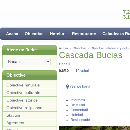
7,
3,
Acasa
Obiective
Hoteluri
Restaurante
Calculeaza R
Acasa
Obiective
Obiective naturale in judetu
Alege un Judet
Cascada Bucias
Bacau
9.6
/
10
din
19
voturi
Obiective
Obiective naturale
vezi pe harta
Obiective culturale
Obiective istorice
Informatii
De vizitat
Obiective religioase
Comentarii
Statiuni
Hoteluri
Restaurante
Agrement