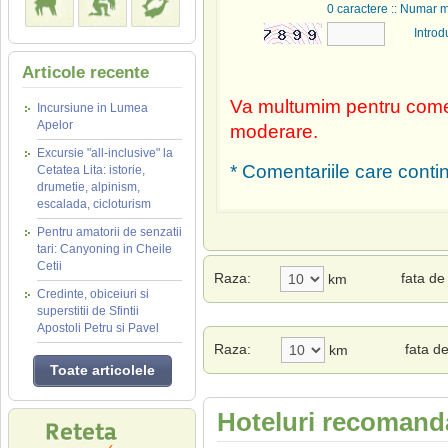
0
caractere :: Numar 
Introd
Articole recente
Va multumim pentru comen
Incursiune in Lumea
Apelor
moderare.
Excursie "all-inclusive" la
* Comentariile care contin
Cetatea Lita: istorie,
drumetie, alpinism,
escalada, cicloturism
Pentru amatorii de senzatii
tari: Canyoning in Cheile
Cetii
Raza:
fata d
km
Credinte, obiceiuri si
superstitii de Sfintii
Apostoli Petru si Pavel
Raza:
fata d
km
Toate articolele
Hoteluri recomanda