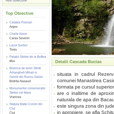
Alte obiective
Top Obiective
Cetatea Poenari
Arges
Cheile Nerei
Caras-Severin
Lacul Surduc
Timis
Palatul Stirbei de la Buftea
Ilfov
Detalii Cascada Bucias
Biserica de lemn Sfintii
Arhangheli Mihail si
situata in cadrul Rezerv
Gavriil din Runcu Salvei
comunei Manastirea Casin,
Bistrita-Nasaud
formata pe cursul superior 
Monumentul comemorativ
are o inaltime de aprox
Stefan cel Mare
Vrancea
naturala de apa din Bacau
Statuia Matei Corvin din
este singura zona din jude
Cluj
in apropiere, se afla Schit
Cluj