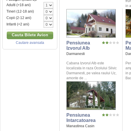
fru
Adulti (>18 ani)
in 
Tineri (12-18 ani)
Copii (2-12 ani)
Infanti (<2 ani)
Cauta Bilete Avion
Pensiunea
Pe
Cautare avansata
Izvorul Alb
Ma
Darmanesti
Dar
Cabana Izvorul Alb este
Pen
localizata in raza Ocolului Silvic
amp
Darmanesti, pe valea raului Uz,
in 
amonte de ...
Bac
Pensiunea
Intarcatoarea
Manastirea Casin