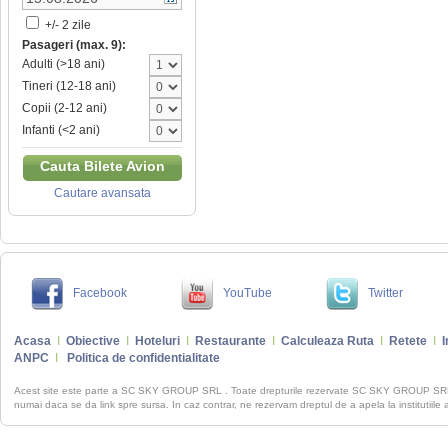
+/- 2 zile
Pasageri (max. 9):
Adulti (>18 ani)
Tineri (12-18 ani)
Copii (2-12 ani)
Infanti (<2 ani)
Cauta Bilete Avion
Cautare avansata
Facebook
YouTube
Twitter
Acasa
I
Obiective
I
Hoteluri
I
Restaurante
I
Calculeaza Ruta
I
Retete
I
I
ANPC
I
Politica de confidentialitate
Acest site este parte a SC SKY GROUP SRL . Toate drepturile rezervate SC SKY GROUP S
numai daca se da link spre sursa. In caz contrar, ne rezervam dreptul de a apela la institutiile 