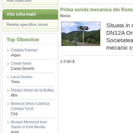
Alte obiective
Prima sonda mecanica din Rom
Alte informatii
Bacau
Retete specifice zonei
Situata in 
DN12A Ones
Top Obiective
Societatea
mecanic cu
Cetatea Poenari
Arges
1-2 din
2
Cheile Nerei
Caras-Severin
Lacul Surduc
Timis
Palatul Stirbei de la Buftea
Ilfov
Biserica Greco-Catolica
Campia Turzii
Cluj
Muzeul Memorial Ioan
Slavici si Emil Montia
Arad