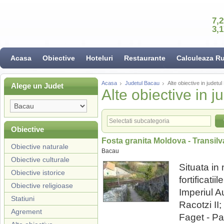
7,
3,
Acasa
Obiective
Hoteluri
Restaurante
Calculeaza R
Acasa
Judetul Bacau
Alte obiective in judetu
Alege un Judet
Alte obiective in 
Obiective
Fosta granita Moldova - Transilv
Obiective naturale
Bacau
Obiective culturale
Situata in
Obiective istorice
fortificat
Obiective religioase
Imperiul A
Statiuni
Racotzi II;
Agrement
Faget - Pa