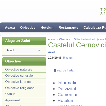
7,
3,
Acasa
Obiective
Hoteluri
Restaurante
Calculeaza R
Acasa
Obiective
Obiective istorice in judetul 
Alege un Judet
Castelul Cernovici
Arad
10.0
/
10
din
5
voturi
Obiective
Obiective naturale
vezi pe harta
Obiective culturale
Obiective istorice
Informatii
Obiective religioase
De vizitat
Statiuni
Comentarii
Hoteluri
Agrement