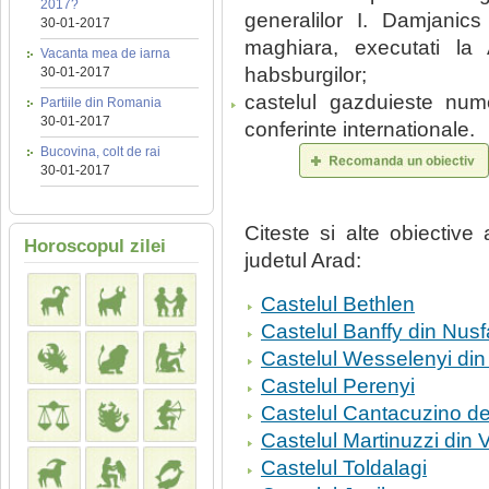
2017?
generalilor I. Damjanic
30-01-2017
maghiara, executati la
Vacanta mea de iarna
habsburgilor;
30-01-2017
castelul gazduieste numer
Partiile din Romania
30-01-2017
conferinte internationale.
Bucovina, colt de rai
30-01-2017
Citeste si alte obiecti
Horoscopul zilei
judetul Arad:
Castelul Bethlen
Castelul Banffy din Nusf
Castelul Wesselenyi din
Castelul Perenyi
Castelul Cantacuzino de
Castelul Martinuzzi din 
Castelul Toldalagi