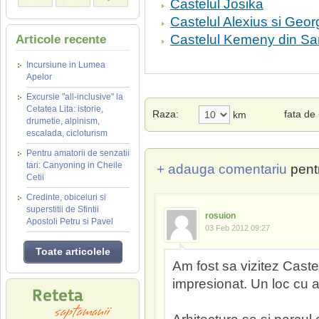
Castelul Josika
Castelul Alexius si Geor
Castelul Kemeny din Sa
Articole recente
Incursiune in Lumea
Apelor
Excursie "all-inclusive" la
Cetatea Lita: istorie,
Raza:
fata de
km
drumetie, alpinism,
escalada, cicloturism
Pentru amatorii de senzatii
tari: Canyoning in Cheile
+ adauga comentariu
pent
Cetii
Credinte, obiceiuri si
superstitii de Sfintii
rosuion
Apostoli Petru si Pavel
03 Feb 2012 09:27
Toate articolele
Am fost sa vizitez Cast
impresionat. Un loc cu 