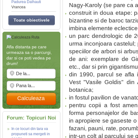
Padurea Dalhauti
Nagy-Karoly (se pare ca a f
Vrancea
construit in doua etape: 
bizantine si de baroc tarzi
Toate obiectivele
imbina elemente eclectice
un parc dendrologic de 20
urma inconjoara castelul; 
Afla distanta pe care
speciilor de arbori si arbus
urmeaza sa o parcurgi,
dar si ce poti vedea pe
de ani: exemplare de Gin
drum!
etc., dar si prin gigantismu
din 1990, parcul se afla i
Vest "Vasile Goldis" din 
botanica;
in fostul pavilion de vana
Calculeaza
pentru copii a fost amen
forma personajelor de bas
Forum: Topicuri Noi
in apropiere se gaseste o
fazani, pauni, rate, porumb
In ce locuri din tara va
propuneti sa mergeti in
intr-un colt al parcului 