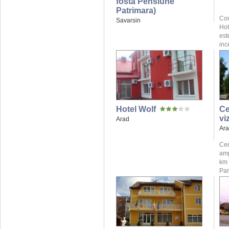
fosta Pensiune
Patrimara)
Com
Savarsin
Hot
est
inc
Hotel Wolf
Ce
vi
Arad
Ar
Cen
amp
km 
Parc