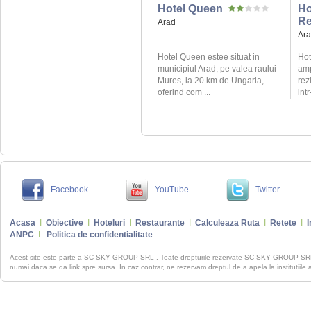
Hotel Queen
Ho
Re
Arad
Ar
Hotel Queen estee situat in
Hot
municipiul Arad, pe valea raului
amp
Mures, la 20 km de Ungaria,
rez
oferind com ...
intr
Facebook
YouTube
Twitter
Acasa
I
Obiective
I
Hoteluri
I
Restaurante
I
Calculeaza Ruta
I
Retete
I
I
ANPC
I
Politica de confidentialitate
Acest site este parte a SC SKY GROUP SRL . Toate drepturile rezervate SC SKY GROUP S
numai daca se da link spre sursa. In caz contrar, ne rezervam dreptul de a apela la institutiile 