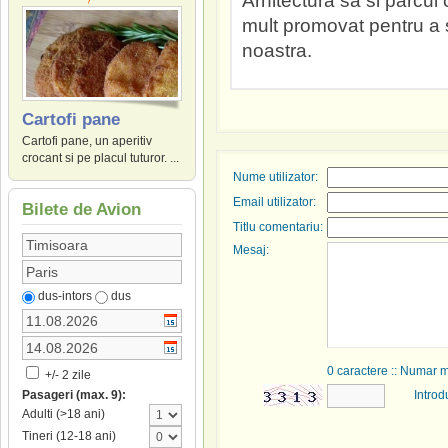
Arhitectura sa si parcul c
mult promovat pentru a s
noastra.
Cartofi pane
Cartofi pane, un aperitiv
crocant si pe placul tuturor. ...
Nume utilizator:
Email utilizator:
Bilete de Avion
Titlu comentariu:
Mesaj:
dus-intors
dus
0
caractere :: Numar 
+/- 2 zile
Introd
Pasageri (max. 9):
Adulti (>18 ani)
Tineri (12-18 ani)