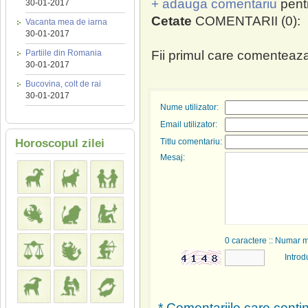
+ adauga comentariu
pent
30-01-2017
Cetate
COMENTARII (0):
Vacanta mea de iarna
30-01-2017
Partiile din Romania
Fii primul care comenteaza
30-01-2017
Bucovina, colt de rai
30-01-2017
Nume utilizator:
Email utilizator:
Horoscopul zilei
Titlu comentariu:
Mesaj:
0
caractere :: Numar 
Introd
* Comentariile care contin