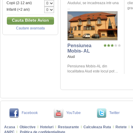
Aiudului, se incadreaza intr-una
cli
Copii (2-12 ani)
...
gra
Infanti (<2 ani)
Cauta Bilete Avion
Cautare avansata
Pensiunea
Mobis- AL
Aiud
Pensiunea Mobis-AL din
localitatea Aiud este locul pot ...
Facebook
YouTube
Twitter
Acasa
I
Obiective
I
Hoteluri
I
Restaurante
I
Calculeaza Ruta
I
Retete
I
I
ANPC
I
Politica de confidentialitate