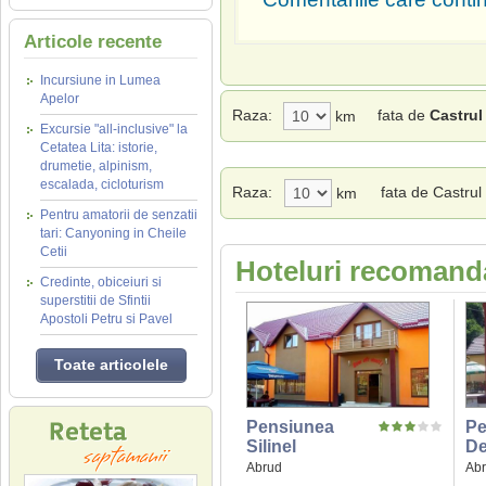
Articole recente
Incursiune in Lumea
Apelor
Raza:
fata de
Castrul
km
Excursie "all-inclusive" la
Cetatea Lita: istorie,
drumetie, alpinism,
escalada, cicloturism
Raza:
fata de Castru
km
Pentru amatorii de senzatii
tari: Canyoning in Cheile
Cetii
Hoteluri recomanda
Credinte, obiceiuri si
superstitii de Sfintii
Apostoli Petru si Pavel
Toate articolele
Pensiunea
Pe
Silinel
De
Abrud
Ab