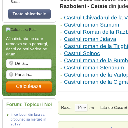
Bacau
Razboieni - Cetate
din jude
Toate obiectivele
Castrul Chivadarul de la V
Castrul roman Samum
Castrul Roman de la Razb
Castrul roman Jidava
Afla distanta pe care
urmeaza sa o parcurgi,
Castrul roman de la Tirigh
dar si ce poti vedea pe
Castrul Solnoc
drum!
Castrul roman de la Bumbe
Castrul roman Stenarum
Castrul roman de la Varto
Castrul roman de la Cigm
Calculeaza
Forum: Topicuri Noi
Raza:
fata de
Castrul
km
In ce locuri din tara va
propuneti sa mergeti in
2017?