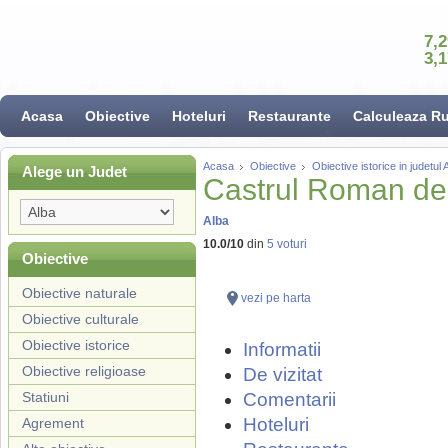
7,
3,
Acasa
Obiective
Hoteluri
Restaurante
Calculeaza R
Acasa
Obiective
Obiective istorice in judetul 
Alege un Judet
Castrul Roman de 
Alba
10.0
/
10
din
5
voturi
Obiective
Obiective naturale
vezi pe harta
Obiective culturale
Obiective istorice
Informatii
Obiective religioase
De vizitat
Statiuni
Comentarii
Hoteluri
Agrement