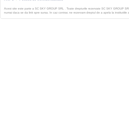
Acest site este parte a SC SKY GROUP SRL . Toate drepturile rezervate SC SKY GROUP S
numai daca se da link spre sursa. In caz contrar, ne rezervam dreptul de a apela la institutiile 