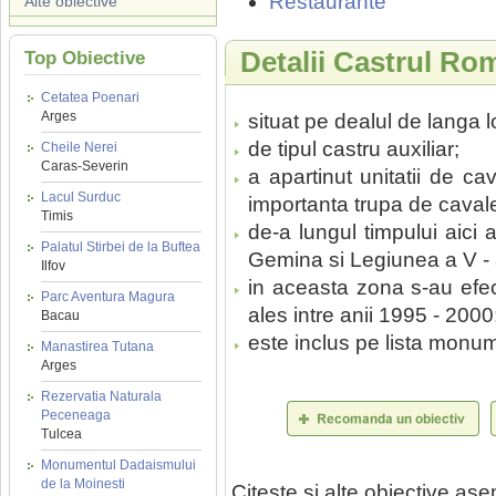
Restaurante
Alte obiective
Detalii Castrul Ro
Top Obiective
Cetatea Poenari
Arges
situat pe dealul de langa 
de tipul castru auxiliar;
Cheile Nerei
Caras-Severin
a apartinut unitatii de ca
Lacul Surduc
importanta trupa de caval
Timis
de-a lungul timpului aici a
Palatul Stirbei de la Buftea
Gemina si Legiunea a V -
Ilfov
in aceasta zona s-au efec
Parc Aventura Magura
ales intre anii 1995 - 2000
Bacau
este inclus pe lista monume
Manastirea Tutana
Arges
Rezervatia Naturala
Peceneaga
Tulcea
Monumentul Dadaismului
de la Moinesti
Citeste si alte obiective a