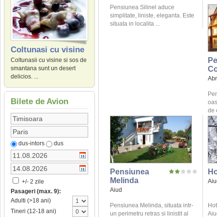
Pensiunea Silinel aduce
simplitate, liniste, eleganta. Este
situata in localita ...
Coltunasi cu visine
Pe
Coltunasii cu visine si sos de
Co
smantana sunt un desert
delicios. ...
Ab
Pen
Bilete de Avion
oas
de 
dus-intors
dus
Pensiunea
Ho
Melinda
Aiu
+/- 2 zile
Aiud
Pasageri (max. 9):
Adulti (>18 ani)
Pensiunea Melinda, situata intr-
Hot
Tineri (12-18 ani)
un perimetru retras si linistit al
Aiu