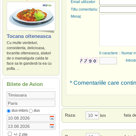
Email utilizator:
Titlu comentariu:
Mesaj:
Tocana olteneasca
Cu multe verdeturi,
consistenta, delicioasa,
0
caractere :: Numar 
tocanita olteneasca, alaturi
de o mamaliguta calda te
Introd
face sa te gandesti la ea cu
pofta. ...
* Comentariile care contin
Bilete de Avion
dus-intors
dus
Raza:
fata 
km
+/- 2 zile