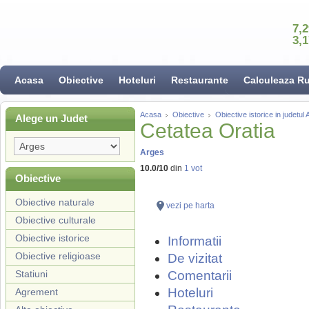
7,
3,
Acasa
Obiective
Hoteluri
Restaurante
Calculeaza R
Acasa
Obiective
Obiective istorice in judetul
Alege un Judet
Cetatea Oratia
Arges
10.0
/
10
din
1
vot
Obiective
Obiective naturale
vezi pe harta
Obiective culturale
Obiective istorice
Informatii
Obiective religioase
De vizitat
Statiuni
Comentarii
Hoteluri
Agrement