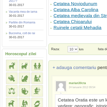
2017?
Cetatea Noviodunum
30-01-2017
Cetatea Alba Carolina
Vacanta mea de iarna
Cetatea medievala din St
30-01-2017
Cetatea Chioarului
Partiile din Romania
30-01-2017
Ruinele cetatii Mehadia
Bucovina, colt de rai
30-01-2017
Raza:
fata 
km
Horoscopul zilei
+ adauga comentariu
pent
marian30cta
24 Ianuarie 2012 09:54
Cetatea Oratia este un l
vedere: geografic, istoric