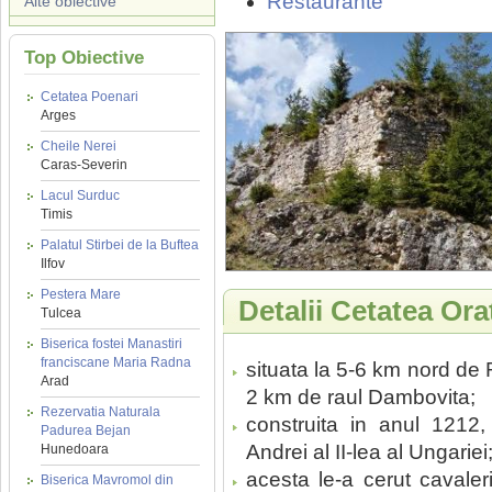
Restaurante
Alte obiective
Top Obiective
Cetatea Poenari
Arges
Cheile Nerei
Caras-Severin
Lacul Surduc
Timis
Palatul Stirbei de la Buftea
Ilfov
Pestera Mare
Detalii Cetatea Ora
Tulcea
Biserica fostei Manastiri
franciscane Maria Radna
situata la 5-6 km nord de 
Arad
2 km de raul Dambovita;
Rezervatia Naturala
construita in anul 1212, 
Padurea Bejan
Andrei al II-lea al Ungariei
Hunedoara
acesta le-a cerut cavaler
Biserica Mavromol din