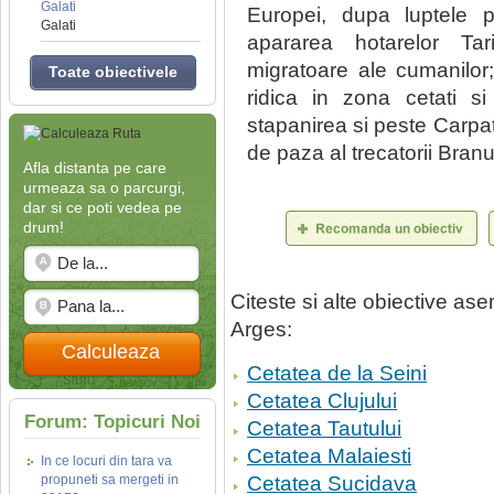
Galati
Europei, dupa luptele pu
Galati
apararea hotarelor Tarii
migratoare ale cumanilor;
Toate obiectivele
ridica in zona cetati si
stapanirea si peste Carpati
de paza al trecatorii Branu
Afla distanta pe care
urmeaza sa o parcurgi,
dar si ce poti vedea pe
drum!
Citeste si alte obiective a
Arges:
Calculeaza
Cetatea de la Seini
Cetatea Clujului
Forum: Topicuri Noi
Cetatea Tautului
Cetatea Malaiesti
In ce locuri din tara va
propuneti sa mergeti in
Cetatea Sucidava