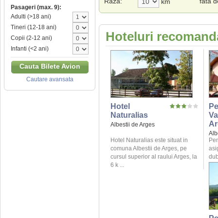
Raza:
fata 
km
Pasageri (max. 9):
Adulti (>18 ani)
Tineri (12-18 ani)
Hoteluri recomanda
Copii (2-12 ani)
Infanti (<2 ani)
Cauta Bilete Avion
Cautare avansata
Hotel
Pe
Naturalias
Va
Ar
Albestii de Arges
Alb
Hotel Naturalias este situat in
Pen
comuna Albestii de Arges, pe
asi
cursul superior al raului Arges, la
dub
6 k ...