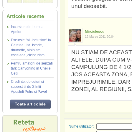
unul deosebit.
Articole recente
Incursiune in Lumea
Mirciulescu
Apelor
12 Martie 2011 20:04
Excursie "all-inclusive" la
Cetatea Lita: istorie,
drumetie, alpinism,
NU STIAM DE ACEAST
escalada, cicloturism
ALTELE, DUPA CUM V-
Pentru amatorii de senzatii
CAMPULUNG DE 4 1/2 A
tari: Canyoning in Cheile
Cetii
JOS ACEASTA ZONA,
IMPREJURIMILE, DAR 
Credinte, obiceiuri si
superstitii de Sfintii
ZONEI, AL REGIUNII, 
Apostoli Petru si Pavel
Toate articolele
Nume utilizator: