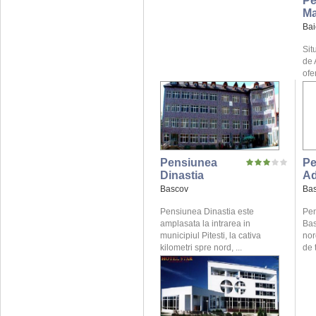
Pe
Ma
Bai
Sit
de 
ofe
Pensiunea
Pe
Dinastia
A
Bascov
Ba
Pensiunea Dinastia este
Pen
amplasata la intrarea in
Bas
municipiul Pitesti, la cativa
nor
kilometri spre nord, ...
de t