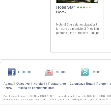
Hotel Star
Bascov
Hotelul Star este amplasat la 7
km nord de municipiul Pitesti, in
pitorescul loc al Bascov -ului, pe
...
Facebook
YouTube
Twitter
Acasa
I
Obiective
I
Hoteluri
I
Restaurante
I
Calculeaza Ruta
I
Retete
I
I
ANPC
I
Politica de confidentialitate
Acest site este parte a SC SKY GROUP SRL . Toate drepturile rezervate SC SKY GROUP S
numai daca se da link spre sursa. In caz contrar, ne rezervam dreptul de a apela la institutiile 