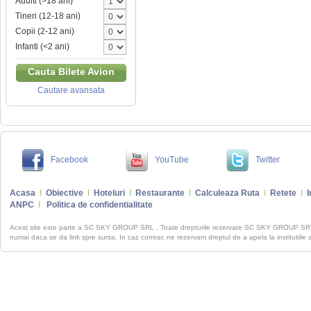
Adulti (>18 ani)
Tineri (12-18 ani)
Copii (2-12 ani)
Infanti (<2 ani)
Cauta Bilete Avion
Cautare avansata
Facebook
YouTube
Twitter
Acasa
I
Obiective
I
Hoteluri
I
Restaurante
I
Calculeaza Ruta
I
Retete
I
I
ANPC
I
Politica de confidentialitate
Acest site este parte a SC SKY GROUP SRL . Toate drepturile rezervate SC SKY GROUP S
numai daca se da link spre sursa. In caz contrar, ne rezervam dreptul de a apela la institutiile 