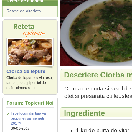
Retete de altadata
Retete de altadata
Ciorba de iepure
Descriere Ciorba 
Ciorba de iepure cu vin rosu,
tarhon, boia, piper, foi de
Ciorba de burta si rasol de
dafin, cimbru si otet. ...
otet si presarata cu leustea
Forum: Topicuri Noi
Ingrediente
In ce locuri din tara va
propuneti sa mergeti in
2017?
30-01-2017
1 kg de burta de vita;