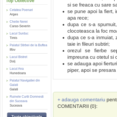
Top Obiective
si se freaca cu sare s
Cetatea Poenari
se pune apoi la fiert, 
Arges
apa rece;
Cheile Nerei
dupa ce s-a spumuit,
Caras-Severin
clocoteasca la foc moa
Lacul Surduc
dupa ce s-a inmuiat, z
Timis
taie in fileuri subtiri;
Palatul Stirbei de la Buftea
orezul se fierbe se
Ilfov
impreuna cu otetul si
Lacul Bistret
Dolj
se adauga apoi fiertur
Lacul Ana
piper, apoi se presara 
Hunedoara
Palatul Navigatiei din
Galati
Galati
Ruinele Curtii Domnesti
+ adauga comentariu
pent
din Suceava
COMENTARII (0):
Suceava
Toate obiectivele