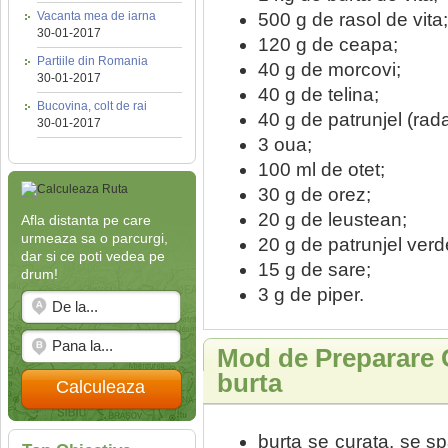
500 g de rasol de vita;
Vacanta mea de iarna
30-01-2017
120 g de ceapa;
Partiile din Romania
40 g de morcovi;
30-01-2017
40 g de telina;
Bucovina, colt de rai
40 g de patrunjel (rad
30-01-2017
3 oua;
100 ml de otet;
30 g de orez;
20 g de leustean;
Afla distanta pe care
urmeaza sa o parcurgi,
20 g de patrunjel verd
dar si ce poti vedea pe
15 g de sare;
drum!
3 g de piper.
Mod de Preparare 
burta
Calculeaza
burta se curata, se sp