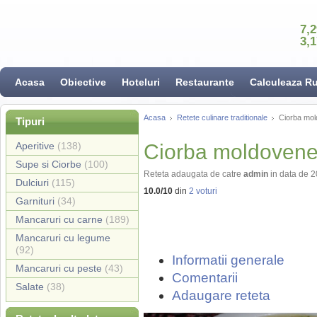
7,
3,
Acasa
Obiective
Hoteluri
Restaurante
Calculeaza R
Acasa
Retete culinare traditionale
Ciorba mol
Tipuri
Aperitive
(138)
Ciorba moldovene
Supe si Ciorbe
(100)
Reteta adaugata de catre
admin
in data de 
Dulciuri
(115)
10.0
/
10
din
2
voturi
Garnituri
(34)
Mancaruri cu carne
(189)
Mancaruri cu legume
(92)
Informatii generale
Mancaruri cu peste
(43)
Comentarii
Salate
(38)
Adaugare reteta