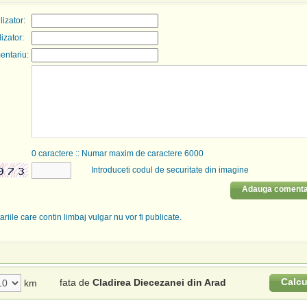
izator:
lizator:
entariu:
0
caractere :: Numar maxim de caractere 6000
Introduceti codul de securitate din imagine
Adauga comenta
riile care contin limbaj vulgar nu vor fi publicate.
Calcu
fata de
Cladirea Diecezanei din Arad
km