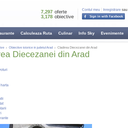
Contul meu
Inregistrare
sau
7,297
oferte
3,178
obiective
aurante
Calculeaza Ruta
Culinar
Info Sky
Evenimente
ive
Obiective istorice in judetul Arad
Cladirea Diecezanei din Arad
rea Diecezanei din Arad
oturi
 harta
tii
tat
arii
i
rante