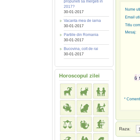
propuneti sa mergeti in
2017?
Nume util
30-01-2017
Email uti
Vacanta mea de iarna
Titlu com
30-01-2017
Mesaj:
Partiile din Romania
30-01-2017
Bucovina, colt de rai
30-01-2017
Horoscopul zilei
* Comenta
Raza: