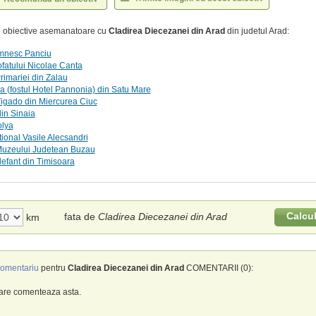
te obiective asemanatoare cu
Cladirea Diecezanei din Arad
din judetul Arad:
mnesc Panciu
fatului Nicolae Canta
rimariei din Zalau
a (fostul Hotel Pannonia) din Satu Mare
igado din Miercurea Ciuc
in Sinaia
lya
tional Vasile Alecsandri
Muzeului Judetean Buzau
efant din Timisoara
Calcu
fata de
Cladirea Diecezanei din Arad
km
omentariu
pentru
Cladirea Diecezanei din Arad
COMENTARII (0):
care comenteaza asta.