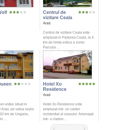
Wolf
Centrul de
vizitare Ceala
Arad
Centrul de vizitare Ceala este
amplasat in Padurea Ceala, la 4
km de limita estica a zonei
Parcului ...
Queen
Hotel Xo
Residence
Arad
n estee situat in
Hotel Xo Residence este
 Arad, pe valea raului
amplasat intr- un cartier
 20 km de Ungaria,
rezidential al orasului. Amenajat
m ...
intr- o cladire ...