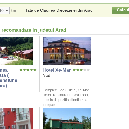
Calcu
fata de Cladirea Diecezanei din Arad
km
i recomandate in judetul Arad
nea
Hotel Xe-Mar
ra (
Arad
Pensiune
ara)
Complexul de 3 stele, Xe-Mar
Hotel- Restaurant- Fast Food,
este la dispozitia clientilor sai
incepan ...