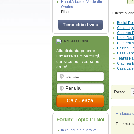
Hanul Arborele Verde din
Oradea
Bihor
Citeste si al
Beciul Do
Toate obiectivele
Casa Logo
Cladirea P
Hotel Daci
Cladirea V
Cazinoul d
Afla distanta pe care
Casa Zapo
urmeaza sa o parcurgi,
Teatrul Na
dar si ce poti vedea pe
Cladirea 
drum!
Casa La el
Raza:
Calculeaza
+ adauga c
Forum: Topicuri Noi
Fii primul 
In ce locuri din tara va