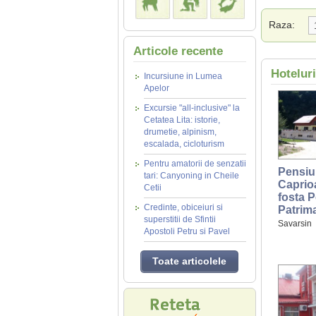
Raza:
Articole recente
Hotelur
Incursiune in Lumea
Apelor
Excursie "all-inclusive" la
Cetatea Lita: istorie,
drumetie, alpinism,
escalada, cicloturism
Pentru amatorii de senzatii
Pensiu
tari: Canyoning in Cheile
Caprioa
Cetii
fosta 
Credinte, obiceiuri si
Patrim
superstitii de Sfintii
Savarsin
Apostoli Petru si Pavel
Toate articolele