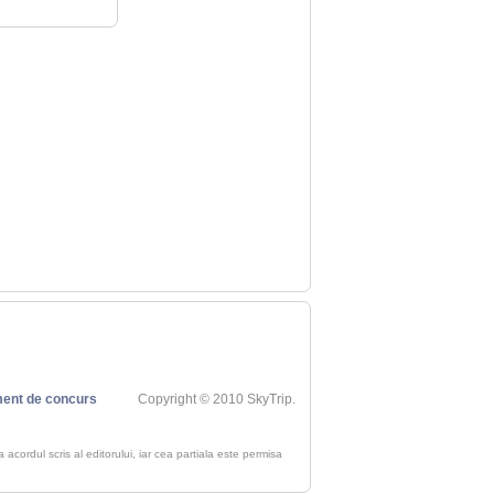
ent de concurs
Copyright © 2010 SkyTrip.
ra acordul scris al editorului, iar cea partiala este permisa