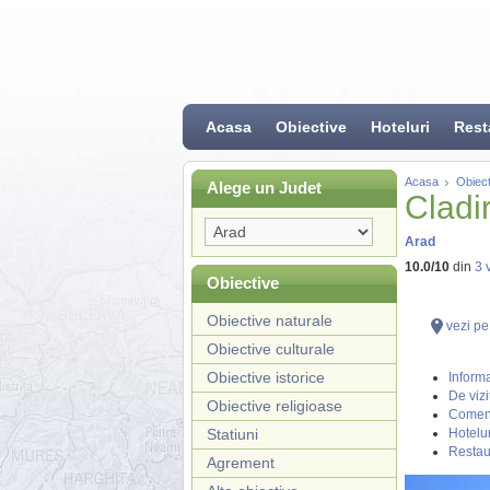
Acasa
Obiective
Hoteluri
Rest
Acasa
Obiect
Alege un Judet
Cladi
Arad
10.0
/
10
din
3
v
Obiective
Obiective naturale
vezi pe
Obiective culturale
Obiective istorice
Informa
De vizi
Obiective religioase
Coment
Statiuni
Hotelur
Restau
Agrement