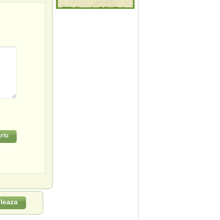
riu
leaza