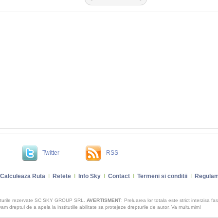
Twitter
RSS
Calculeaza Ruta
I
Retete
I
Info Sky
I
Contact
I
Termeni si conditii
I
Regulam
pturile rezervate SC SKY GROUP SRL.
AVERTISMENT
: Preluarea lor totala este strict interzisa fa
m dreptul de a apela la institutiile abilitate sa protejeze drepturile de autor. Va multumim!