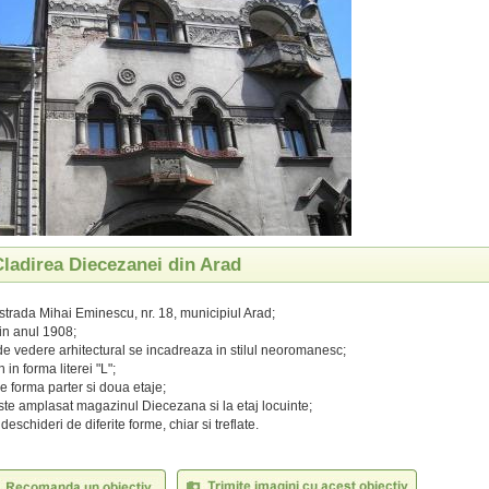
Cladirea Diecezanei din Arad
 strada Mihai Eminescu, nr. 18, municipiul Arad;
 in anul 1908;
de vedere arhitectural se incadreaza in stilul neoromanesc;
 in forma literei "L";
e forma parter si doua etaje;
este amplasat magazinul Diecezana si la etaj locuinte;
deschideri de diferite forme, chiar si treflate.