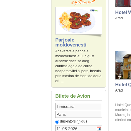
Hotel 
Arad
Parjoale
moldovenesti
Adevaratele parjoale
moldovenesti au un gust
autentic daca se aleg
cantitati egale de carne,
neaparat vitel si porc, trecuta
prin masina de tocat de doua
ori. ...
Hotel 
Arad
Bilete de Avion
Hotel Quee
municipiul
Mures, la
oferind co
dus-intors
dus