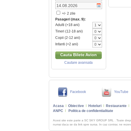
+/- 2 zile
Pasageri (max. 9):
Adulti (>18 ani)
Tineri (12-18 ani)
Copii (2-12 ani)
Infanti (<2 ani)
Cauta Bilete Avion
Cautare avansata
Facebook
YouTube
Acasa
I
Obiective
I
Hoteluri
I
Restaurante
I
ANPC
I
Politica de confidentialitate
Acest site este parte a SC SKY GROUP SRL . Toate dre
numai daca se da link spre sursa. In caz contrar, ne rezerva