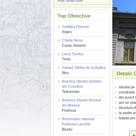
Alte obiective
Top Obiective
Cetatea Poenari
Arges
Cheile Nerei
Caras-Severin
Lacul Surduc
Timis
Palatul Stirbei de la Buftea
Ilfov
Detalii 
Biserica Sfantul Dumitru
din Cosoteni
situata pe
Teleorman
construita
din punct 
Biserica Sfantul Nicolae
are un plan
din Breaza
structura d
Prahova
la parter 
fatada are 
Rezervatia naturala
Padurea Lacurile
Buzau