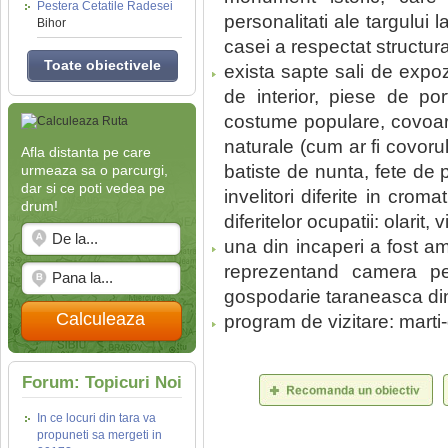
Pestera Cetatile Radesei
personalitati ale targului l
Bihor
casei a respectat structura 
Toate obiectivele
exista sapte sali de expoz
de interior, piese de po
costume populare, covoare
naturale (cum ar fi covoru
Afla distanta pe care
batiste de nunta, fete de
urmeaza sa o parcurgi,
dar si ce poti vedea pe
invelitori diferite in crom
drum!
diferitelor ocupatii: olarit, 
una din incaperi a fost am
reprezentand camera pe
gospodarie taraneasca di
Calculeaza
program de vizitare: marti-
Forum: Topicuri Noi
In ce locuri din tara va
propuneti sa mergeti in