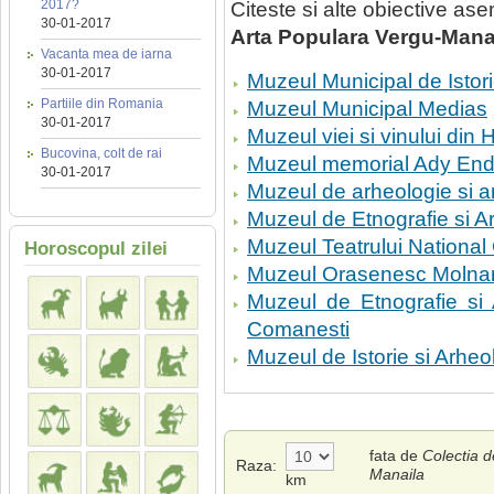
2017?
Citeste si alte obiective a
30-01-2017
Arta Populara Vergu-Mana
Vacanta mea de iarna
30-01-2017
Muzeul Municipal de Istor
Partiile din Romania
Muzeul Municipal Medias
30-01-2017
Muzeul viei si vinului din 
Bucovina, colt de rai
Muzeul memorial Ady End
30-01-2017
Muzeul de arheologie si a
Muzeul de Etnografie si A
Muzeul Teatrului National
Horoscopul zilei
Muzeul Orasenesc Molnar 
Muzeul de Etnografie si
Comanesti
Muzeul de Istorie si Arheo
fata de
Colectia d
Raza:
Manaila
km