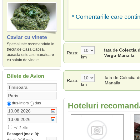
* Comentariile care contin
Caviar cu vinete
Specialitate recomandata in
trecut de Casa Capsa,
fata de
Colectia 
Raza:
aceasta este asemanatoare
Vergu-Manaila
km
cu salata de vinete. ...
Bilete de Avion
fata de Colectia d
Raza:
Manaila
km
dus-intors
dus
Hoteluri recomanda
+/- 2 zile
Pasageri (max. 9):