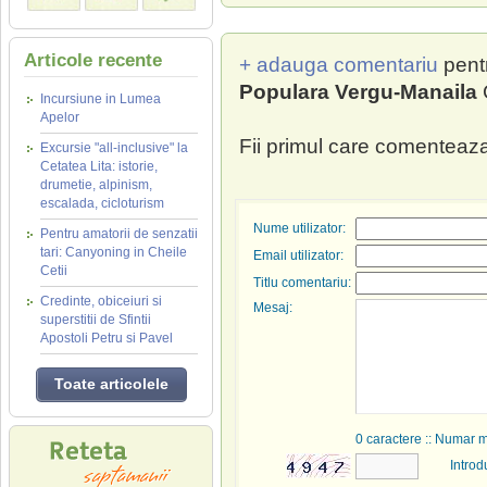
Articole recente
+ adauga comentariu
pent
Populara Vergu-Manaila
Incursiune in Lumea
Apelor
Fii primul care comenteaza
Excursie "all-inclusive" la
Cetatea Lita: istorie,
drumetie, alpinism,
escalada, cicloturism
Nume utilizator:
Pentru amatorii de senzatii
tari: Canyoning in Cheile
Email utilizator:
Cetii
Titlu comentariu:
Credinte, obiceiuri si
Mesaj:
superstitii de Sfintii
Apostoli Petru si Pavel
Toate articolele
0
caractere :: Numar 
Introd