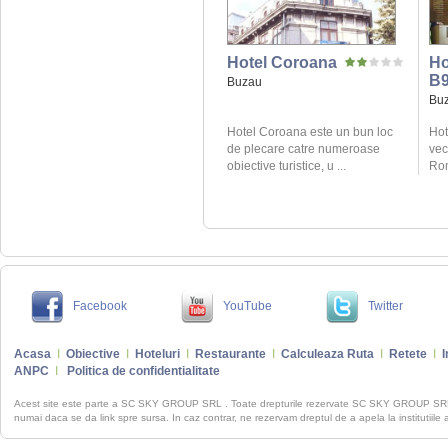
Hotel Coroana
Ho
B
Buzau
Bu
Hotel Coroana este un bun loc
Hot
de plecare catre numeroase
vec
obiective turistice, u ...
Rom
Facebook
YouTube
Twitter
Acasa
I
Obiective
I
Hoteluri
I
Restaurante
I
Calculeaza Ruta
I
Retete
I
I
ANPC
I
Politica de confidentialitate
Acest site este parte a SC SKY GROUP SRL . Toate drepturile rezervate SC SKY GROUP S
numai daca se da link spre sursa. In caz contrar, ne rezervam dreptul de a apela la institutiile 