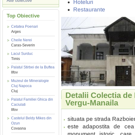
Alte obiective
Hoteluri
Restaurante
Top Obiective
Cetatea Poenari
Arges
Cheile Nerei
Caras-Severin
Lacul Surduc
Timis
Palatul Stirbei de la Buftea
Ilfov
Muzeul de Mineralogie
Cluj Napoca
Cluj
Detalii Colectia de
Palatul Familiei Ghica din
Vergu-Manaila
Caciulati
Ilfov
situata pe strada Razboien
Castelul Beldy Mikes din
Ozun
este adapostita de ce
Covasna
monument istoric, care 