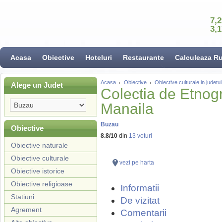
7,
3,
Acasa
Obiective
Hoteluri
Restaurante
Calculeaza R
Acasa
Obiective
Obiective culturale in judet
Alege un Judet
Colectia de Etnogr
Manaila
Buzau
Obiective
8.8
/
10
din
13
voturi
Obiective naturale
Obiective culturale
vezi pe harta
Obiective istorice
Obiective religioase
Informatii
Statiuni
De vizitat
Agrement
Comentarii