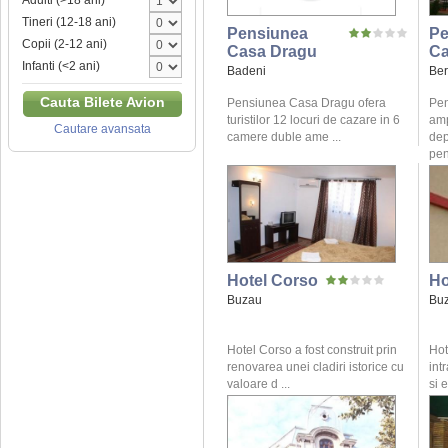
Adulti (>18 ani)
Tineri (12-18 ani)
Pensiunea
Pe
Copii (2-12 ani)
Casa Dragu
Ca
Infanti (<2 ani)
Badeni
Be
Cauta Bilete Avion
Pensiunea Casa Dragu ofera
Pen
turistilor 12 locuri de cazare in 6
amp
Cautare avansata
camere duble ame ...
dep
pen
Hotel Corso
Ho
Buzau
Bu
Hotel Corso a fost construit prin
Hot
renovarea unei cladiri istorice cu
int
valoare d ...
si e