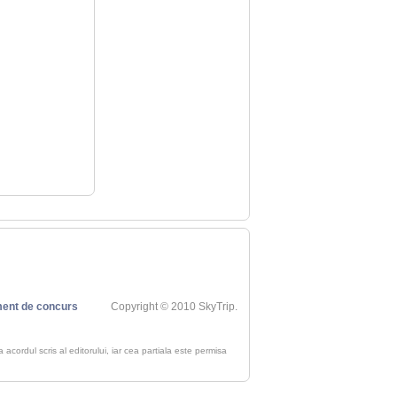
ent de concurs
Copyright © 2010 SkyTrip.
ra acordul scris al editorului, iar cea partiala este permisa