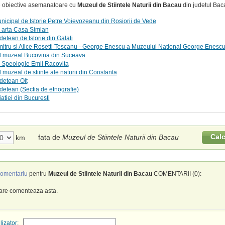
te obiective asemanatoare cu
Muzeul de Stiintele Naturii din Bacau
din judetul Bac
icipal de Istorie Petre Voievozeanu din Rosiorii de Vede
 arta Casa Simian
etean de Istorie din Galati
itru si Alice Rosetti Tescanu - George Enescu a Muzeului National George Enesc
 muzeal Bucovina din Suceava
 Speologie Emil Racovita
muzeal de stiinte ale naturii din Constanta
detean Olt
etean (Sectia de etnografie)
atiei din Bucuresti
Cal
fata de
Muzeul de Stiintele Naturii din Bacau
km
omentariu
pentru
Muzeul de Stiintele Naturii din Bacau
COMENTARII (0):
care comenteaza asta.
izator: