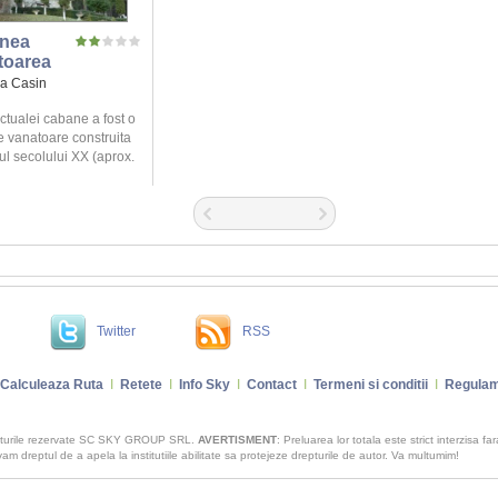
nea
toarea
a Casin
ctualei cabane a fost o
 vanatoare construita
ul secolului XX (aprox.
Twitter
RSS
Calculeaza Ruta
I
Retete
I
Info Sky
I
Contact
I
Termeni si conditii
I
Regulam
pturile rezervate SC SKY GROUP SRL.
AVERTISMENT
: Preluarea lor totala este strict interzisa fa
m dreptul de a apela la institutiile abilitate sa protejeze drepturile de autor. Va multumim!