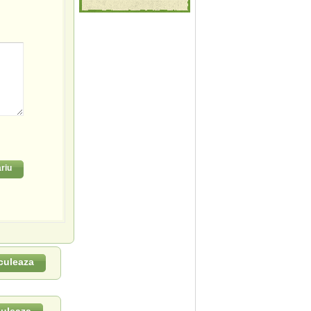
riu
culeaza