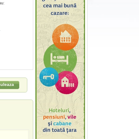
au:
u
culeaza