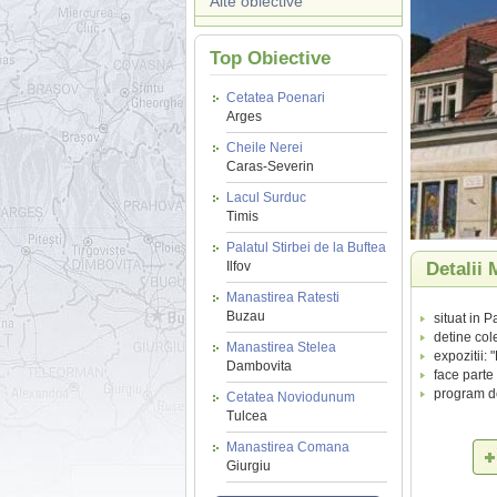
Alte obiective
Top Obiective
Cetatea Poenari
Arges
Cheile Nerei
Caras-Severin
Lacul Surduc
Timis
Palatul Stirbei de la Buftea
Ilfov
Detalii 
Manastirea Ratesti
Buzau
situat in 
detine col
Manastirea Stelea
expozitii: 
Dambovita
face parte
program de 
Cetatea Noviodunum
Tulcea
Manastirea Comana
Giurgiu