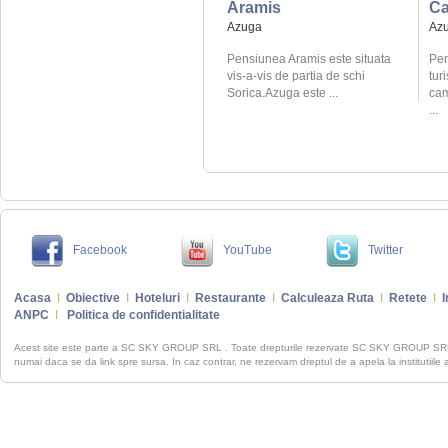
Aramis
Ca
Azuga
Az
Pensiunea Aramis este situata
Pen
vis-a-vis de partia de schi
turi
Sorica.Azuga este ...
cam
...
Facebook
YouTube
Twitter
Acasa
I
Obiective
I
Hoteluri
I
Restaurante
I
Calculeaza Ruta
I
Retete
I
I
ANPC
I
Politica de confidentialitate
Acest site este parte a SC SKY GROUP SRL . Toate drepturile rezervate SC SKY GROUP S
numai daca se da link spre sursa. In caz contrar, ne rezervam dreptul de a apela la institutiile 