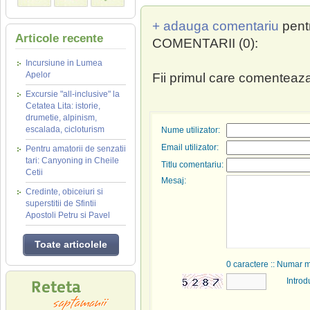
+ adauga comentariu
pent
Articole recente
COMENTARII (0):
Incursiune in Lumea
Apelor
Fii primul care comenteaza
Excursie "all-inclusive" la
Cetatea Lita: istorie,
drumetie, alpinism,
escalada, cicloturism
Nume utilizator:
Email utilizator:
Pentru amatorii de senzatii
tari: Canyoning in Cheile
Titlu comentariu:
Cetii
Mesaj:
Credinte, obiceiuri si
superstitii de Sfintii
Apostoli Petru si Pavel
Toate articolele
0
caractere :: Numar 
Introd