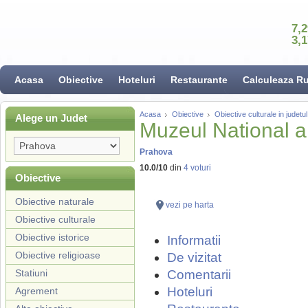
7,
3,
Acasa
Obiective
Hoteluri
Restaurante
Calculeaza R
Acasa
Obiective
Obiective culturale in judet
Alege un Judet
Muzeul National al
Prahova
10.0
/
10
din
4
voturi
Obiective
Obiective naturale
vezi pe harta
Obiective culturale
Obiective istorice
Informatii
Obiective religioase
De vizitat
Statiuni
Comentarii
Hoteluri
Agrement