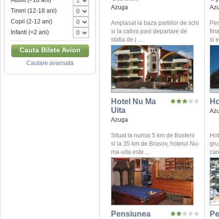
Adulti (>18 ani)
Azuga
Az
Tineri (12-18 ani)
Copii (2-12 ani)
Amplasat la baza partiilor de schi
Pen
si la cativa pasi departare de
fin
Infanti (<2 ani)
statia de j ...
si 
Cauta Bilete Avion
Cautare avansata
Hotel Nu Ma
Ho
Uita
Az
Azuga
Situat la numai 5 km de Busteni
Hot
si la 35 km de Brasov, hotelul Nu-
gru
ma-uita este ...
care
Pensiunea
Pe