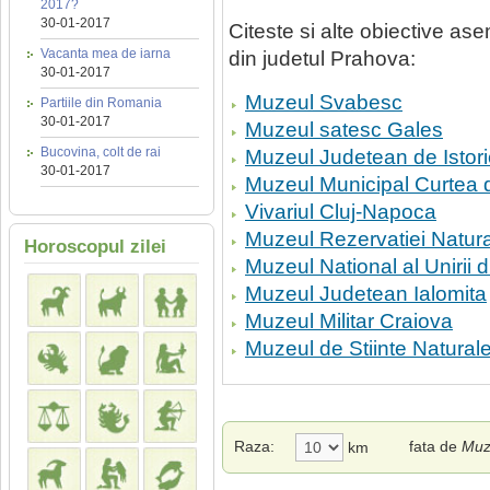
2017?
30-01-2017
Citeste si alte obiective a
Vacanta mea de iarna
din judetul Prahova:
30-01-2017
Muzeul Svabesc
Partiile din Romania
30-01-2017
Muzeul satesc Gales
Bucovina, colt de rai
Muzeul Judetean de Istor
30-01-2017
Muzeul Municipal Curtea 
Vivariul Cluj-Napoca
Muzeul Rezervatiei Natur
Horoscopul zilei
Muzeul National al Unirii d
Muzeul Judetean Ialomita
Muzeul Militar Craiova
Muzeul de Stiinte Natural
Raza:
fata de
Muze
km