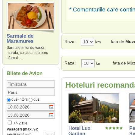
* Comentariile care contin
Sarmale de
Maramures
Raza:
fata de
Muze
km
Sarmale in foi de varza
murata, cu ciolan de porc
afumat. ...
Raza:
fata de Muze
km
Bilete de Avion
Hoteluri recomanda
dus-intors
dus
+/- 2 zile
Hotel Lux
Pe
Pasageri (max. 9):
Garden
Sy