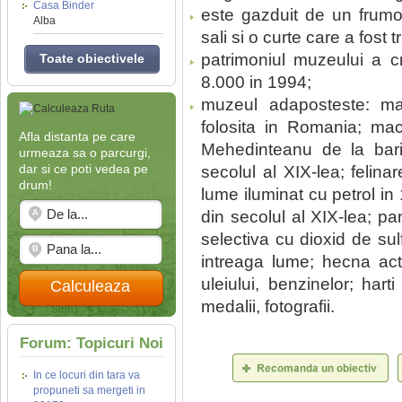
Casa Binder
este gazduit de un frumo
Alba
sali si o curte care a fost 
patrimoniul muzeului a c
Toate obiectivele
8.000 in 1994;
muzeul adaposteste: mac
folosita in Romania; mach
Afla distanta pe care
Mehedinteanu de la bari
urmeaza sa o parcurgi,
dar si ce poti vedea pe
secolul al XIX-lea; felina
drum!
lume iluminat cu petrol in
din secolul al XIX-lea; p
selectiva cu dioxid de sul
intreaga lume; hecna actio
uleiului, benzinelor; har
Calculeaza
medalii, fotografii.
Forum: Topicuri Noi
In ce locuri din tara va
propuneti sa mergeti in