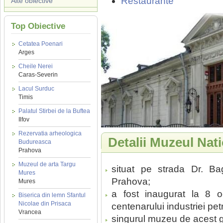
Restaurante
Alte obiective
Top Obiective
Cetatea Poenari
Arges
Cheile Nerei
Caras-Severin
Lacul Surduc
Timis
Palatul Stirbei de la Buftea
Ilfov
Rezervatia arheologica
Detalii Muzeul Nati
Budureasca
Prahova
Muzeul de arta Targu
situat pe strada Dr. Bagd
Mures
Prahova;
Mures
a fost inaugurat la 8 o
Biserica din lemn Sfantul
Nicolae din Prisaca
centenarului industriei pet
Vrancea
singurul muzeu de acest 