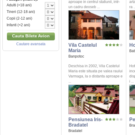
aproape in centrul statiunii, intr-
art
Adulti (>18 ani)
un cadru deoseb ...
ra .
Tineri (12-18 ani)
Copii (2-12 ani)
Infanti (<2 ani)
Cauta Bilete Avion
Cautare avansata
Vila Castelul
Ho
Maria
Bat
Banpotoc
Deschisa in 2002, Vila Castelul
Hot
Maria este situata pe valea raului
inc
Varmaga, la o distanta aproape e
dis
...
i ...
Pensiunea Iris-
Pe
Bradatel
Bra
Bradatel