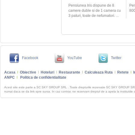
Pensiunea Iris dispune de 8
Pen
camere duble si de 1 camera cu
800 
3 paturi, toate de nefumatori. ...
Facebook
YouTube
Twitter
Acasa
I
Obiective
I
Hoteluri
I
Restaurante
I
Calculeaza Ruta
I
Retete
I
I
ANPC
I
Politica de confidentialitate
Acest site este parte a SC SKY GROUP SRL . Toate drepturile rezervate SC SKY GROUP S
numai daca se da link spre sursa. In caz contrar, ne rezervam dreptul de a apela la institutiile 