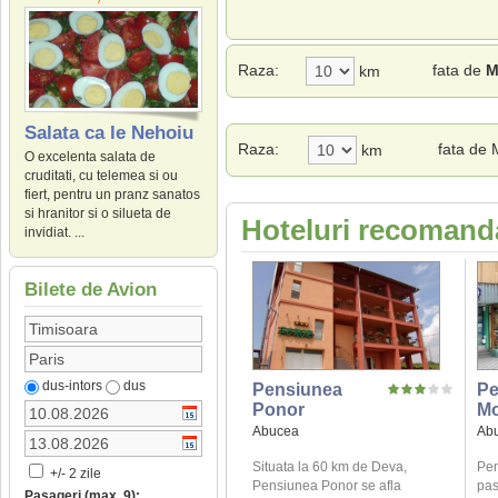
Raza:
fata de
M
km
Salata ca le Nehoiu
Raza:
fata de 
km
O excelenta salata de
cruditati, cu telemea si ou
fiert, pentru un pranz sanatos
si hranitor si o silueta de
Hoteluri recomand
invidiat. ...
Bilete de Avion
dus-intors
dus
Pensiunea
Pe
Ponor
Mo
Abucea
Ab
Situata la 60 km de Deva,
Pen
+/- 2 zile
Pensiunea Ponor se afla
pas
Pasageri (max. 9):