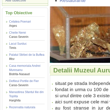
Restaurante
Alte obiective
Top Obiective
Cetatea Poenari
Arges
Cheile Nerei
Caras-Severin
Lacul Surduc
Timis
Palatul Stirbei de la Buftea
Ilfov
Casa memoriala Andrei
Detalii Muzeul Aur
Muresanu
Bistrita-Nasaud
Defileul Portile de Fier
situat pe strada Independe
Caras-Severin
fondat in urma cu 100 de 
Manastirea Sfantul Ilie din
si unul dintre cele 3 exist
Toplita
Harghita
aici sunt expuse cele mai
au fost stranse in jur 
Rezervatia naturala