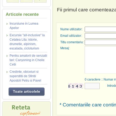
Fii primul care comenteaza
Articole recente
Incursiune in Lumea
Apelor
Nume utilizator:
Excursie "all-inclusive" la
Email utilizator:
Cetatea Lita: istorie,
Titlu comentariu:
drumetie, alpinism,
Mesaj:
escalada, cicloturism
Pentru amatorii de senzatii
tari: Canyoning in Cheile
Cetii
Credinte, obiceiuri si
superstitii de Sfintii
0
caractere :: Numar 
Apostoli Petru si Pavel
Introd
Toate articolele
* Comentariile care contin