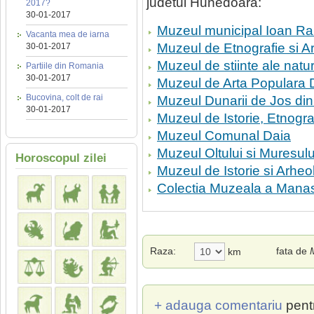
judetul Hunedoara:
2017?
30-01-2017
Muzeul municipal Ioan Ra
Vacanta mea de iarna
Muzeul de Etnografie si A
30-01-2017
Muzeul de stiinte ale natur
Partiile din Romania
30-01-2017
Muzeul de Arta Populara D
Bucovina, colt de rai
Muzeul Dunarii de Jos din
30-01-2017
Muzeul de Istorie, Etnograf
Muzeul Comunal Daia
Muzeul Oltului si Muresul
Horoscopul zilei
Muzeul de Istorie si Arheo
Colectia Muzeala a Manast
Raza:
fata de
km
+ adauga comentariu
pent