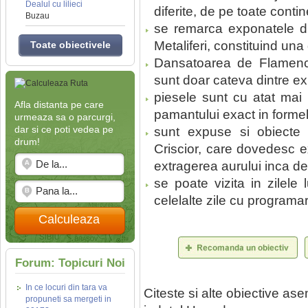
Dealul cu lilieci
diferite, de pe toate contin
Buzau
se remarca exponatele din
Metaliferi, constituind una
Toate obiectivele
Dansatoarea de Flamenco
sunt doar cateva dintre exp
piesele sunt cu atat mai 
Afla distanta pe care
pamantului exact in forme
urmeaza sa o parcurgi,
dar si ce poti vedea pe
sunt expuse si obiecte 
drum!
Criscior, care dovedesc e
extragerea aurului inca d
se poate vizita in zilele 
celelalte zile cu programar
Calculeaza
Forum: Topicuri Noi
In ce locuri din tara va
Citeste si alte obiective a
propuneti sa mergeti in