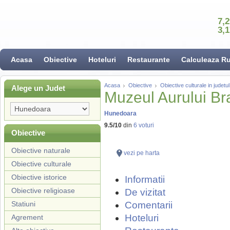
7,
3,
Acasa
Obiective
Hoteluri
Restaurante
Calculeaza R
Acasa
Obiective
Obiective culturale in judet
Alege un Judet
Muzeul Aurului Br
Hunedoara
9.5
/
10
din
6
voturi
Obiective
Obiective naturale
vezi pe harta
Obiective culturale
Obiective istorice
Informatii
Obiective religioase
De vizitat
Statiuni
Comentarii
Hoteluri
Agrement