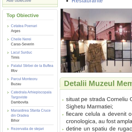
Restaurante
Alte obiective
Top Obiective
Cetatea Poenari
Arges
Cheile Nerei
Caras-Severin
Lacul Surduc
Timis
Palatul Stirbei de la Buftea
Ilfov
Parcul Monteoru
Detalii Muzeul Mem
Buzau
Catedrala Arhiepiscopala
Targoviste
situat pe strada Corneliu C
Dambovita
Sighetu Marmatiei;
Manastirea Sfanta Cruce
fiecare celula a devenit 
din Oradea
cronologica, au fost ampla
Bihor
detine un spatiu de rugac
Rezervatia de stejari