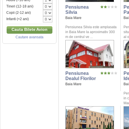
Adulti (>18 ani)
Tineri (12-18 ani)
Pensiunea
Pe
Silvia
Pa
Copii (2-12 ani)
Baia Mare
Bai
Infanti (<2 ani)
Pensiunea Silvia este amplasata
Pen
Cauta Bilete Avion
in Baia Mare la aproximativ 300
sit
m de centrul ve ...
al o
Cautare avansata
Pensiunea
Pe
Dealul Florilor
Id
Baia Mare
Bai
Pen
in 
Mar