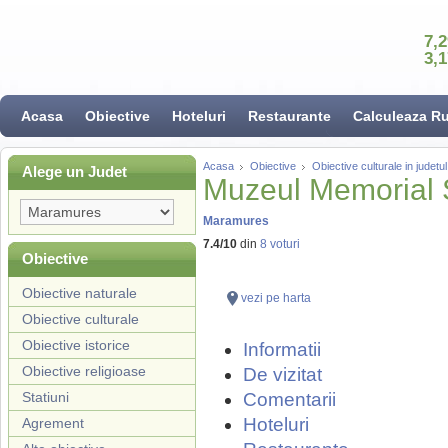
7,
3,
Acasa
Obiective
Hoteluri
Restaurante
Calculeaza R
Acasa
Obiective
Obiective culturale in judet
Alege un Judet
Muzeul Memorial 
Maramures
7.4
/
10
din
8
voturi
Obiective
Obiective naturale
vezi pe harta
Obiective culturale
Obiective istorice
Informatii
Obiective religioase
De vizitat
Statiuni
Comentarii
Hoteluri
Agrement