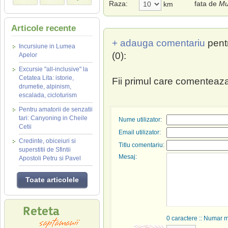
Raza:
fata de
Mu
km
Articole recente
+ adauga comentariu
pent
Incursiune in Lumea
(0):
Apelor
Excursie "all-inclusive" la
Cetatea Lita: istorie,
Fii primul care comenteaza
drumetie, alpinism,
escalada, cicloturism
Pentru amatorii de senzatii
tari: Canyoning in Cheile
Nume utilizator:
Cetii
Email utilizator:
Credinte, obiceiuri si
Titlu comentariu:
superstitii de Sfintii
Mesaj:
Apostoli Petru si Pavel
Toate articolele
0
caractere :: Numar 