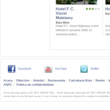
Hotel F. C.
Ho
Viorel
Bai
Mateianu
Baia Mare
Hotel F.C. Viorel Mateianu a fost
Hot
infiintat in ianuarie 2000, in
si 
memoria antren ...
ofe
Facebook
YouTube
Twitter
Acasa
I
Obiective
I
Hoteluri
I
Restaurante
I
Calculeaza Ruta
I
Retete
I
I
ANPC
I
Politica de confidentialitate
Acest site este parte a SC SKY GROUP SRL . Toate drepturile rezervate SC SKY GROUP S
numai daca se da link spre sursa. In caz contrar, ne rezervam dreptul de a apela la institutiile 