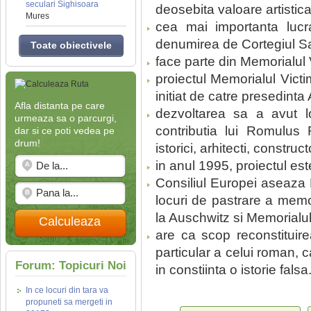
seculari Sighisoara
deosebita valoare artistica
Mures
cea mai importanta lucr
denumirea de Cortegiul Sacr
Toate obiectivele
face parte din Memorialul 
proiectul Memorialul Victi
initiat de catre presedinta
Afla distanta pe care
dezvoltarea sa a avut l
urmeaza sa o parcurgi,
contributia lui Romulus
dar si ce poti vedea pe
drum!
istorici, arhitecti, construct
in anul 1995, proiectul est
Consiliul Europei aseaza M
locuri de pastrare a memor
la Auschwitz si Memorialu
Calculeaza
are ca scop reconstituir
particular a celui roman, 
Forum: Topicuri Noi
in constiinta o istorie falsa
In ce locuri din tara va
propuneti sa mergeti in