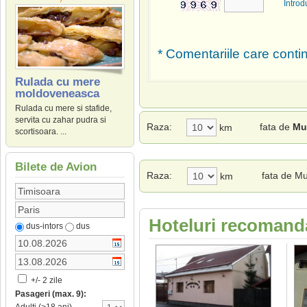
Introd
* Comentariile care contin
Rulada cu mere
moldoveneasca
Rulada cu mere si stafide,
servita cu zahar pudra si
Raza:
fata de
Mu
km
scortisoara. ...
Bilete de Avion
Raza:
fata de M
km
Hoteluri recomand
dus-intors
dus
+/- 2 zile
Pasageri (max. 9):