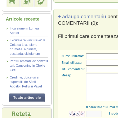
+ adauga comentariu
pent
Articole recente
COMENTARII (0):
Incursiune in Lumea
Apelor
Fii primul care comenteaza
Excursie "all-inclusive" la
Cetatea Lita: istorie,
drumetie, alpinism,
escalada, cicloturism
Nume utilizator:
Pentru amatorii de senzatii
Email utilizator:
tari: Canyoning in Cheile
Titlu comentariu:
Cetii
Mesaj:
Credinte, obiceiuri si
superstitii de Sfintii
Apostoli Petru si Pavel
Toate articolele
0
caractere :: Numar 
Introd