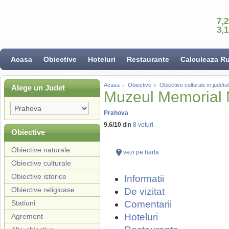
7,
3,
Acasa
Obiective
Hoteluri
Restaurante
Calculeaza R
Acasa
Obiective
Obiective culturale in judet
Alege un Judet
Muzeul Memorial 
Prahova
9.6
/
10
din
8
voturi
Obiective
Obiective naturale
vezi pe harta
Obiective culturale
Obiective istorice
Informatii
Obiective religioase
De vizitat
Statiuni
Comentarii
Hoteluri
Agrement