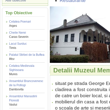
Restaurante
Alte obiective
Top Obiective
Cetatea Poenari
Arges
Cheile Nerei
Caras-Severin
Lacul Surduc
Timis
Palatul Stirbei de la Buftea
Ilfov
Cetatea Medievala
Detalii Muzeul Mem
Sighisoara
Mures
Ansamblul Brancovenesc
situat pe strada George En
de la Potlogi
cladirea a fost construita 
Dambovita
de catre un boier local, s
Ansamblul Manastirii
Floresti
mobilierul din casa a fost
Vaslui
o scoala de arte si meserii