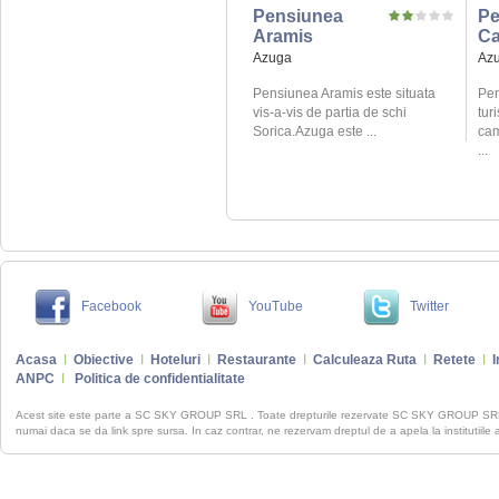
Pensiunea
Pe
Aramis
Ca
Azuga
Az
Pensiunea Aramis este situata
Pen
vis-a-vis de partia de schi
turi
Sorica.Azuga este ...
cam
...
Facebook
YouTube
Twitter
Acasa
I
Obiective
I
Hoteluri
I
Restaurante
I
Calculeaza Ruta
I
Retete
I
I
ANPC
I
Politica de confidentialitate
Acest site este parte a SC SKY GROUP SRL . Toate drepturile rezervate SC SKY GROUP S
numai daca se da link spre sursa. In caz contrar, ne rezervam dreptul de a apela la institutiile 