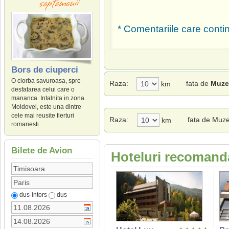
* Comentariile care contin
Bors de ciuperci
O ciorba savuroasa, spre
Raza:
fata de
Muze
km
desfatarea celui care o
mananca. Intalnita in zona
Moldovei, este una dintre
cele mai reusite fierturi
Raza:
fata de Muze
km
romanesti. ...
Bilete de Avion
Hoteluri recomanda
dus-intors
dus