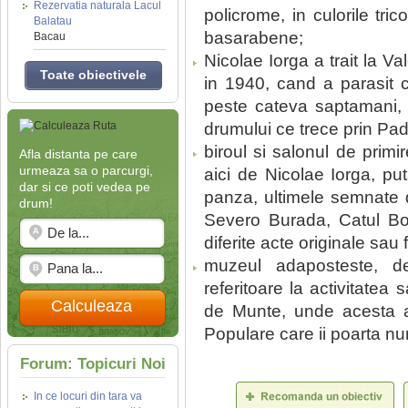
Rezervatia naturala Lacul
policrome, in culorile tri
Balatau
basarabene;
Bacau
Nicolae Iorga a trait la V
Toate obiectivele
in 1940, cand a parasit c
peste cateva saptamani, 
drumului ce trece prin Pad
biroul si salonul de primi
Afla distanta pe care
urmeaza sa o parcurgi,
aici de Nicolae Iorga, put
dar si ce poti vedea pe
panza, ultimele semnate d
drum!
Severo Burada, Catul Bog
diferite acte originale sau 
muzeul adaposteste, d
referitoare la activitatea 
Calculeaza
de Munte, unde acesta a in
Populare care ii poarta n
Forum: Topicuri Noi
In ce locuri din tara va