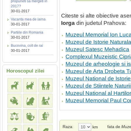
propuneti sa mergeti in
2017?
30-01-2017
Citeste si alte obiective a
Vacanta mea de iarna
Iorga
din judetul Prahova:
30-01-2017
Partiile din Romania
Muzeul Memorial Ion Luca
30-01-2017
Muzeul de Istorie Naturala
Bucovina, colt de rai
Muzeul Satesc Mehadica
30-01-2017
Complexul Muzeistic Cip
Muzeul de arheologie si i
Horoscopul zilei
Muzeul de Arta Drobeta T
Muzeul National de Istori
Muzeul de Stiintele Naturii
Muzeul National al Hartilor
Muzeul Memorial Paul Co
Raza:
fata de
Muze
km