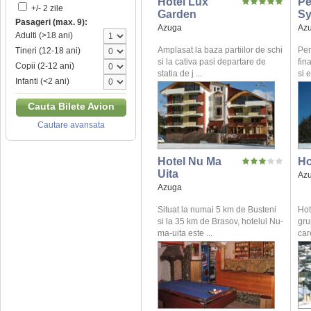
Hotel Lux
Pe
+/- 2 zile
Garden
Sy
Pasageri (max. 9):
Azuga
Az
Adulti (>18 ani)
Amplasat la baza partiilor de schi
Pen
Tineri (12-18 ani)
si la cativa pasi departare de
fin
Copii (2-12 ani)
statia de j ...
si 
Infanti (<2 ani)
Cauta Bilete Avion
Cautare avansata
Hotel Nu Ma
Ho
Uita
Az
Azuga
Situat la numai 5 km de Busteni
Hot
si la 35 km de Brasov, hotelul Nu-
gru
ma-uita este ...
care