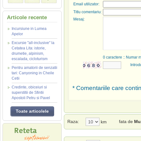
Email utilizator:
Titlu comentariu:
Articole recente
Mesaj:
Incursiune in Lumea
Apelor
Excursie "all-inclusive" la
Cetatea Lita: istorie,
drumetie, alpinism,
0
caractere :: Numar 
escalada, cicloturism
Introd
Pentru amatorii de senzatii
tari: Canyoning in Cheile
Cetii
* Comentariile care contin
Credinte, obiceiuri si
superstitii de Sfintii
Apostoli Petru si Pavel
Toate articolele
Raza:
fata de
Muz
km