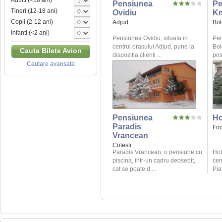
Adulti (>18 ani)
Pensiunea
Pe
Tineri (12-18 ani)
Ovidiu
K
Copii (2-12 ani)
Adjud
Bol
Infanti (<2 ani)
Pensiunea Ovidiu, situata in
Pen
centrul orasului Adjud, pune la
Bol
Cauta Bilete Avion
dispozitia clienti ...
posi
Cautare avansata
Pensiunea
Ho
Paradis
Foc
Vrancean
Cotesti
Paradis Vrancean, o pensiune cu
Hot
piscina, intr-un cadru deosebit,
cen
cat se poate d ...
Piat