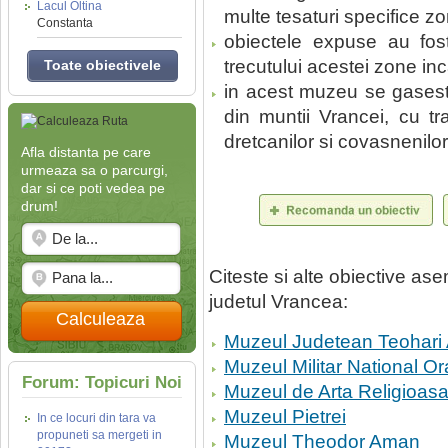
Lacul Oltina
multe tesaturi specifice zo
Constanta
obiectele expuse au fost
trecutului acestei zone inc
Toate obiectivele
in acest muzeu se gasest
din muntii Vrancei, cu t
dretcanilor si covasnenilor
Afla distanta pe care
urmeaza sa o parcurgi,
dar si ce poti vedea pe
drum!
Citeste si alte obiective a
judetul Vrancea:
Calculeaza
Muzeul Judetean Teohari
Muzeul Militar National O
Forum: Topicuri Noi
Muzeul de Arta Religioasa
Muzeul Pietrei
In ce locuri din tara va
propuneti sa mergeti in
Muzeul Theodor Aman