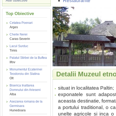
Restaurante
Alte obiective
Top Obiective
Cetatea Poenari
Arges
Cheile Nerei
Caras-Severin
Lacul Surduc
Timis
Palatul Stirbei de la Buftea
Ilfov
Monumentul Ecaterinei
Detalii Muzeul etno
Teodoroiu din Slatina
Olt
Biserica Inaltarea
situat in localitatea Paltin;
Domnului din Arieseni
exponatele sunt adapost
Alba
aceasta destinatie, format
Asezarea romana de la
Germisara
a portului traditional, o 
Hunedoara
unelte agricole si inca o