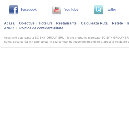
Facebook
YouTube
Twitter
Acasa
I
Obiective
I
Hoteluri
I
Restaurante
I
Calculeaza Ruta
I
Retete
I
I
ANPC
I
Politica de confidentialitate
Acest site este parte a SC SKY GROUP SRL . Toate drepturile rezervate SC SKY GROUP S
numai daca se da link spre sursa. In caz contrar, ne rezervam dreptul de a apela la institutiile 