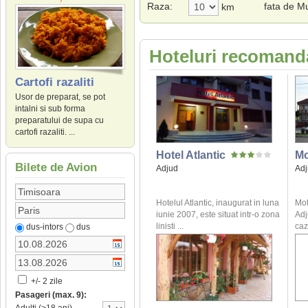
Raza:
fata de Mu
km
Hoteluri recomanda
Cartofi razaliti
Usor de preparat, se pot
intalni si sub forma
preparatului de supa cu
cartofi razaliti. ...
Hotel Atlantic
Mo
Bilete de Avion
Adjud
Ad
Hotelul Atlantic, inaugurat in luna
Mot
iunie 2007, este situat intr-o zona
Adj
linisti ...
caz
dus-intors
dus
+/- 2 zile
Pasageri (max. 9):