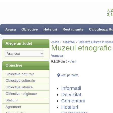
7,
3,
Acasa
Obiective
Hoteluri
Restaurante
Calculeaza R
Acasa
Obiective
Obiective culturale in judet
Alege un Judet
Muzeul etnografic 
Vrancea
9.8
/
10
din
5
voturi
Obiective
Obiective naturale
vezi pe harta
Obiective culturale
Obiective istorice
Informatii
Obiective religioase
De vizitat
Statiuni
Comentarii
Hoteluri
Agrement