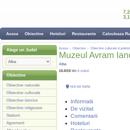
7,
3,
Acasa
Obiective
Hoteluri
Restaurante
Calculeaza R
Acasa
Obiective
Obiective culturale in judetul
Alege un Judet
Muzeul Avram Ian
Alba
10.0
/
10
din
6
voturi
Obiective
Obiective naturale
vezi pe harta
Obiective culturale
Obiective istorice
Informatii
Obiective religioase
De vizitat
Statiuni
Comentarii
Hoteluri
Agrement