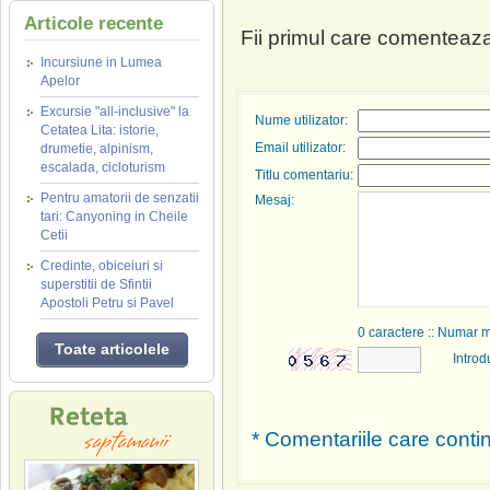
Articole recente
Fii primul care comenteaza
Incursiune in Lumea
Apelor
Excursie "all-inclusive" la
Nume utilizator:
Cetatea Lita: istorie,
Email utilizator:
drumetie, alpinism,
escalada, cicloturism
Titlu comentariu:
Pentru amatorii de senzatii
Mesaj:
tari: Canyoning in Cheile
Cetii
Credinte, obiceiuri si
superstitii de Sfintii
Apostoli Petru si Pavel
0
caractere :: Numar 
Toate articolele
Introd
* Comentariile care contin