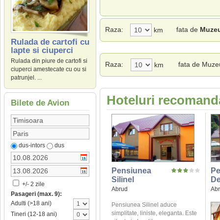
Raza:
fata de
Muzeu
km
Rulada de cartofi cu
lapte si ciuperci
Rulada din piure de cartofi si
Raza:
fata de Muze
km
ciuperci amestecate cu ou si
patrunjel. ...
Hoteluri recomanda
Bilete de Avion
dus-intors
dus
Pensiunea
Pe
Silinel
De
+/- 2 zile
Abrud
Ab
Pasageri (max. 9):
Adulti (>18 ani)
Pensiunea Silinel aduce
simplitate, liniste, eleganta. Este
Tineri (12-18 ani)