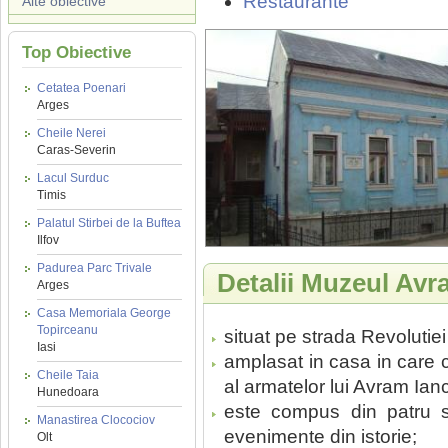
Restaurante
Alte obiective
Top Obiective
Cetatea Poenari
Arges
Cheile Nerei
Caras-Severin
Lacul Surduc
Timis
Palatul Stirbei de la Buftea
Ilfov
Padurea Parc Trivale
Detalii Muzeul Av
Arges
Casa Memoriala George
Topirceanu
situat pe strada Revolutie
Iasi
amplasat in casa in care 
Cheile Taia
al armatelor lui Avram Ian
Hunedoara
este compus din patru s
Manastirea Clocociov
evenimente din istorie;
Olt