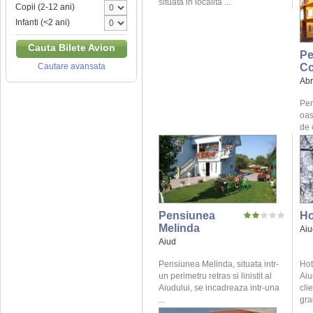
situata in localita ...
Copii (2-12 ani)
Infanti (<2 ani)
Cauta Bilete Avion
Pe
Co
Cautare avansata
Ab
Pen
oas
de 
Pensiunea
Ho
Melinda
Aiu
Aiud
Pensiunea Melinda, situata intr-
Hot
un perimetru retras si linistit al
Aiu
Aiudului, se incadreaza intr-una
cli
...
gra