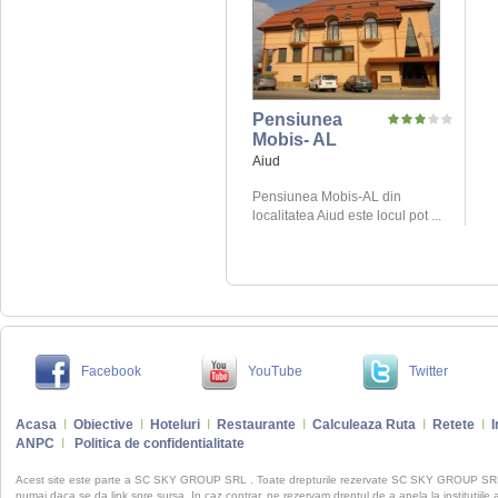
Pensiunea
Mobis- AL
Aiud
Pensiunea Mobis-AL din
localitatea Aiud este locul pot ...
Facebook
YouTube
Twitter
Acasa
I
Obiective
I
Hoteluri
I
Restaurante
I
Calculeaza Ruta
I
Retete
I
I
ANPC
I
Politica de confidentialitate
Acest site este parte a SC SKY GROUP SRL . Toate drepturile rezervate SC SKY GROUP S
numai daca se da link spre sursa. In caz contrar, ne rezervam dreptul de a apela la institutiile 