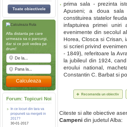
prima sala - prezinta is
Toate obiectivele
Apuseni; a doua sala -
constituirea statelor feud
infaptuirea primei uniri
evenimente din secolul al
Afla distanta pe care
urmeaza sa o parcurgi,
Horea, Closca si Crisan, i
dar si ce poti vedea pe
si scrieri privind evenime
drum!
- 1849), referitoare la Av
la jubileul din 1924, can
eroului national, macheta
Constantin C. Barbat si poa
Calculeaza
Forum: Topicuri Noi
In ce locuri din tara va
Citeste si alte obiective a
propuneti sa mergeti in
2017?
Campeni
din judetul Alba:
30-01-2017