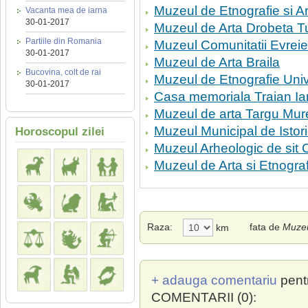
Muzeul de Etnografie si 
Vacanta mea de iarna
30-01-2017
Muzeul de Arta Drobeta T
Partiile din Romania
Muzeul Comunitatii Evreie
30-01-2017
Muzeul de Arta Braila
Bucovina, colt de rai
Muzeul de Etnografie Uni
30-01-2017
Casa memoriala Traian Ia
Muzeul de arta Targu Mur
Muzeul Municipal de Istor
Horoscopul zilei
Muzeul Arheologic de sit 
Muzeul de Arta si Etnogr
Raza:
fata de
Muzeu
km
+ adauga comentariu
pent
COMENTARII (0):