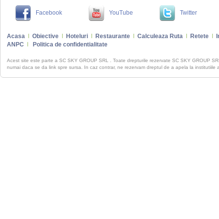
Facebook
YouTube
Twitter
Acasa
I
Obiective
I
Hoteluri
I
Restaurante
I
Calculeaza Ruta
I
Retete
I
I
ANPC
I
Politica de confidentialitate
Acest site este parte a SC SKY GROUP SRL . Toate drepturile rezervate SC SKY GROUP S
numai daca se da link spre sursa. In caz contrar, ne rezervam dreptul de a apela la institutiile 