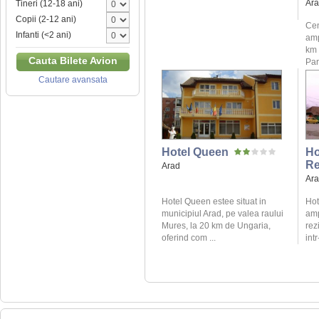
Ar
Tineri (12-18 ani)
Copii (2-12 ani)
Cen
Infanti (<2 ani)
amp
km 
Cauta Bilete Avion
Parc
Cautare avansata
Hotel Queen
Ho
Re
Arad
Ar
Hotel Queen estee situat in
Hot
municipiul Arad, pe valea raului
amp
Mures, la 20 km de Ungaria,
rez
oferind com ...
intr