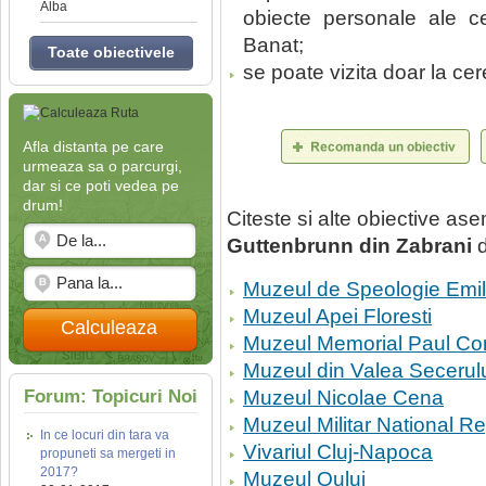
Alba
obiecte personale ale c
Banat;
Toate obiectivele
se poate vizita doar la cer
Afla distanta pe care
urmeaza sa o parcurgi,
dar si ce poti vedea pe
drum!
Citeste si alte obiective a
Guttenbrunn din Zabrani
d
Muzeul de Speologie Emil
Muzeul Apei Floresti
Calculeaza
Muzeul Memorial Paul Co
Muzeul din Valea Secerul
Forum: Topicuri Noi
Muzeul Nicolae Cena
Muzeul Militar National Re
In ce locuri din tara va
Vivariul Cluj-Napoca
propuneti sa mergeti in
2017?
Muzeul Oului