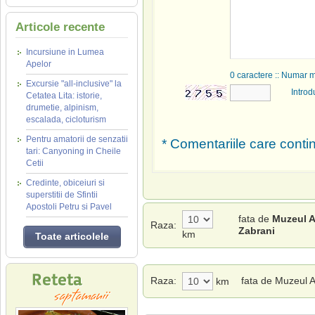
Articole recente
Incursiune in Lumea
Apelor
0
caractere :: Numar 
Excursie "all-inclusive" la
Introd
Cetatea Lita: istorie,
drumetie, alpinism,
escalada, cicloturism
Pentru amatorii de senzatii
* Comentariile care contin
tari: Canyoning in Cheile
Cetii
Credinte, obiceiuri si
superstitii de Sfintii
Apostoli Petru si Pavel
fata de
Muzeul A
Raza:
Zabrani
km
Toate articolele
Raza:
fata de Muzeul 
km