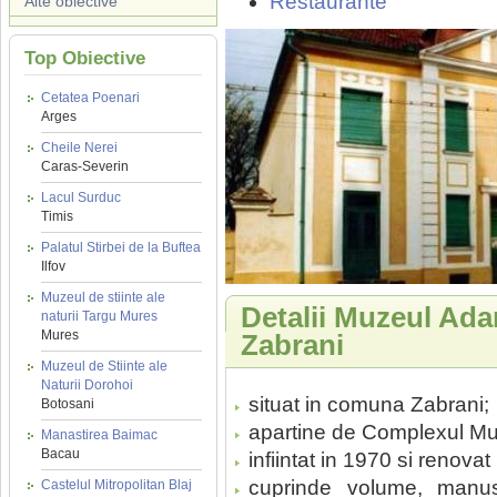
Restaurante
Alte obiective
Top Obiective
Cetatea Poenari
Arges
Cheile Nerei
Caras-Severin
Lacul Surduc
Timis
Palatul Stirbei de la Buftea
Ilfov
Muzeul de stiinte ale
Detalii Muzeul Ad
naturii Targu Mures
Mures
Zabrani
Muzeul de Stiinte ale
Naturii Dorohoi
situat in comuna Zabrani;
Botosani
apartine de Complexul Mu
Manastirea Baimac
Bacau
infiintat in 1970 si renovat
cuprinde volume, manusc
Castelul Mitropolitan Blaj