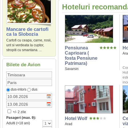
Hoteluri recomanda
Mancare de cartofi
ca la Slobozia
Cartofi cu ceapa, carne, rosii,
unt si verdeata la cuptor,
Pensiunea
Ho
stropiti cu smantana. ...
Caprioara (
Ar
fosta Pensiune
Patrimara)
Bilete de Avion
Com
Savarsin
Hot
est
inc
dus-intors
dus
+/- 2 zile
Pasageri (max. 9):
Hotel Wolf
Ce
vi
Adulti (>18 ani)
Arad