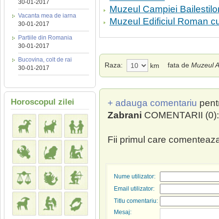
30-01-2017
Muzeul Campiei Bailestilo
Vacanta mea de iarna
Muzeul Edificiul Roman c
30-01-2017
Partiile din Romania
30-01-2017
Bucovina, colt de rai
Raza:
fata de
Muzeul A
km
30-01-2017
Horoscopul zilei
+ adauga comentariu
pent
Zabrani
COMENTARII (0):
Fii primul care comenteaza
Nume utilizator:
Email utilizator:
Titlu comentariu:
Mesaj: