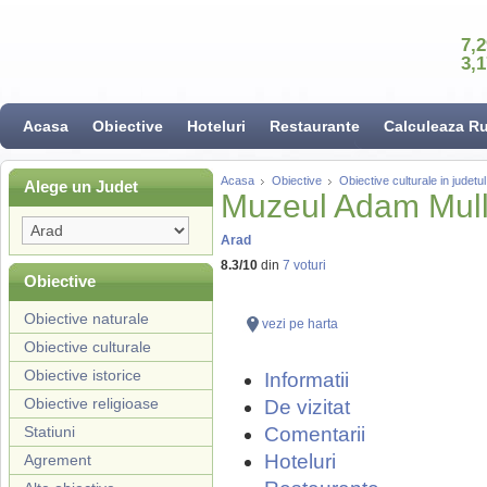
7,
3,
Acasa
Obiective
Hoteluri
Restaurante
Calculeaza R
Acasa
Obiective
Obiective culturale in judetu
Alege un Judet
Muzeul Adam Mull
Arad
8.3
/
10
din
7
voturi
Obiective
Obiective naturale
vezi pe harta
Obiective culturale
Obiective istorice
Informatii
Obiective religioase
De vizitat
Statiuni
Comentarii
Hoteluri
Agrement