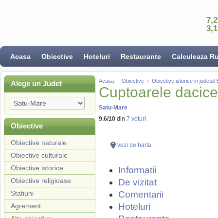
7,
3,
Acasa
Obiective
Hoteluri
Restaurante
Calculeaza R
Acasa
Obiective
Obiective istorice in judetu
Alege un Judet
Cuptoarele dacice
Satu-Mare
9.6
/
10
din
7
voturi
Obiective
Obiective naturale
vezi pe harta
Obiective culturale
Obiective istorice
Informatii
Obiective religioase
De vizitat
Statiuni
Comentarii
Hoteluri
Agrement