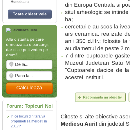
Hunedoara
din Europa Centrala si poa
situl arheologic se intind
Toate obiectivele
ha;
cercetarile au scos la ive
ars ceramica, realizate de
Afla distanta pe care
anii 350 d.Hr.; folosite l
urmeaza sa o parcurgi,
au diametrul de peste 2 m 
dar si ce poti vedea pe
drum!
7 dintre cuptoarele gasit
Muzeul Judetean Satu Ma
"Cuptoarele dacice de la 
acestei institutii.
Calculeaza
Forum: Topicuri Noi
Citeste si alte obiective a
In ce locuri din tara va
propuneti sa mergeti in
Mediesu Aurit
din judetul 
2017?