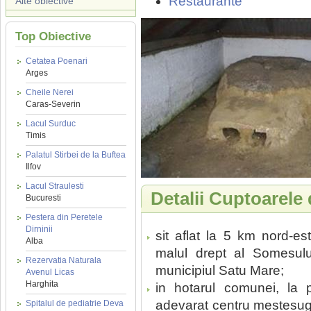
Restaurante
Alte obiective
Top Obiective
Cetatea Poenari
Arges
Cheile Nerei
Caras-Severin
Lacul Surduc
Timis
Palatul Stirbei de la Buftea
Ilfov
Lacul Straulesti
Detalii Cuptoarele 
Bucuresti
Pestera din Peretele
Dirninii
sit aflat la 5 km nord-e
Alba
malul drept al Somesul
Rezervatia Naturala
municipiul Satu Mare;
Avenul Licas
Harghita
in hotarul comunei, la 
adevarat centru mestesuga
Spitalul de pediatrie Deva