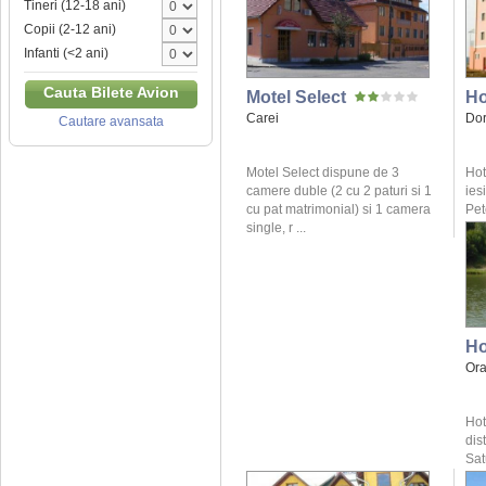
Tineri (12-18 ani)
Copii (2-12 ani)
Infanti (<2 ani)
Cauta Bilete Avion
Motel Select
Ho
Carei
Dor
Cautare avansata
Motel Select dispune de 3
Hot
camere duble (2 cu 2 paturi si 1
ies
cu pat matrimonial) si 1 camera
Pet
single, r ...
Ho
Or
Hot
dis
Sat