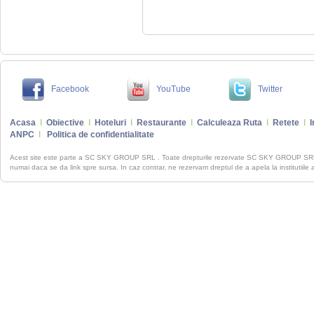
Facebook
YouTube
Twitter
Acasa
I
Obiective
I
Hoteluri
I
Restaurante
I
Calculeaza Ruta
I
Retete
I
I
ANPC
I
Politica de confidentialitate
Acest site este parte a SC SKY GROUP SRL . Toate drepturile rezervate SC SKY GROUP S
numai daca se da link spre sursa. In caz contrar, ne rezervam dreptul de a apela la institutiile 