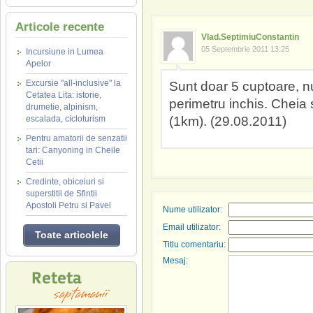
Articole recente
Vlad.SeptimiuConstantin
05 Septembrie 2011 13:25
Incursiune in Lumea
Apelor
Excursie "all-inclusive" la
Sunt doar 5 cuptoare, nu
Cetatea Lita: istorie,
perimetru inchis. Cheia 
drumetie, alpinism,
escalada, cicloturism
(1km). (29.08.2011)
Pentru amatorii de senzatii
tari: Canyoning in Cheile
Cetii
Credinte, obiceiuri si
superstitii de Sfintii
Apostoli Petru si Pavel
Nume utilizator:
Email utilizator:
Toate articolele
Titlu comentariu:
Mesaj: