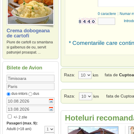
0
caractere :: Numar 
Introd
Crema dobogeana
de cartofi
* Comentariile care contin
Piure de cartofi cu smantana
si galbenus de ou, servit
patrunjel proaspat. ...
Bilete de Avion
Raza:
fata de
Cuptoar
km
dus-intors
dus
Raza:
fata de Cuptoa
km
Hoteluri recomanda
+/- 2 zile
Pasageri (max. 9):
Adulti (>18 ani)