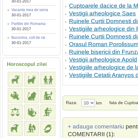
30-01-2017
Cuptoarele dacice de la M
Vacanta mea de iarna
Vestigii arheologice Saes
30-01-2017
Ruinele Curtii Domnesti d
Partiile din Romania
Vestigiile arheologice din P
30-01-2017
Ruinele Curtii Domnesti d
Bucovina, colt de rai
30-01-2017
Orasul Roman Porolissu
Ruinele bisericii din Frun
Vestigii arheologice Apold
Horoscopul zilei
Vestigiile arheologice de 
Vestigiile Cetatii Aranyos
Raza:
fata de
Cuptoa
km
+ adauga comentariu
pent
COMENTARII (1):