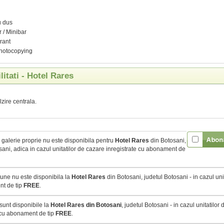
n
u dus
r / Minibar
rant
Photocopying
ilitati - Hotel Rares
lzire centrala.
galerie proprie nu este disponibila pentru
Hotel Rares
din Botosani,
sani, adica in cazul unitatilor de cazare inregistrate cu abonament de
une nu este disponibila la
Hotel Rares
din Botosani, judetul Botosani - in cazul unit
t de tip
FREE
.
sunt disponibile la
Hotel Rares din Botosani
, judetul Botosani - in cazul unitatilor
 cu abonament de tip
FREE
.