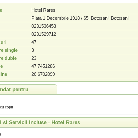
e
Hotel Rares
Piata 1 Decembrie 1918 / 65
,
Botosani
,
Botosani
0231536453
0231529712
uri
47
e single
3
e duble
23
ne
47.7451286
ine
26.6702099
dat pentru
 cu copii
ti si Servicii Incluse - Hotel Rares
e