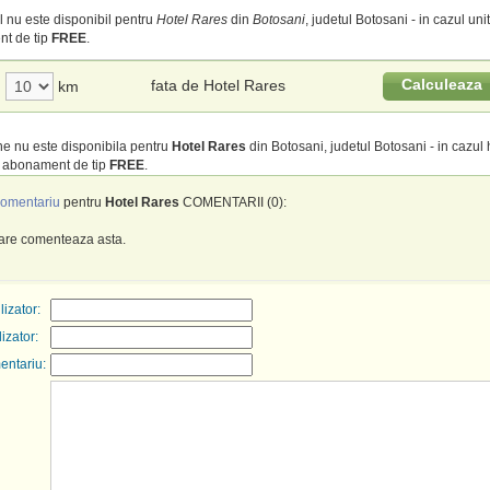
 nu este disponibil pentru
Hotel Rares
din
Botosani
, judetul Botosani - in cazul unit
t de tip
FREE
.
Calculeaza
fata de Hotel Rares
km
e nu este disponibila pentru
Hotel Rares
din Botosani, judetul Botosani - in cazul h
u abonament de tip
FREE
.
omentariu
pentru
Hotel Rares
COMENTARII (0):
care comenteaza asta.
izator:
lizator:
entariu: