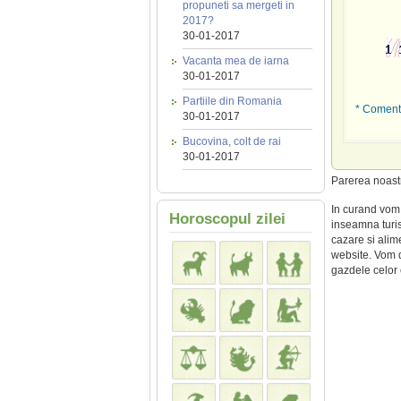
propuneti sa mergeti in
2017?
30-01-2017
Vacanta mea de iarna
30-01-2017
Partiile din Romania
* Comenta
30-01-2017
Bucovina, colt de rai
30-01-2017
Parerea noas
In curand vom 
Horoscopul zilei
inseamna turis
cazare si alim
website. Vom de
gazdele celor c