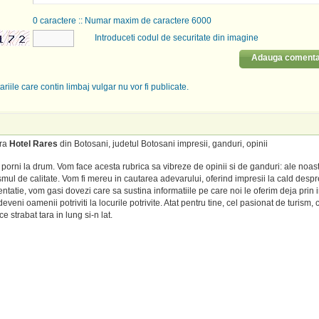
0
caractere :: Numar maxim de caractere 6000
Introduceti codul de securitate din imagine
Adauga comenta
riile care contin limbaj vulgar nu vor fi publicate.
tra
Hotel Rares
din Botosani, judetul Botosani impresii, ganduri, opinii
porni la drum. Vom face acesta rubrica sa vibreze de opinii si de ganduri: ale noas
mul de calitate. Vom fi mereu in cautarea adevarului, oferind impresii la cald despre
entatie, vom gasi dovezi care sa sustina informatiile pe care noi le oferim deja prin 
veni oamenii potriviti la locurile potrivite. Atat pentru tine, cel pasionat de turism, c
e strabat tara in lung si-n lat.