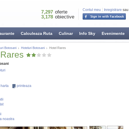
Contul meu
Inregistrare
sau
7,297
oferte
3,178
obiective
aurante
Calculeaza Ruta
Culinar
Info Sky
Evenimente
uri Botosani
Hoteluri Botosani
Hotel Rares
 Rares
osani
turi
 harta
printeaza
tii
tat
i
a noastra