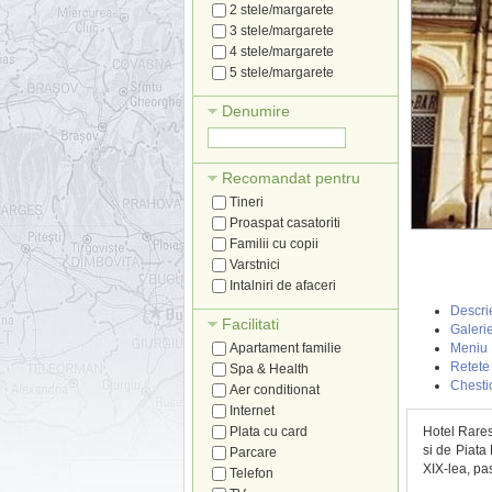
2 stele/margarete
3 stele/margarete
4 stele/margarete
5 stele/margarete
Denumire
Recomandat pentru
Tineri
Proaspat casatoriti
Familii cu copii
Varstnici
Intalniri de afaceri
Descri
Facilitati
Galerie
Apartament familie
Meniu
Retete
Spa & Health
Chesti
Aer conditionat
Internet
Plata cu card
Hotel Rares
si de Piata
Parcare
XIX-lea, pas
Telefon