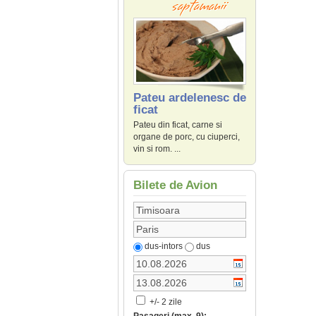
Pateu ardelenesc de
ficat
Pateu din ficat, carne si
organe de porc, cu ciuperci,
vin si rom. ...
Bilete de Avion
dus-intors
dus
+/- 2 zile