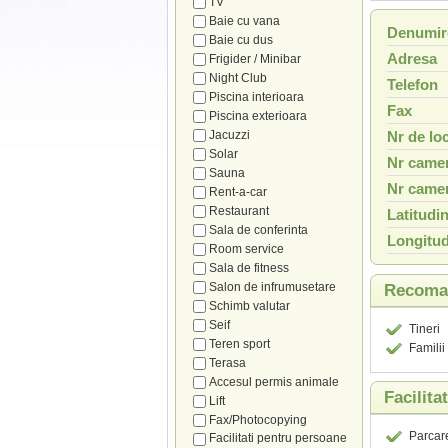
TV
Baie cu vana
Denumir
Baie cu dus
Adresa
Frigider / Minibar
Night Club
Telefon
Piscina interioara
Fax
Piscina exterioara
Jacuzzi
Nr de loc
Solar
Nr camer
Sauna
Nr camer
Rent-a-car
Restaurant
Latitudi
Sala de conferinta
Longitud
Room service
Sala de fitness
Salon de infrumusetare
Recoman
Schimb valutar
Seif
Tineri
Teren sport
Familii
Terasa
Accesul permis animale
Facilita
Lift
Fax/Photocopying
Parcar
Facilitati pentru persoane