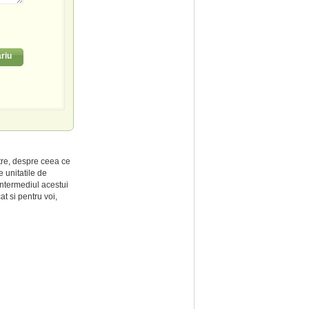
riu
tre, despre ceea ce
 unitatile de
intermediul acestui
at si pentru voi,