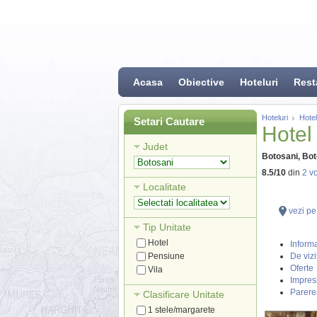
Acasa
Obiective
Hoteluri
Rest
Hoteluri
Hotel
Setari Cautare
Hotel
Judet
Botosani, Bot
8.5
/
10
din
2
vo
Localitate
vezi pe
Tip Unitate
Hotel
Informa
Pensiune
De vizi
Oferte
Vila
Impresi
Parere
Clasificare Unitate
1 stele/margarete