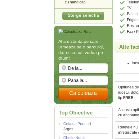
cu handicap
Telefo
TV
Baie c
Sterge selectia
Frigide
Restau
Fax / 
Afla distanta pe care
Alte fac
urmeaza sa o parcurgi,
dar si ce poti vedea pe
drum!
inca
Optiunea de 
Calculeaza
judetul Boto
tip
FREE
.
Aceasta opti
Top Obiective
cu abonamen
Cetatea Poenari
Retetele nu 
Arges
inregistrate
Cheile Nerei