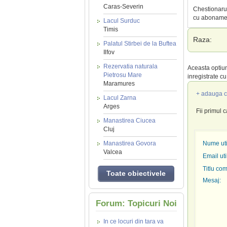
Caras-Severin
Chestionarul
cu abonamen
Lacul Surduc
Timis
Raza:
Palatul Stirbei de la Buftea
Ilfov
Rezervatia naturala
Aceasta optiun
Pietrosu Mare
inregistrate c
Maramures
+ adauga c
Lacul Zarna
Arges
Fii primul 
Manastirea Ciucea
Cluj
Manastirea Govora
Nume util
Valcea
Email uti
Titlu com
Toate obiectivele
Mesaj:
Forum: Topicuri Noi
In ce locuri din tara va