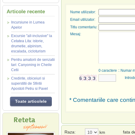
Articole recente
Nume utilizator:
Email utilizator:
Incursiune in Lumea
Titlu comentariu:
Apelor
Mesaj:
Excursie "all-inclusive" la
Cetatea Lita: istorie,
drumetie, alpinism,
escalada, cicloturism
Pentru amatorii de senzatii
tari: Canyoning in Cheile
Cetii
0
caractere :: Numar 
Introd
Credinte, obiceiuri si
superstitii de Sfintii
Apostoli Petru si Pavel
* Comentariile care contin
Toate articolele
Raza:
fata 
km