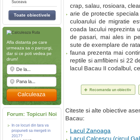
Suceava
crap, salau, rosioara, clea
arie de protectie speciala
Toate obiectivele
culoarului de migratie est
coada lacului reprezinta 
de pasari, mai ales in pe
Afla distanta pe care
sute de exemplare de rata 
urmeaza sa o parcurgi,
fauna prezenta mai conti
dar si ce poti vedea pe
drum!
reptile si amfibieni si 22 
lacul Bacau II codalbul, 
Calculeaza
Citeste si alte obiective a
Forum: Topicuri Noi
Bacau:
In ce locuri din tara va
Lacul Zanoaga
propuneti sa mergeti in
2017?
Lacul Calcescu (circul Ga