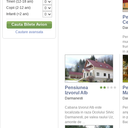
Tineri (12-18 ani)
Copii (2-12 ani)
Infanti (<2 ani)
Pe
Ce
Cauta Bilete Avion
Dar
Cautare avansata
Pen
mun
fru
in 
Pensiunea
Pe
Izvorul Alb
Ma
Darmanesti
Dar
Cabana Izvorul Alb este
Pen
localizata in raza Ocolului Silvic
amp
Darmanesti, pe valea raului Uz,
in 
amonte de ...
Bac