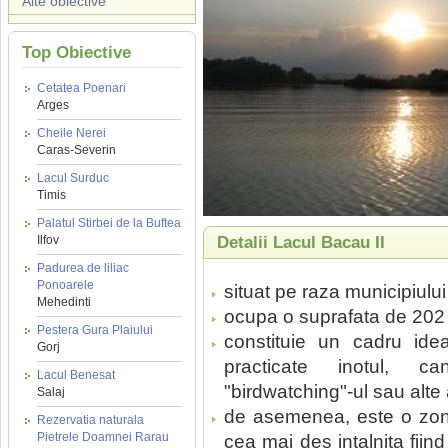
Alte obiective
Top Obiective
Cetatea Poenari
Arges
Cheile Nerei
Caras-Severin
Lacul Surduc
Timis
Palatul Stirbei de la Buftea
Ilfov
Detalii Lacul Bacau II
Padurea de liliac
Ponoarele
situat pe raza municipiulu
Mehedinti
ocupa o suprafata de 202 
Pestera Gura Plaiului
constituie un cadru idea
Gorj
practicate inotul, can
Lacul Benesat
"birdwatching"-ul sau alte ac
Salaj
de asemenea, este o zona 
Rezervatia naturala
Pietrele Doamnei Rarau
cea mai des intalnita fiin