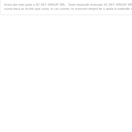
Acest site este parte a SC SKY GROUP SRL . Toate drepturile rezervate SC SKY GROUP S
numai daca se da link spre sursa. In caz contrar, ne rezervam dreptul de a apela la institutiile 