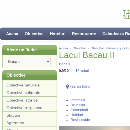
7,
3,
Acasa
Obiective
Hoteluri
Restaurante
Calculeaza R
Acasa
Obiective
Obiective naturale in judetu
Alege un Judet
Lacul Bacau II
Bacau
9.9
/
10
din
16
voturi
Obiective
Obiective naturale
vezi pe harta
Obiective culturale
Obiective istorice
Informatii
De vizitat
Obiective religioase
Comentarii
Statiuni
Hoteluri
Restaurante
Agrement