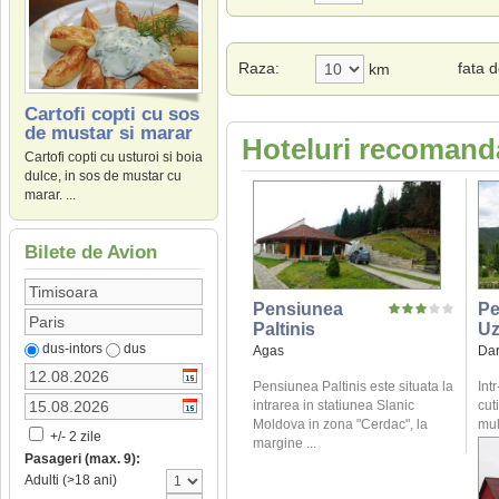
Raza:
fata 
km
Cartofi copti cu sos
de mustar si marar
Hoteluri recomanda
Cartofi copti cu usturoi si boia
dulce, in sos de mustar cu
marar. ...
Bilete de Avion
Pensiunea
Pe
Paltinis
U
dus-intors
dus
Agas
Dar
Pensiunea Paltinis este situata la
Intr
intrarea in statiunea Slanic
cuti
Moldova in zona "Cerdac", la
mul
+/- 2 zile
margine ...
Pasageri (max. 9):
Adulti (>18 ani)