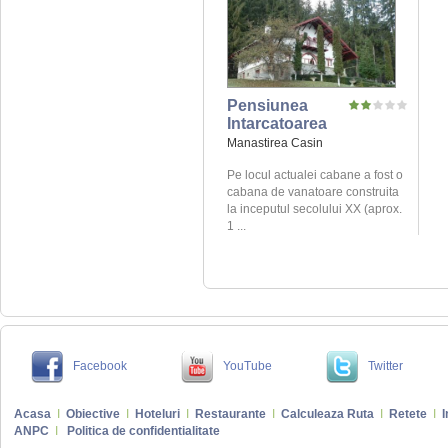
Pensiunea
Intarcatoarea
Manastirea Casin
Pe locul actualei cabane a fost o
cabana de vanatoare construita
la inceputul secolului XX (aprox.
1 ...
Facebook
YouTube
Twitter
Acasa
I
Obiective
I
Hoteluri
I
Restaurante
I
Calculeaza Ruta
I
Retete
I
I
ANPC
I
Politica de confidentialitate