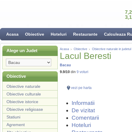
7,
3,
Acasa
Obiective
Hoteluri
Restaurante
Calculeaza R
Acasa
Obiective
Obiective naturale in judetu
Alege un Judet
Lacul Beresti
Bacau
9.9
/
10
din
9
voturi
Obiective
Obiective naturale
vezi pe harta
Obiective culturale
Obiective istorice
Informatii
Obiective religioase
De vizitat
Statiuni
Comentarii
Hoteluri
Agrement