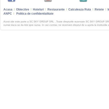
Acasa
I
Obiective
I
Hoteluri
I
Restaurante
I
Calculeaza Ruta
I
Retete
I
I
ANPC
I
Politica de confidentialitate
Acest site este parte a SC SKY GROUP SRL . Toate drepturile rezervate SC SKY GROUP S
numai daca se da link spre sursa. In caz contrar, ne rezervam dreptul de a apela la institutiile 