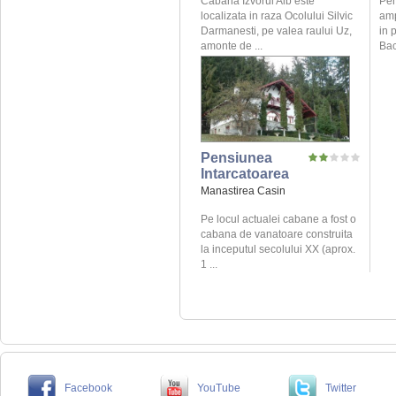
Cabana Izvorul Alb este
Pen
localizata in raza Ocolului Silvic
amp
Darmanesti, pe valea raului Uz,
in 
amonte de ...
Bac
Pensiunea
Intarcatoarea
Manastirea Casin
Pe locul actualei cabane a fost o
cabana de vanatoare construita
la inceputul secolului XX (aprox.
1 ...
Facebook
YouTube
Twitter