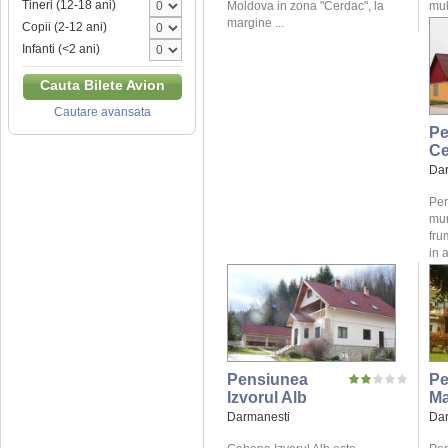
Tineri (12-18 ani)
Moldova in zona "Cerdac", la
mul
margine ...
Copii (2-12 ani)
Infanti (<2 ani)
Cauta Bilete Avion
Cautare avansata
Pe
Ce
Dar
Pen
mun
fru
in 
Pensiunea
Pe
Izvorul Alb
Ma
Darmanesti
Dar