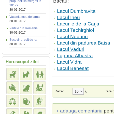
Bacau:
propuneti sa mergeti in
2017?
30-01-2017
Lacul Dumbravita
Lacul Ineu
Vacanta mea de iarna
30-01-2017
Lacurile de la Carja
Partiile din Romania
Lacul Techirghiol
30-01-2017
Lacul Nebunu
Bucovina, colt de rai
Lacul din padurea Baisa
30-01-2017
Lacul Vaduri
Laguna Albastra
Horoscopul zilei
Lacul Vidra
Lacul Benesat
Raza:
fata
km
+ adauga comentariu
pent