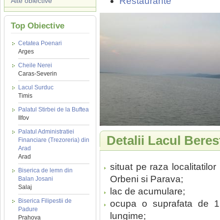
Restaurante
Alte obiective
Top Obiective
Cetatea Poenari
Arges
Cheile Nerei
Caras-Severin
Lacul Surduc
Timis
Palatul Stirbei de la Buftea
Ilfov
Palatul Administratiei
Detalii Lacul Beres
Financiare (Trezoreria) din
Arad
Arad
situat pe raza localitatil
Biserica de lemn din
Orbeni si Parava;
Balan Josani
Salaj
lac de acumulare;
Biserica Filipestii de
ocupa o suprafata de 1
Padure
lungime;
Prahova