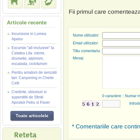
Fii primul care comenteaza
Articole recente
Incursiune in Lumea
Nume utilizator:
Apelor
Email utilizator:
Excursie "all-inclusive" la
Titlu comentariu:
Cetatea Lita: istorie,
Mesaj:
drumetie, alpinism,
escalada, cicloturism
Pentru amatorii de senzatii
tari: Canyoning in Cheile
Cetii
Credinte, obiceiuri si
0
caractere :: Numar 
superstitii de Sfintii
Apostoli Petru si Pavel
Introd
Toate articolele
* Comentariile care contin