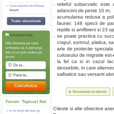
relieful subacvatic este
Casa Ioachim din Roman
adancimi de peste 10 m;
Neamt
acumularea redusa a polu
Toate obiectivele
faunei: 148 specii de pa
reptile si amfibieni si 23 sp
se poate practica cu succes
crapul, somnul, platica, sal
Afla distanta pe care
urmeaza sa o parcurgi,
arie de protectie speciala
dar si ce poti vedea pe
culoarului de migratie est
drum!
la fel ca si in cazul lac
deosebite, in care alterne
salbatice sau versanti abru
Calculeaza
Forum: Topicuri Noi
Citeste si alte obiective a
In ce locuri din tara va