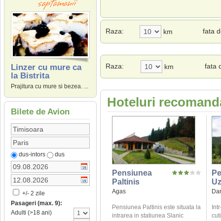
Raza:
fata 
km
Raza:
fata 
km
Linzer cu mure ca
la Bistrita
Prajitura cu mure si bezea. ...
Hoteluri recomanda
Bilete de Avion
dus-intors
dus
Pensiunea
Pe
Paltinis
U
Agas
Dar
+/- 2 zile
Pasageri (max. 9):
Pensiunea Paltinis este situata la
Intr
Adulti (>18 ani)
intrarea in statiunea Slanic
cuti