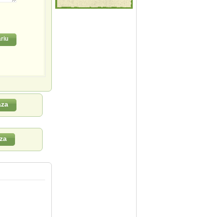
riu
aza
za