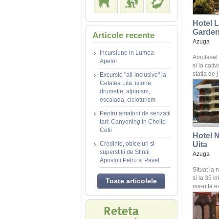
Hotel 
Garde
Articole recente
Azuga
Incursiune in Lumea
Amplasat l
Apelor
si la cati
statia de j 
Excursie "all-inclusive" la
Cetatea Lita: istorie,
drumetie, alpinism,
escalada, cicloturism
Pentru amatorii de senzatii
tari: Canyoning in Cheile
Cetii
Hotel 
Credinte, obiceiuri si
Uita
superstitii de Sfintii
Azuga
Apostoli Petru si Pavel
Situat la
si la 35 k
Toate articolele
ma-uita est