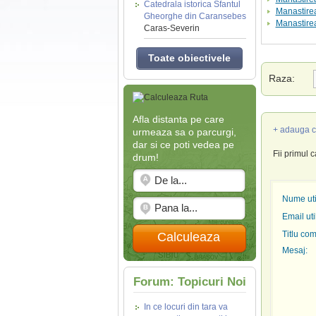
Catedrala istorica Sfantul
Manastire
Gheorghe din Caransebes
Manastirea
Caras-Severin
Toate obiectivele
Raza:
Afla distanta pe care
+ adauga c
urmeaza sa o parcurgi,
dar si ce poti vedea pe
Fii primul 
drum!
Nume util
Email uti
Titlu com
Calculeaza
Mesaj:
Forum: Topicuri Noi
In ce locuri din tara va