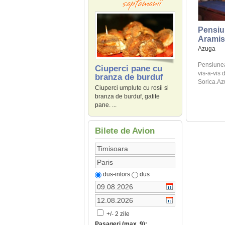
Pensiu
Aramis
Azuga
Pensiunea
Ciuperci pane cu
vis-a-vis 
branza de burduf
Sorica.Azu
Ciuperci umplute cu rosii si
branza de burduf, gatite
pane. ...
Bilete de Avion
dus-intors
dus
+/- 2 zile
Pasageri (max. 9):