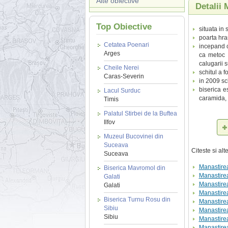
Alte obiective
Detalii
Top Obiective
situata in
poarta hra
Cetatea Poenari
incepand c
Arges
ca metoc 
calugarii s
Cheile Nerei
schitul a f
Caras-Severin
in 2009 sch
biserica e
Lacul Surduc
caramida, i
Timis
Palatul Stirbei de la Buftea
Ilfov
Muzeul Bucovinei din
Suceava
Citeste si al
Suceava
Manastire
Biserica Mavromol din
Manastire
Galati
Manastirea
Galati
Manastirea
Biserica Turnu Rosu din
Manastire
Sibiu
Manastire
Sibiu
Manastirea
Manastire