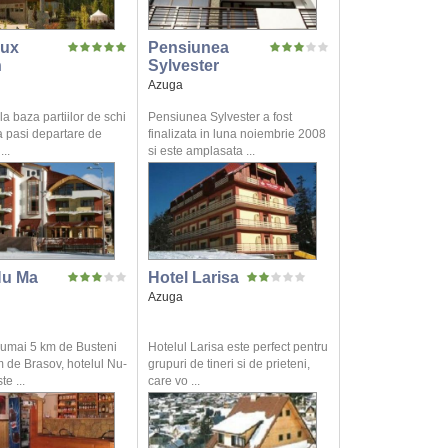
Lux
Pensiunea
n
Sylvester
Azuga
a baza partiilor de schi
Pensiunea Sylvester a fost
va pasi departare de
finalizata in luna noiembrie 2008
...
si este amplasata ...
Nu Ma
Hotel Larisa
Azuga
 numai 5 km de Busteni
Hotelul Larisa este perfect pentru
m de Brasov, hotelul Nu-
grupuri de tineri si de prieteni,
e ...
care vo ...