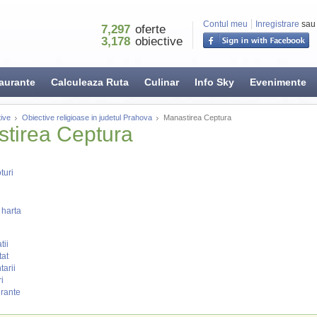
Contul meu
Inregistrare
sau
7,297
oferte
3,178
obiective
aurante
Calculeaza Ruta
Culinar
Info Sky
Evenimente
ive
Obiective religioase in judetul Prahova
Manastirea Ceptura
tirea Ceptura
turi
 harta
tii
tat
arii
i
rante