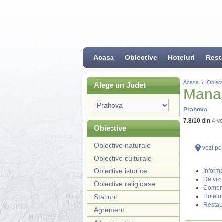
Acasa
Obiective
Hoteluri
Rest
Acasa
Obiect
Alege un Judet
Manas
Prahova
7.8
/
10
din
4
vo
Obiective
Obiective naturale
vezi pe
Obiective culturale
Obiective istorice
Informa
De vizi
Obiective religioase
Coment
Statiuni
Hotelur
Restau
Agrement