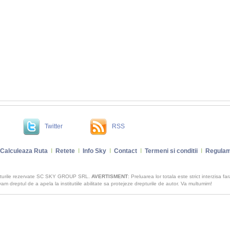
Twitter
RSS
Calculeaza Ruta
I
Retete
I
Info Sky
I
Contact
I
Termeni si conditii
I
Regulam
pturile rezervate SC SKY GROUP SRL.
AVERTISMENT
: Preluarea lor totala este strict interzisa fa
m dreptul de a apela la institutiile abilitate sa protejeze drepturile de autor. Va multumim!