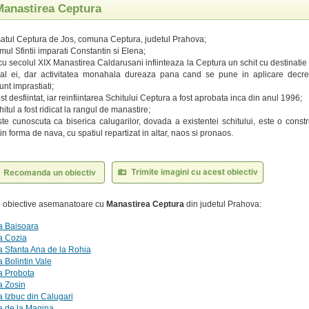
 Manastirea Ceptura
 satul Ceptura de Jos, comuna Ceptura, judetul Prahova;
mul Sfintii imparati Constantin si Elena;
u secolul XIX Manastirea Caldarusani infiinteaza la Ceptura un schit cu destinatie 
al ei, dar activitatea monahala dureaza pana cand se pune in aplicare decre
unt imprastiati;
ost desfiintat, iar reinfiintarea Schitului Ceptura a fost aprobata inca din anul 1996;
itul a fost ridicat la rangul de manastire;
ste cunoscuta ca biserica calugarilor, dovada a existentei schitului, este o constr
n forma de nava, cu spatiul repartizat in altar, naos si pronaos.
te obiective asemanatoare cu
Manastirea Ceptura
din judetul Prahova:
a Baisoara
a Cozia
 Sfanta Ana de la Rohia
 Bolintin Vale
a Probota
a Zosin
 Izbuc din Calugari
a de la Magina