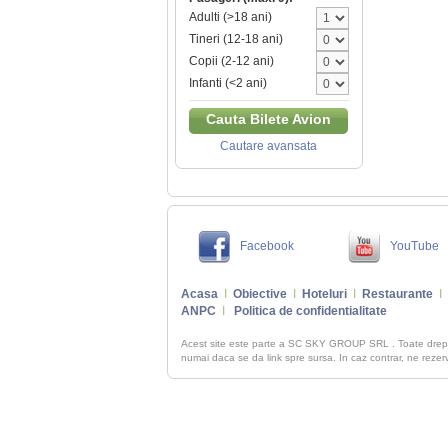
Adulti (>18 ani)
Tineri (12-18 ani)
Copii (2-12 ani)
Infanti (<2 ani)
Cauta Bilete Avion
Cautare avansata
Facebook
YouTube
Acasa
I
Obiective
I
Hoteluri
I
Restaurante
I
ANPC
I
Politica de confidentialitate
Acest site este parte a SC SKY GROUP SRL . Toate dre
numai daca se da link spre sursa. In caz contrar, ne rezerva