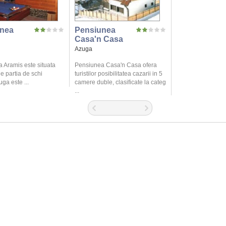
nea
Pensiunea
Casa'n Casa
Azuga
 Aramis este situata
Pensiunea Casa'n Casa ofera
de partia de schi
turistilor posibilitatea cazarii in 5
ga este ...
camere duble, clasificate la categ
...