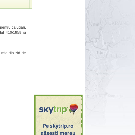
pentru calugari,
tul 410/1959 si
uctie din zid de