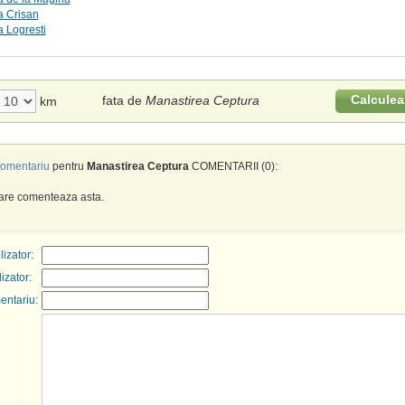
a Crisan
 Logresti
Calculea
fata de
Manastirea Ceptura
km
omentariu
pentru
Manastirea Ceptura
COMENTARII (0):
care comenteaza asta.
izator:
lizator:
entariu: