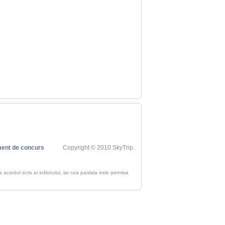
ent de concurs
Copyright © 2010 SkyTrip.
ra acordul scris al editorului, iar cea partiala este permisa