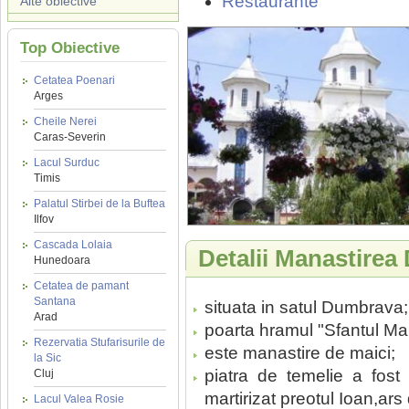
Restaurante
Alte obiective
Top Obiective
Cetatea Poenari
Arges
Cheile Nerei
Caras-Severin
Lacul Surduc
Timis
Palatul Stirbei de la Buftea
Ilfov
Cascada Lolaia
Detalii Manastire
Hunedoara
Cetatea de pamant
Santana
situata in satul Dumbrava;
Arad
poarta hramul "Sfantul Ma
Rezervatia Stufarisurile de
este manastire de maici;
la Sic
piatra de temelie a fos
Cluj
martirizat preotul Ioan,ars 
Lacul Valea Rosie