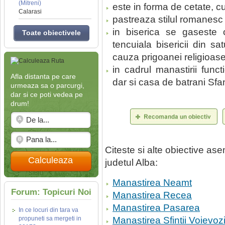
(Mitreni)
este in forma de cetate, cu 
Calarasi
pastreaza stilul romanesc t
in biserica se gaseste 
Toate obiectivele
tencuiala bisericii din s
cauza prigoanei religioase 
in cadrul manastirii func
Afla distanta pe care
dar si casa de batrani Sfa
urmeaza sa o parcurgi,
dar si ce poti vedea pe
drum!
Citeste si alte obiective a
Calculeaza
judetul Alba:
Manastirea Neamt
Forum: Topicuri Noi
Manastirea Recea
Manastirea Pasarea
In ce locuri din tara va
propuneti sa mergeti in
Manastirea Sfintii Voievoz