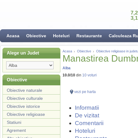
7,
3,
Acasa
Obiective
Hoteluri
Restaurante
Calculeaza R
Acasa
Obiective
Obiective religioase in judetu
Alege un Judet
Manastirea Dumb
Alba
10.0
/
10
din
10
voturi
Obiective
Obiective naturale
vezi pe harta
Obiective culturale
Obiective istorice
Informatii
Obiective religioase
De vizitat
Statiuni
Comentarii
Hoteluri
Agrement