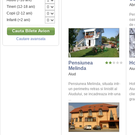
Adulti (>18 ani)
Ab
Tineri (12-18 ani)
Copii (2-12 ani)
Pen
oas
Infanti (<2 ani)
de 
Cauta Bilete Avion
Cautare avansata
Pensiunea
Ho
Melinda
Aiu
Aiud
Pensiunea Melinda, situata intr-
Hot
un perimetru retras si linistit al
Aiu
Aiudului, se incadreaza intr-una
cli
...
gra