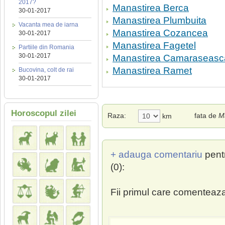
2017?
Manastirea Berca
30-01-2017
Manastirea Plumbuita
Vacanta mea de iarna
Manastirea Cozancea
30-01-2017
Manastirea Fagetel
Partiile din Romania
30-01-2017
Manastirea Camaraseasc
Manastirea Ramet
Bucovina, colt de rai
30-01-2017
Horoscopul zilei
Raza:
fata de
M
km
+ adauga comentariu
pent
(0):
Fii primul care comenteaza