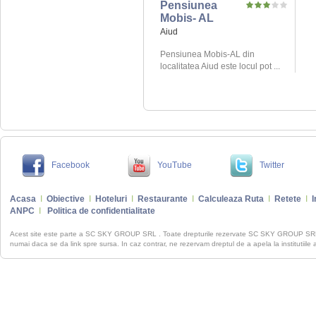
Pensiunea
Mobis- AL
Aiud
Pensiunea Mobis-AL din
localitatea Aiud este locul pot ...
Facebook
YouTube
Twitter
Acasa
I
Obiective
I
Hoteluri
I
Restaurante
I
Calculeaza Ruta
I
Retete
I
I
ANPC
I
Politica de confidentialitate
Acest site este parte a SC SKY GROUP SRL . Toate drepturile rezervate SC SKY GROUP S
numai daca se da link spre sursa. In caz contrar, ne rezervam dreptul de a apela la institutiile 