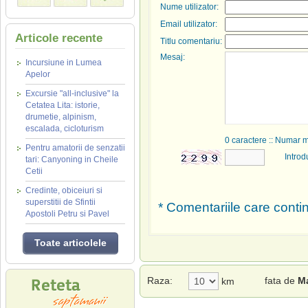
Nume utilizator:
Email utilizator:
Articole recente
Titlu comentariu:
Mesaj:
Incursiune in Lumea
Apelor
Excursie "all-inclusive" la
Cetatea Lita: istorie,
drumetie, alpinism,
escalada, cicloturism
0
caractere :: Numar 
Pentru amatorii de senzatii
Introd
tari: Canyoning in Cheile
Cetii
Credinte, obiceiuri si
superstitii de Sfintii
* Comentariile care contin
Apostoli Petru si Pavel
Toate articolele
Raza:
fata de
M
km