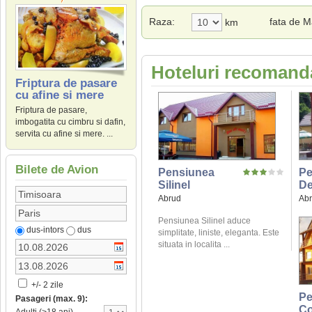
Raza:
fata de 
km
Hoteluri recomanda
Friptura de pasare
cu afine si mere
Friptura de pasare,
imbogatita cu cimbru si dafin,
servita cu afine si mere. ...
Bilete de Avion
Pensiunea
Pe
Silinel
De
Abrud
Ab
Pensiunea Silinel aduce
dus-intors
dus
simplitate, liniste, eleganta. Este
situata in localita ...
+/- 2 zile
Pe
Pasageri (max. 9):
Co