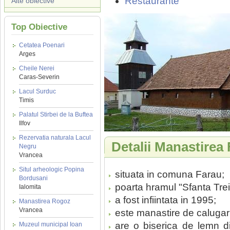
Restaurante
Alte obiective
Top Obiective
Cetatea Poenari
Arges
Cheile Nerei
Caras-Severin
Lacul Surduc
Timis
Palatul Stirbei de la Buftea
Ilfov
Rezervatia naturala Lacul
Detalii Manastirea
Negru
Vrancea
Situl arheologic Popina
situata in comuna Farau;
Bordusani
poarta hramul "Sfanta Tre
Ialomita
a fost infiintata in 1995;
Manastirea Rogoz
Vrancea
este manastire de calugari
are o biserica de lemn di
Muzeul municipal Ioan