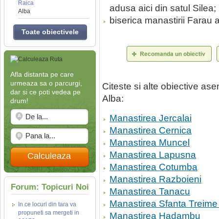
Raica
adusa aici din satul Silea;
Alba
biserica manastirii Farau a
Toate obiectivele
Afla distanta pe care
urmeaza sa o parcurgi,
Citeste si alte obiective a
dar si ce poti vedea pe
Alba:
drum!
Manastirea Jercalai
Manastirea Cernica
Manastirea Muncel
Manastirea Lapusna
Calculeaza
Manastirea Cotumba
Manastirea Razboieni
Forum: Topicuri Noi
Manastirea Tanacu
Manastirea Sfanta Treime 
In ce locuri din tara va
propuneti sa mergeti in
Manastirea Hadambu