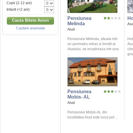
Copii (2-12 ani)
Infanti (<2 ani)
Pensiunea
Ho
Cauta Bilete Avion
Melinda
Aiu
Cautare avansata
Aiud
Pensiunea Melinda, situata intr-
Hot
un perimetru retras si linistit al
Aiu
Aiudului, se incadreaza intr-una
cli
...
gra
Pensiunea
Mobis- AL
Aiud
Pensiunea Mobis-AL din
localitatea Aiud este locul pot ...