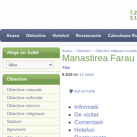
7,
3,
Acasa
Obiective
Hoteluri
Restaurante
Calculeaza R
Acasa
Obiective
Obiective religioase in judetu
Alege un Judet
Manastirea Farau
Alba
9.3
/
10
din
12
voturi
Obiective
Obiective naturale
vezi pe harta
Obiective culturale
Obiective istorice
Informatii
Obiective religioase
De vizitat
Statiuni
Comentarii
Hoteluri
Agrement