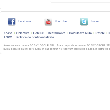
Facebook
YouTube
Twitter
Acasa
I
Obiective
I
Hoteluri
I
Restaurante
I
Calculeaza Ruta
I
Retete
I
I
ANPC
I
Politica de confidentialitate
Acest site este parte a SC SKY GROUP SRL . Toate drepturile rezervate SC SKY GROUP S
numai daca se da link spre sursa. In caz contrar, ne rezervam dreptul de a apela la institutiile 