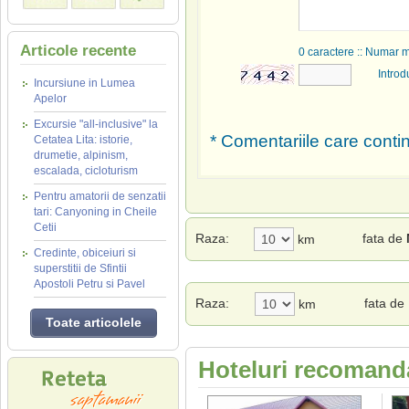
Articole recente
0
caractere :: Numar 
Introd
Incursiune in Lumea
Apelor
Excursie "all-inclusive" la
* Comentariile care contin
Cetatea Lita: istorie,
drumetie, alpinism,
escalada, cicloturism
Pentru amatorii de senzatii
tari: Canyoning in Cheile
Cetii
Raza:
fata de
km
Credinte, obiceiuri si
superstitii de Sfintii
Apostoli Petru si Pavel
Raza:
fata de
km
Toate articolele
Hoteluri recomanda