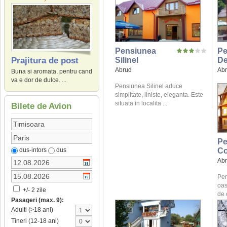
Pensiunea
Pe
Silinel
De
Prajitura de post
Abrud
Ab
Buna si aromata, pentru cand
va e dor de dulce. ...
Pensiunea Silinel aduce
simplitate, liniste, eleganta. Este
situata in localita ...
Bilete de Avion
Pe
Co
dus-intors
dus
Ab
Pen
oas
+/- 2 zile
de 
Pasageri (max. 9):
Adulti (>18 ani)
Tineri (12-18 ani)