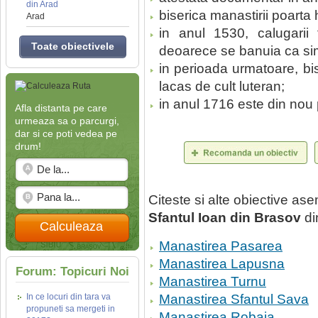
din Arad
biserica manastirii poarta
Arad
in anul 1530, calugarii 
Toate obiectivele
deoarece se banuia ca si
in perioada urmatoare, bis
lacas de cult luteran;
in anul 1716 este din nou 
Afla distanta pe care
urmeaza sa o parcurgi,
dar si ce poti vedea pe
drum!
Citeste si alte obiective a
Sfantul Ioan din Brasov
di
Calculeaza
Manastirea Pasarea
Manastirea Lapusna
Forum: Topicuri Noi
Manastirea Turnu
In ce locuri din tara va
Manastirea Sfantul Sava
propuneti sa mergeti in
Manastirea Robaia