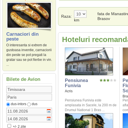
fata de Manastir
Raza:
Brasov
km
Carnaciori din
Hoteluri recomanda
peste
O interesanta si extrem de
gustoasa inventie, carnaciorii
din peste se pot pregati la
gratar sau se pot fierbe in vin.
...
Bilete de Avion
Pensiunea
Pe
Funivia
Fl
So
Acris
Bra
Pensiunea Funivia este
Pen
dus-intors
dus
amplasata in Sacele, la 200 m de
afl
Drumul National 1 Bras ...
com
+/- 2 zile