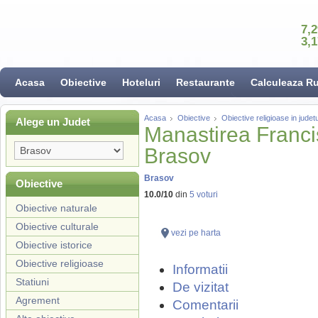
7,
3,
Acasa
Obiective
Hoteluri
Restaurante
Calculeaza R
Acasa
Obiective
Obiective religioase in judet
Alege un Judet
Manastirea Franci
Brasov
Brasov
Obiective
10.0
/
10
din
5
voturi
Obiective naturale
Obiective culturale
vezi pe harta
Obiective istorice
Obiective religioase
Informatii
Statiuni
De vizitat
Agrement
Comentarii