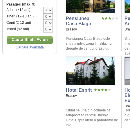
Pasageri (max. 9):
Adulti (>18 ani)
Tineri (12-18 ani)
Pensiunea
Pe
Copii (2-12 ani)
Casa Blaga
A
Infanti (<2 ani)
Brasov
Bra
Pensiunea Casa Blaga este
Sil
Cauta Bilete Avion
situata intr-o zona linistita, nu
int
Cautare avansata
departe de centrul orasului.
del
ava
Hotel Esprit
Ho
El
Brasov
Ex
Bra
Situat pe una din colinele ce
Hot
adapostesc centrul Brasovului,
o g
Hotel Esprit ofera o panorama de
ca 
invi ...