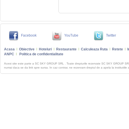
Facebook
YouTube
Twitter
Acasa
I
Obiective
I
Hoteluri
I
Restaurante
I
Calculeaza Ruta
I
Retete
I
I
ANPC
I
Politica de confidentialitate
Acest site este parte a SC SKY GROUP SRL . Toate drepturile rezervate SC SKY GROUP S
numai daca se da link spre sursa. In caz contrar, ne rezervam dreptul de a apela la institutiile 