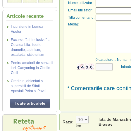
Nume utilizator:
Email utilizator:
Articole recente
Titlu comentariu:
Mesaj:
Incursiune in Lumea
Apelor
Excursie "all-inclusive" la
Cetatea Lita: istorie,
drumetie, alpinism,
escalada, cicloturism
0
caractere :: Numar 
Pentru amatorii de senzatii
Introd
tari: Canyoning in Cheile
Cetii
Credinte, obiceiuri si
superstitii de Sfintii
* Comentariile care contin
Apostoli Petru si Pavel
Toate articolele
fata de
Manastir
Raza:
Brasov
km