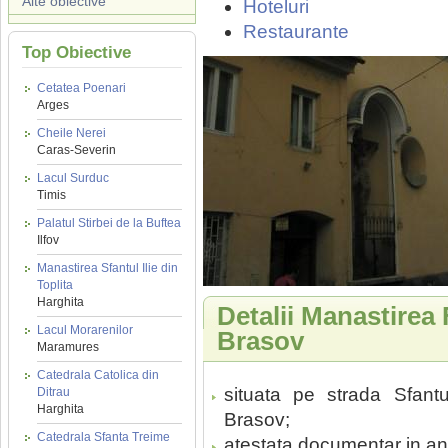
Alte obiective
Hoteluri
Restaurante
Top Obiective
Cetatea Poenari
Arges
Cheile Nerei
Caras-Severin
Lacul Surduc
Timis
Palatul Stirbei de la Buftea
Ilfov
Manastirea Sfantul Ilie din
Toplita
Harghita
Detalii Manastirea
Lacul Morarenilor
Brasov
Maramures
Catedrala Catolica din
situata pe strada Sfantu
Ditrau
Harghita
Brasov;
Catedrala Sfanta Treime
atestata documentar in an