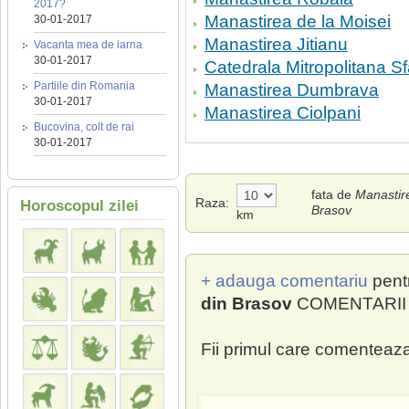
2017?
Manastirea de la Moisei
30-01-2017
Manastirea Jitianu
Vacanta mea de iarna
30-01-2017
Catedrala Mitropolitana Sf
Partiile din Romania
Manastirea Dumbrava
30-01-2017
Manastirea Ciolpani
Bucovina, colt de rai
30-01-2017
fata de
Manastir
Raza:
Horoscopul zilei
Brasov
km
+ adauga comentariu
pent
din Brasov
COMENTARII (
Fii primul care comenteaza