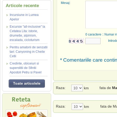
Mesaj:
Articole recente
Incursiune in Lumea
Apelor
Excursie "all-inclusive" la
Cetatea Lita: istorie,
0
caractere :: Numar 
drumetie, alpinism,
escalada, cicloturism
Introd
Pentru amatorii de senzatii
tari: Canyoning in Cheile
Cetii
* Comentariile care contin
Credinte, obiceiuri si
superstitii de Sfintii
Apostoli Petru si Pavel
Toate articolele
Raza:
fata de
Ma
km
Raza:
fata de M
km