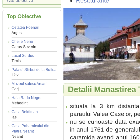
Restaurante
Alte obiective
Top Obiective
Cetatea Poenari
Arges
Cheile Nerei
Caras-Severin
Lacul Surduc
Timis
Palatul Stirbei de la Buftea
Ilfov
Muzeul satesc Arcani
Detalii Manastirea
Gorj
Hala Radu Negru
Mehedinti
situata la 3 km distan
Casa Beldiman
paraului Valea Caselor, pe
Iasi
nu se cunoaste data exact
Casa Paharnicului din
in anul 1761 de generalul
Piatra Neamt
caramida avand anul 1601 
Neamt