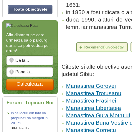
1661;
Toate obiectivele
in 1850 a fost ridicata o a
dupa 1990, alaturi de vec
lemn, iar manastirea Turnu
Afla distanta pe care
urmeaza sa o parcurgi,
dar si ce poti vedea pe
drum!
Citeste si alte obiective a
judetul Sibiu:
Calculeaza
Manastirea Gorovei
Manastirea Trotusanu
Manastirea Frasinei
Forum: Topicuri Noi
Manastirea Libertatea
In ce locuri din tara va
Manastirea Gura Motrului
propuneti sa mergeti in
Manastirea Buna Vestire 
2017?
30-01-2017
Manastirea Cornetu