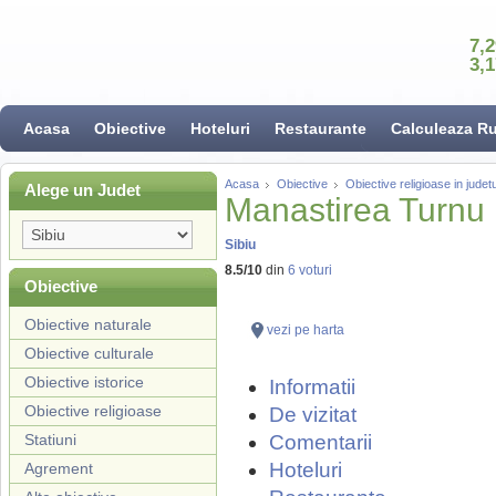
7,
3,
Acasa
Obiective
Hoteluri
Restaurante
Calculeaza R
Acasa
Obiective
Obiective religioase in judetu
Alege un Judet
Manastirea Turnu
Sibiu
8.5
/
10
din
6
voturi
Obiective
Obiective naturale
vezi pe harta
Obiective culturale
Obiective istorice
Informatii
Obiective religioase
De vizitat
Statiuni
Comentarii
Hoteluri
Agrement