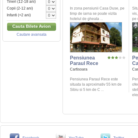
Tineri (12-18 ani)
In zona pensiunii Casa Duse, pe
Sit
Copii (2-12 ani)
timp de iarna se poate vizita
vis
Infanti (<2 ani)
hotelul de gheata ...
pe 
Cauta Bilete Avion
Cautare avansata
Pensiunea
Pe
Paraul Rece
Ca
Cartisoara
Car
Pensiunea Paraul Rece este
Pen
situata la aproximativ 55 km de
ofe
Sibiu si 5 km de C ...
ste
ele