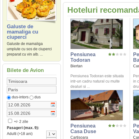
Hoteluri recomanda
Galuste de
mamaliga cu
ciuperci
Galuste de mamaliga
umplute cu sos de ciuperci
Pensiunea
Pe
preparat cu vin alb. ...
Todoran
Ba
Biertan
Car
Bilete de Avion
Pensiunea Todoran este situata
Pen
intr-un cadru natural cu multe
in 
dealuri si ...
dru
dus-intors
dus
+/- 2 zile
Pensiunea
Pe
Pasageri (max. 9):
Casa Duse
Va
Adulti (>18 ani)
Cartisoara
Car