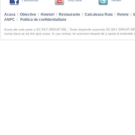
Facebook
YouTube
Twitter
Acasa
I
Obiective
I
Hoteluri
I
Restaurante
I
Calculeaza Ruta
I
Retete
I
I
ANPC
I
Politica de confidentialitate
Acest site este parte a SC SKY GROUP SRL . Toate drepturile rezervate SC SKY GROUP S
numai daca se da link spre sursa. In caz contrar, ne rezervam dreptul de a apela la institutiile 