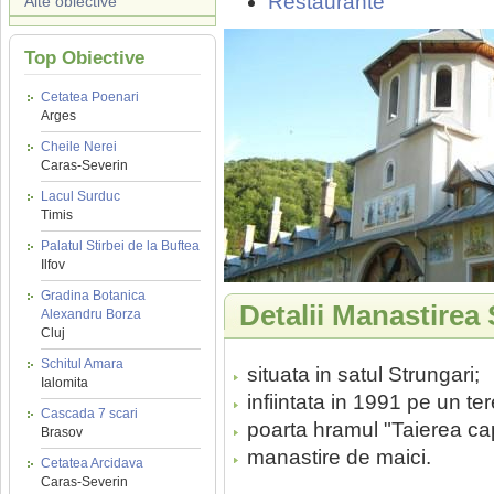
Restaurante
Alte obiective
Top Obiective
Cetatea Poenari
Arges
Cheile Nerei
Caras-Severin
Lacul Surduc
Timis
Palatul Stirbei de la Buftea
Ilfov
Gradina Botanica
Detalii Manastirea 
Alexandru Borza
Cluj
Schitul Amara
situata in satul Strungari;
Ialomita
infiintata in 1991 pe un te
Cascada 7 scari
poarta hramul "Taierea cap
Brasov
manastire de maici.
Cetatea Arcidava
Caras-Severin