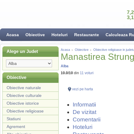
7,
3,
Acasa
Obiective
Hoteluri
Restaurante
Calculeaza R
Acasa
Obiective
Obiective religioase in judetu
Alege un Judet
Manastirea Strung
Alba
10.0
/
10
din
11
voturi
Obiective
Obiective naturale
vezi pe harta
Obiective culturale
Obiective istorice
Informatii
Obiective religioase
De vizitat
Statiuni
Comentarii
Hoteluri
Agrement