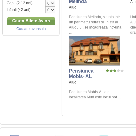
Melinda
Aiu
Copii (2-12 ani)
Aiud
Infanti (<2 ani)
Pensiunea Melinda, situata intr-
Hot
Cauta Bilete Avion
un perimetru retras si linistit al
Aiu
Aiudului, se incadreaza intr-una
cli
Cautare avansata
...
gra
Pensiunea
Mobis- AL
Aiud
Pensiunea Mobis-AL din
localitatea Aiud este locul pot ...