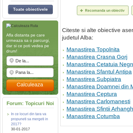
Toate obiectivele
Citeste si alte obiective a
Afla distanta pe care
judetul Alba:
urmeaza sa o parcurgi,
dar si ce poti vedea pe
Manastirea Topolnita
drum!
Manastirea Crasna Gorj
Manastirea Cetatuia Neg
Manastirea Sfantul Antipa
Manastirea Subpiatra
Calculeaza
Manastirea Doamnei din 
Manastirea Ceptura
Manastirea Carlomanesti
Forum: Topicuri Noi
Manastirea Sfintii Arhanghel
In ce locuri din tara va
Manastirea Cotumba
propuneti sa mergeti in
2017?
30-01-2017