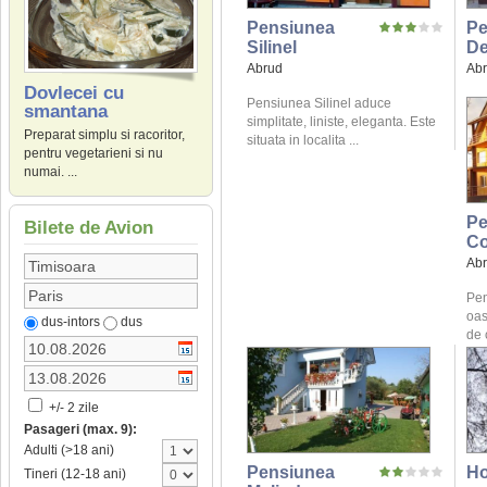
Pensiunea
Pe
Silinel
De
Abrud
Ab
Dovlecei cu
Pensiunea Silinel aduce
smantana
simplitate, liniste, eleganta. Este
Preparat simplu si racoritor,
situata in localita ...
pentru vegetarieni si nu
numai. ...
Pe
Bilete de Avion
Co
Ab
Pen
oas
dus-intors
dus
de 
+/- 2 zile
Pasageri (max. 9):
Adulti (>18 ani)
Pensiunea
Ho
Tineri (12-18 ani)