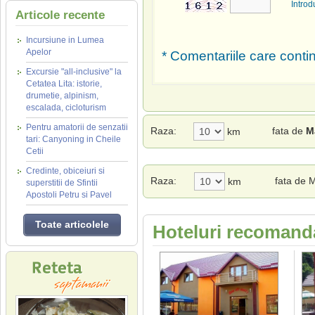
Introd
Articole recente
Incursiune in Lumea
Apelor
* Comentariile care contin
Excursie "all-inclusive" la
Cetatea Lita: istorie,
drumetie, alpinism,
escalada, cicloturism
Pentru amatorii de senzatii
Raza:
fata de
M
km
tari: Canyoning in Cheile
Cetii
Credinte, obiceiuri si
Raza:
fata de 
km
superstitii de Sfintii
Apostoli Petru si Pavel
Toate articolele
Hoteluri recomanda