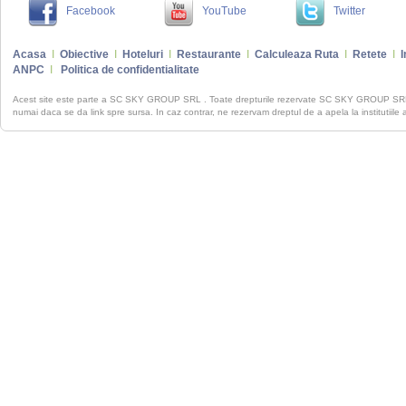
Facebook
YouTube
Twitter
Acasa
I
Obiective
I
Hoteluri
I
Restaurante
I
Calculeaza Ruta
I
Retete
I
I
ANPC
I
Politica de confidentialitate
Acest site este parte a SC SKY GROUP SRL . Toate drepturile rezervate SC SKY GROUP S
numai daca se da link spre sursa. In caz contrar, ne rezervam dreptul de a apela la institutiile 