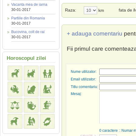
Vacanta mea de iarna
30-01-2017
Raza:
fata de
M
km
Partiile din Romania
30-01-2017
Bucovina, colt de rai
+ adauga comentariu
pent
30-01-2017
Fii primul care comenteaza
Horoscopul zilei
Nume utilizator:
Email utilizator:
Titlu comentariu:
Mesaj:
0
caractere :: Numar 