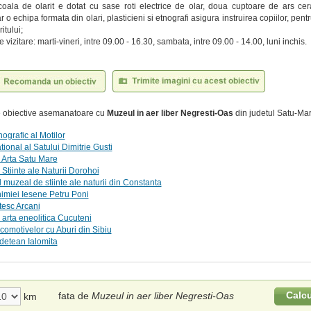
scoala de olarit e dotat cu sase roti electrice de olar, doua cuptoare de ars ce
ar o echipa formata din olari, plasticieni si etnografi asigura instruirea copiilor, pent
ritului;
vizitare: marti-vineri, intre 09.00 - 16.30, sambata, intre 09.00 - 14.00, luni inchis.
te obiective asemanatoare cu
Muzeul in aer liber Negresti-Oas
din judetul Satu-Mar
ografic al Motilor
ional al Satului Dimitrie Gusti
 Arta Satu Mare
Stiinte ale Naturii Dorohoi
muzeal de stiinte ale naturii din Constanta
imiei Iesene Petru Poni
esc Arcani
arta eneolitica Cucuteni
omotivelor cu Aburi din Sibiu
detean Ialomita
Calc
fata de
Muzeul in aer liber Negresti-Oas
km