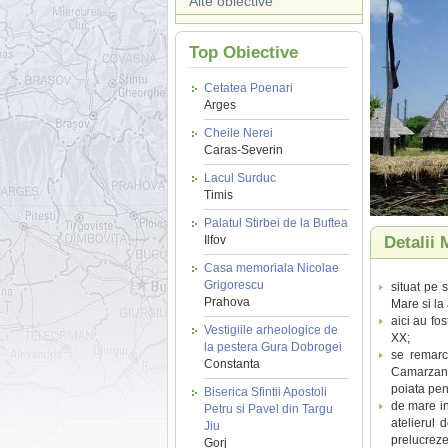
Alte obiective
Top Obiective
Cetatea Poenari
Arges
Cheile Nerei
Caras-Severin
Lacul Surduc
Timis
Palatul Stirbei de la Buftea
Ilfov
Detalii 
Casa memoriala Nicolae
Grigorescu
situat pe 
Prahova
Mare si la
aici au fo
Vestigiile arheologice de
XX;
la pestera Gura Dobrogei
se remarc
Constanta
Camarzana,
poiata pent
Biserica Sfintii Apostoli
de mare in
Petru si Pavel din Targu
atelierul 
Jiu
prelucreze 
Gorj