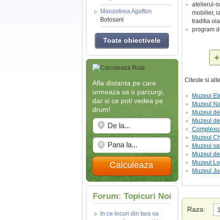
atelierul-
Manastirea Agafton
mobilier, i
Botosani
traditia ola
program de 
Toate obiectivele
Citeste si al
Afla distanta pe care
urmeaza sa o parcurgi,
Muzeul Etn
dar si ce poti vedea pe
Muzeul Nat
drum!
Muzeul de
Muzeul de 
Complexul 
Muzeul Ch
Muzeul sat
Muzeul de 
Muzeul Loc
Calculeaza
Muzeul Ju
Forum: Topicuri Noi
Raza:
In ce locuri din tara va