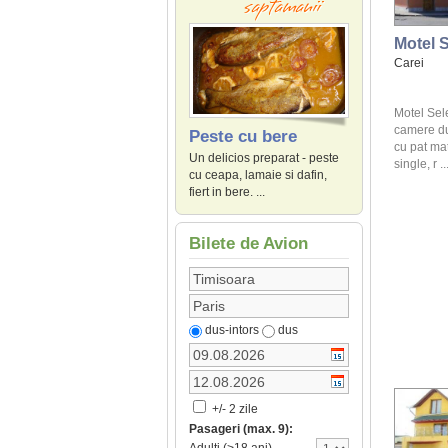
Motel S
Carei
Motel Sel
camere dub
Peste cu bere
cu pat ma
Un delicios preparat - peste
single, r ..
cu ceapa, lamaie si dafin,
fiert in bere. ...
Bilete de Avion
dus-intors
dus
+/- 2 zile
Pasageri (max. 9):