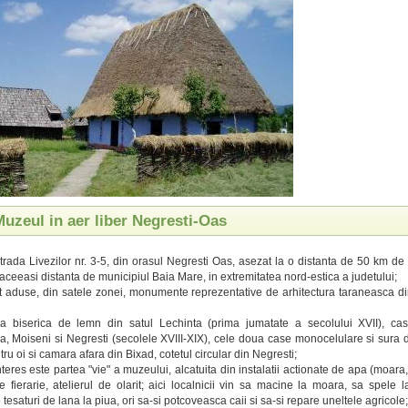
Muzeul in aer liber Negresti-Oas
strada Livezilor nr. 3-5, din orasul Negresti Oas, asezat la o distanta de 50 km de
 aceeasi distanta de municipiul Baia Mare, in extremitatea nord-estica a judetului;
st aduse, din satele zonei, monumente reprezentative de arhitectura taraneasca di
a biserica de lemn din satul Lechinta (prima jumatate a secolului XVII), ca
 Moiseni si Negresti (secolele XVIII-XIX), cele doua case monocelulare si sura 
ru oi si camara afara din Bixad, cotetul circular din Negresti;
teres este partea "vie" a muzeului, alcatuita din instalatii actionate de apa (moara,
de fierarie, atelierul de olarit; aici localnicii vin sa macine la moara, sa spele l
tesaturi de lana la piua, ori sa-si potcoveasca caii si sa-si repare uneltele agricole;