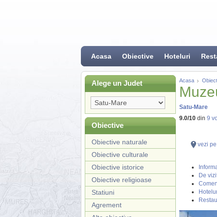
Acasa
Obiective
Hoteluri
Rest
Acasa
Obiect
Alege un Judet
Muzeu
Satu-Mare
9.0
/
10
din
9
vo
Obiective
Obiective naturale
vezi pe
Obiective culturale
Obiective istorice
Informa
De vizi
Obiective religioase
Coment
Statiuni
Hotelur
Restau
Agrement