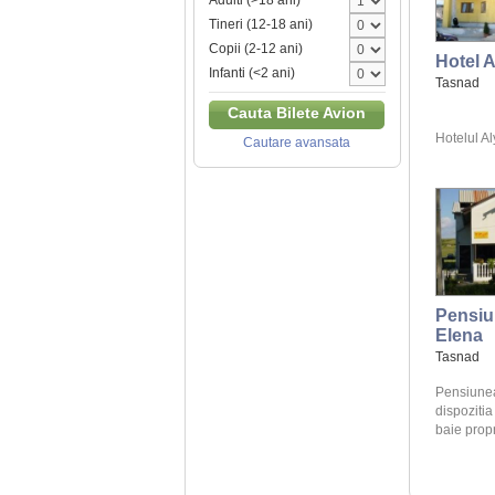
Adulti (>18 ani)
Tineri (12-18 ani)
Copii (2-12 ani)
Hotel A
Infanti (<2 ani)
Tasnad
Cauta Bilete Avion
Hotelul Aly
Cautare avansata
Pensiu
Elena
Tasnad
Pensiunea
dispozitia
baie propr