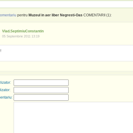
omentariu
pentru
Muzeul in aer liber Negresti-Oas
COMENTARII (1):
Vlad.SeptimiuConstantin
05 Septembrie 2011 13:19
!
izator:
lizator:
entariu: