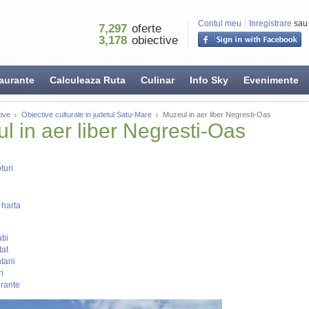
Contul meu
Inregistrare
sau
7,297
oferte
3,178
obiective
aurante
Calculeaza Ruta
Culinar
Info Sky
Evenimente
ive
Obiective culturale in judetul Satu-Mare
Muzeul in aer liber Negresti-Oas
l in aer liber Negresti-Oas
turi
 harta
tii
tat
arii
i
rante