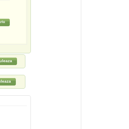
riu
uleaza
uleaza