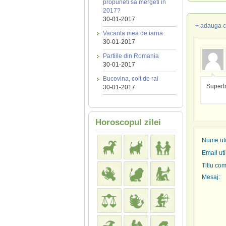
propuneti sa mergeti in
2017?
30-01-2017
+ adauga c
Vacanta mea de iarna
30-01-2017
Partiile din Romania
30-01-2017
Bucovina, colt de rai
Superb
30-01-2017
Horoscopul zilei
Nume util
Email uti
Titlu com
Mesaj: