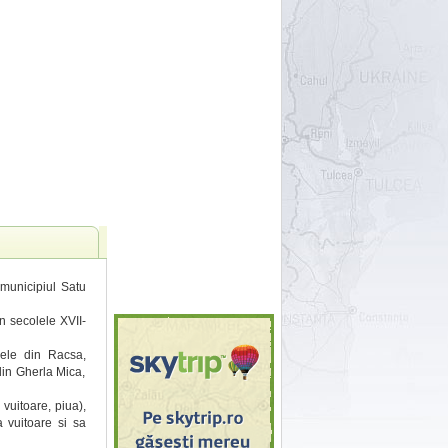
 municipiul Satu
n secolele XVII-
sele din Racsa,
din Gherla Mica,
 vuitoare, piua),
a vuitoare si sa