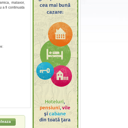
ramica, malaxor,
ru a fi continuata
e:
uleaza