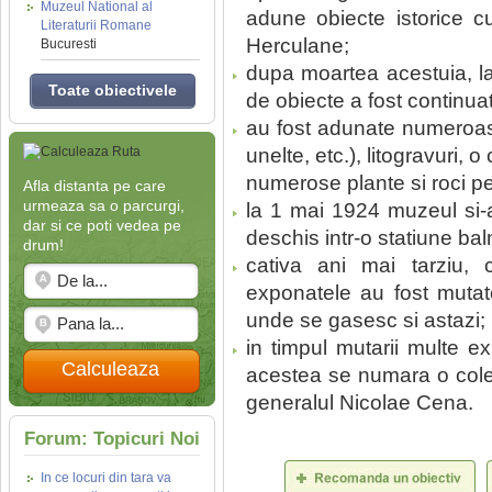
Muzeul National al
adune obiecte istorice cu
Literaturii Romane
Herculane;
Bucuresti
dupa moartea acestuia, la
Toate obiectivele
de obiecte a fost continua
au fost adunate numeroase
unelte, etc.), litogravuri, 
numerose plante si roci pen
Afla distanta pe care
urmeaza sa o parcurgi,
la 1 mai 1924 muzeul si-a
dar si ce poti vedea pe
deschis intr-o statiune ba
drum!
cativa ani mai tarziu, c
exponatele au fost mutate
unde se gasesc si astazi;
in timpul mutarii multe ex
Calculeaza
acestea se numara o colec
generalul Nicolae Cena.
Forum: Topicuri Noi
In ce locuri din tara va