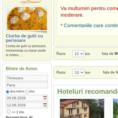
Va multumim pentru comen
moderare.
* Comentariile care contin
Ciorba de gulii cu
perisoare
Ciorba de gulii cu perisoare,
inmiresmata cu marar verde
Raza:
fata de
M
km
si cimbru. ...
Bilete de Avion
Raza:
fata de 
km
Hoteluri recomanda
dus-intors
dus
+/- 2 zile
Pasageri (max. 9):