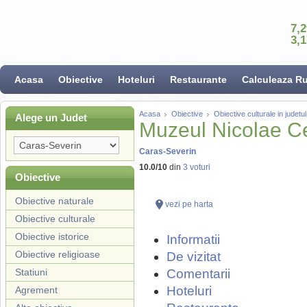
7,
3,
Acasa
Obiective
Hoteluri
Restaurante
Calculeaza R
Acasa
Obiective
Obiective culturale in judet
Alege un Judet
Muzeul Nicolae C
Caras-Severin
10.0
/
10
din
3
voturi
Obiective
Obiective naturale
vezi pe harta
Obiective culturale
Obiective istorice
Informatii
Obiective religioase
De vizitat
Statiuni
Comentarii
Hoteluri
Agrement