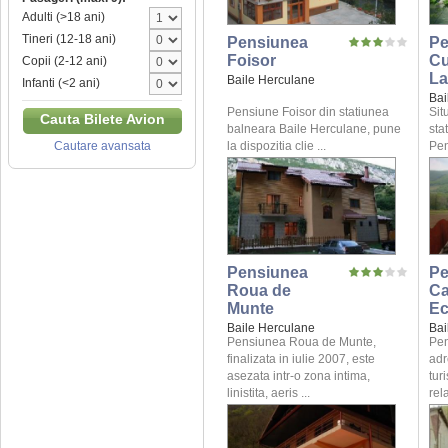
Adulti (>18 ani)
Tineri (12-18 ani)
Pensiunea
Pe
Foisor
Cu
Copii (2-12 ani)
La
Baile Herculane
Infanti (<2 ani)
Bai
Pensiune Foisor din statiunea
Sit
Cauta Bilete Avion
balneara Baile Herculane, pune
sta
la dispozitia clie ...
Pen
Cautare avansata
Pensiunea
Pe
Roua de
C
Munte
Ec
Baile Herculane
Bai
Pensiunea Roua de Munte,
Pen
finalizata in iulie 2007, este
adr
asezata intr-o zona intima,
tur
linistita, aeris ...
rela