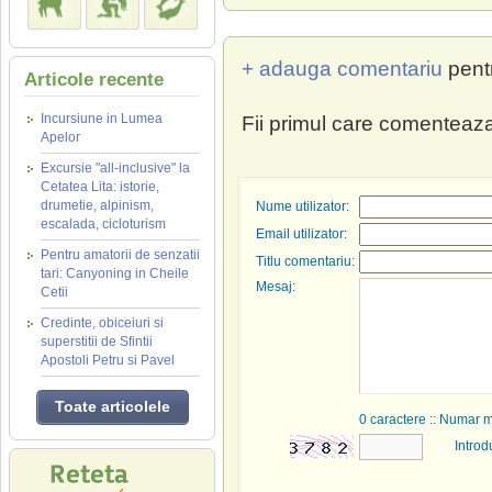
+ adauga comentariu
pent
Articole recente
Incursiune in Lumea
Fii primul care comenteaza
Apelor
Excursie "all-inclusive" la
Cetatea Lita: istorie,
drumetie, alpinism,
Nume utilizator:
escalada, cicloturism
Email utilizator:
Pentru amatorii de senzatii
Titlu comentariu:
tari: Canyoning in Cheile
Mesaj:
Cetii
Credinte, obiceiuri si
superstitii de Sfintii
Apostoli Petru si Pavel
Toate articolele
0
caractere :: Numar 
Introd