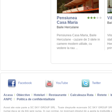
Pensiunea
Vi
Casa Maria
Bai
Baile Herculane
Pensiunea Casa Maria, Baile
Vil
Herculane - cazare de 3 stele in
sta
camere modern utilate, cu
Her
vedere la rau ...
pri
Facebook
YouTube
Twitter
Acasa
I
Obiective
I
Hoteluri
I
Restaurante
I
Calculeaza Ruta
I
Retete
I
I
ANPC
I
Politica de confidentialitate
Acest site este parte a SC SKY GROUP SRL . Toate drepturile rezervate SC SKY GROUP S
numai daca se da link spre sursa. In caz contrar, ne rezervam dreptul de a apela la institutiile 