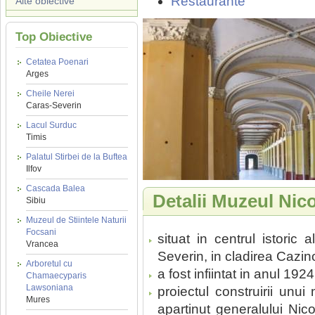
Restaurante
Alte obiective
Top Obiective
Cetatea Poenari
Arges
Cheile Nerei
Caras-Severin
Lacul Surduc
Timis
Palatul Stirbei de la Buftea
Ilfov
Cascada Balea
Detalii Muzeul Nic
Sibiu
Muzeul de Stiintele Naturii
Focsani
situat in centrul istoric 
Vrancea
Severin, in cladirea Cazino
Arboretul cu
a fost infiintat in anul 1924
Chamaecyparis
Lawsoniana
proiectul construirii unu
Mures
apartinut generalului Nic