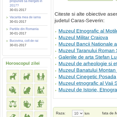
propuneti sa mergeti in
2017?
30-01-2017
Citeste si alte obiective a
Vacanta mea de iarna
judetul Caras-Severin:
30-01-2017
Partiile din Romania
Muzeul Etnografic al Motil
30-01-2017
Muzeul Militar Craiova
Bucovina, colt de rai
Muzeul Bancii Nationale 
30-01-2017
Muzeul Taranului Roman 
Galeriile de arta Stefan L
Horoscopul zilei
Muzeul de arheologie si e
Muzeul Banatului Montan 
Muzeul Cinegetic Posada
Muzeul etnografic al Vaii S
Muzeul de Istorie, Etnograf
Raza:
fata de
M
km