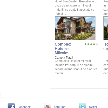
Hotel Sun Garden Resort este o
Pen
oaza de relaxare in mijlocul
tur
naturiii, ce poate fi asociata cu
cam
noblet ...
ame
Complex
Ho
Hotelier
Cam
Milexim
Campia Turzii
Complexul Hotelier Milexim
Hot
include trei corpuri de cladire,
cen
fiecare avand scopul de a aduce
Tur
ofertei ...
occ
Facebook
YouTube
Twitter