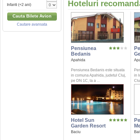
Hoteluri recomanda
Infanti (<2 ani)
Cauta Bilete Avion
Cautare avansata
Pensiunea
Pe
Bedanis
Ge
Apahida
Ap
Pensiunea Bedanis este situata
Pen
in comuna Apahida, judetul Cluj,
in 
pe DN 1C, la a ...
Clu
Hotel Sun
Pe
Garden Resort
Me
Baciu
Bai