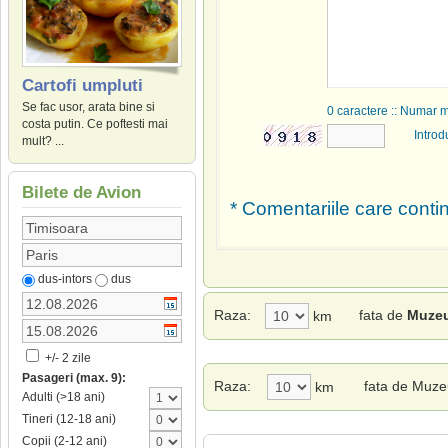
Cartofi umpluti
Se fac usor, arata bine si
0
caractere :: Numar 
costa putin. Ce poftesti mai
Introd
mult? ...
Bilete de Avion
* Comentariile care contin
dus-intors
dus
Raza:
fata de
Muzeu
km
+/- 2 zile
Pasageri (max. 9):
Raza:
fata de Muzeu
km
Adulti (>18 ani)
Tineri (12-18 ani)
Copii (2-12 ani)