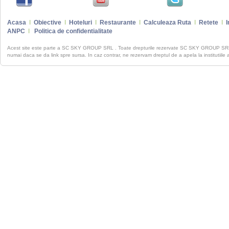
Acasa
I
Obiective
I
Hoteluri
I
Restaurante
I
Calculeaza Ruta
I
Retete
I
I
ANPC
I
Politica de confidentialitate
Acest site este parte a SC SKY GROUP SRL . Toate drepturile rezervate SC SKY GROUP S
numai daca se da link spre sursa. In caz contrar, ne rezervam dreptul de a apela la institutiile 