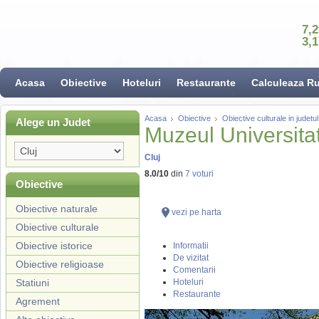
7,
3,
Acasa
Obiective
Hoteluri
Restaurante
Calculeaza R
Acasa
Obiective
Obiective culturale in judetul
Alege un Judet
Muzeul Universitat
Cluj
8.0
/
10
din
7
voturi
Obiective
Obiective naturale
vezi pe harta
Obiective culturale
Obiective istorice
Informatii
De vizitat
Obiective religioase
Comentarii
Statiuni
Hoteluri
Restaurante
Agrement