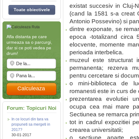
existat succesiv in Cluj-
Toate obiectivele
(cand la 1581 s-a creat C
Antonio Possevino) si pan
dintre exponate, se remar
epoca -totalizand circa 
Afla distanta pe care
urmeaza sa o parcurgi,
elocvente, momente marcan
dar si ce poti vedea pe
perioada interbelica.
drum!
muzeul este structurat i
permanenta; rezerva muz
pentru cercetare si docum
o mini-biblioteca de lucr
Calculeaza
romanesti este in curs de c
prezentarea evolutiei un
ocupa cea mai mare par
Forum: Topicuri Noi
Sectiunea se remarca prin 
In ce locuri din tara va
tot in cadrul expozitiei 
propuneti sa mergeti in
crearea universitatii;
2017?
30-01-2017
o sectiune aparte este