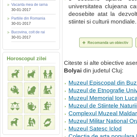
Vacanta mea de iarna
universitatea clujeana ca
30-01-2017
deosebite atat la dezvolta
Partiile din Romania
stiintei si culturii mondiale.
30-01-2017
Bucovina, colt de rai
30-01-2017
Horoscopul zilei
Citeste si alte obiective a
Bolyai
din judetul Cluj:
Muzeul Episcopal din Bu
Muzeul de Etnografie Uni
Muzeul Memorial Ion Luca
Muzeul de Stiintele Naturii
Complexul Muzeal Maldares
Muzeul Militar National O
Muzeul Satesc Iclod
Colectia de arta populara 