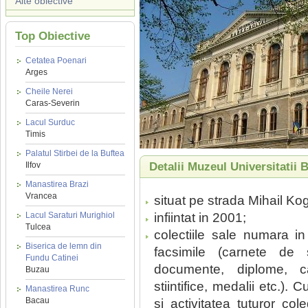
Alte obiective
Top Obiective
Cetatea Poenari
Arges
Cheile Nerei
Caras-Severin
Lacul Surduc
Timis
Palatul Stirbei de la Buftea
Ilfov
Detalii Muzeul Universitatii 
Manastirea Brazi
Vrancea
situat pe strada Mihail K
Lacul Saraturi Murighiol
infiintat in 2001;
Tulcea
colectiile sale numara i
Biserica de lemn din
facsimile (carnete de 
Fundu Catinei
documente, diplome, car
Buzau
stiintifice, medalii etc.). 
Manastirea Runc
Bacau
si activitatea tuturor coleg