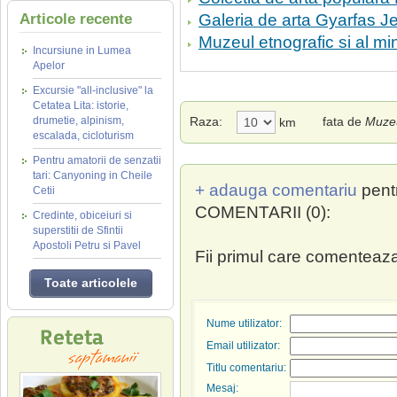
Articole recente
Galeria de arta Gyarfas J
Muzeul etnografic si al mi
Incursiune in Lumea
Apelor
Excursie "all-inclusive" la
Cetatea Lita: istorie,
drumetie, alpinism,
Raza:
fata de
Muzeu
km
escalada, cicloturism
Pentru amatorii de senzatii
tari: Canyoning in Cheile
+ adauga comentariu
pent
Cetii
COMENTARII (0):
Credinte, obiceiuri si
superstitii de Sfintii
Apostoli Petru si Pavel
Fii primul care comenteaza
Toate articolele
Nume utilizator:
Email utilizator:
Titlu comentariu:
Mesaj: