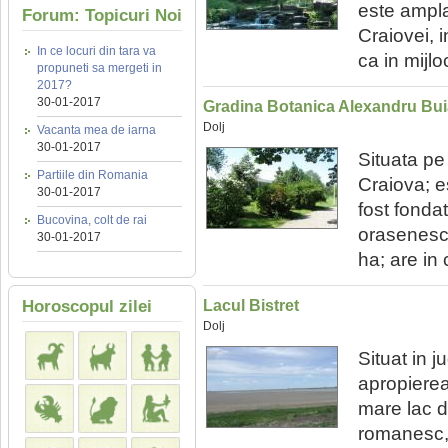
este ampla
Forum: Topicuri Noi
Craiovei, 
In ce locuri din tara va
ca in mijlo
propuneti sa mergeti in
2017?
30-01-2017
Gradina Botanica Alexandru Bui
Dolj
Vacanta mea de iarna
30-01-2017
Situata pe
Partiile din Romania
Craiova; e
30-01-2017
fost fondat
Bucovina, colt de rai
orasenesc,
30-01-2017
ha; are in
Horoscopul zilei
Lacul Bistret
Dolj
Situat in j
apropierea 
mare lac d
romanesc, 