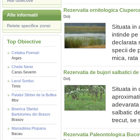
Alte obiective
Rezervatia ornitologica Ciuperc
Alte informatii
Dolj
Retete specifice zonei
Situata in
intinde pe
Top Obiective
declarata 
specii de 
Cetatea Poenari
mica, rata p
Arges
Cheile Nerei
Rezervatia de bujori salbatici de 
Caras-Severin
Dolj
Lacul Surduc
Timis
Situata in
Palatul Stirbei de la Buftea
aproximati
Ilfov
adevarata 
Biserica Sfantul
salbatic d
Bartolomeu din Brasov
trecut, se 
Brasov
Manastirea Plopana
Bacau
Rezervatia Paleontologica Buco