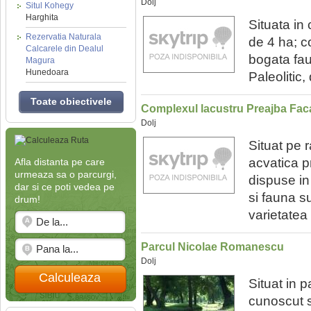
Dolj
Situl Kohegy
Harghita
Situata in
Rezervatia Naturala
de 4 ha; co
Calcarele din Dealul
bogata fau
Magura
Hunedoara
Paleolitic
Toate obiectivele
Complexul lacustru Preajba Fac
Dolj
Situat pe r
acvatica p
Afla distanta pe care
urmeaza sa o parcurgi,
dispuse in
dar si ce poti vedea pe
si fauna s
drum!
varietatea 
Parcul Nicolae Romanescu
Dolj
Calculeaza
Situat in 
cunoscut 