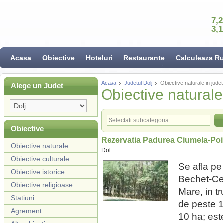
7,
3,
Acasa
Obiective
Hoteluri
Restaurante
Calculeaza R
Acasa
Judetul Dolj
Obiective naturale in judet
Alege un Judet
Obiective naturale 
Obiective
Rezervatia Padurea Ciumela-Po
Obiective naturale
Dolj
Obiective culturale
Se afla pe
Obiective istorice
Bechet-Ce
Obiective religioase
Mare, in t
Statiuni
de peste 1
Agrement
10 ha; este