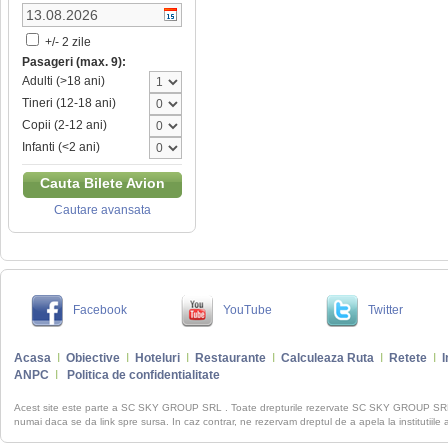
+/- 2 zile
Pasageri (max. 9):
Adulti (>18 ani)
Tineri (12-18 ani)
Copii (2-12 ani)
Infanti (<2 ani)
Cauta Bilete Avion
Cautare avansata
Facebook
YouTube
Twitter
Acasa
I
Obiective
I
Hoteluri
I
Restaurante
I
Calculeaza Ruta
I
Retete
I
I
ANPC
I
Politica de confidentialitate
Acest site este parte a SC SKY GROUP SRL . Toate drepturile rezervate SC SKY GROUP S
numai daca se da link spre sursa. In caz contrar, ne rezervam dreptul de a apela la institutiile 