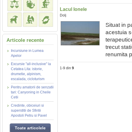
Lacul Ionele
Dolj
Situat in p
acestuia s
terapeutic
Articole recente
trecut sta
Incursiune in Lumea
renumita p
Apelor
Excursie "all-inclusive" la
1-9 din
9
Cetatea Lita: istorie,
drumetie, alpinism,
escalada, cicloturism
Pentru amatorii de senzatii
tari: Canyoning in Cheile
Cetii
Credinte, obiceiuri si
superstitii de Sfintii
Apostoli Petru si Pavel
Toate articolele