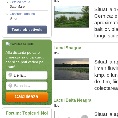
Ilfov
Cetatea Ardud
Satu-Mare
Situat la 
Cascada Iadolina
Cernica; e
Bihor
aproximati
baltilor, p
Toate obiectivele
lungi, stiuc
Lacul Snagov
Afla distanta pe care
Ilfov
urmeaza sa o parcurgi,
Situat la 
dar si ce poti vedea pe
drum!
liman fluvi
kmp, o lu
de 9 m, fi
colectarea 
Calculeaza
Lacul Balta Neagra
Ilfov
Forum: Topicuri Noi
Situat la 