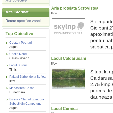
Alte obiective
Aria protejata Scrovistea
Alte informatii
Ilfov
Retete specifice zonei
Se imparte 
Ciolpani 2
Top Obiective
aproximati
pentru hab
Cetatea Poenari
salbatica p
Arges
Cheile Nerei
Lacul Caldarusani
Caras-Severin
Ilfov
Lacul Surduc
Timis
Situat la 
Palatul Stirbei de la Buftea
Caldarusan
Ilfov
2.75 kmp 
Manastirea Crisan
proces de 
Hunedoara
dauneaza f
Biserica Sfantul Spiridon-
Subesti din Campulung
Arges
Lacul Cernica