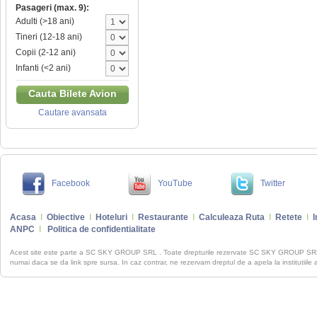
Pasageri (max. 9):
Adulti (>18 ani)
Tineri (12-18 ani)
Copii (2-12 ani)
Infanti (<2 ani)
Cauta Bilete Avion
Cautare avansata
Facebook
YouTube
Twitter
Acasa
I
Obiective
I
Hoteluri
I
Restaurante
I
Calculeaza Ruta
I
Retete
I
I
ANPC
I
Politica de confidentialitate
Acest site este parte a SC SKY GROUP SRL . Toate drepturile rezervate SC SKY GROUP S
numai daca se da link spre sursa. In caz contrar, ne rezervam dreptul de a apela la institutiile 