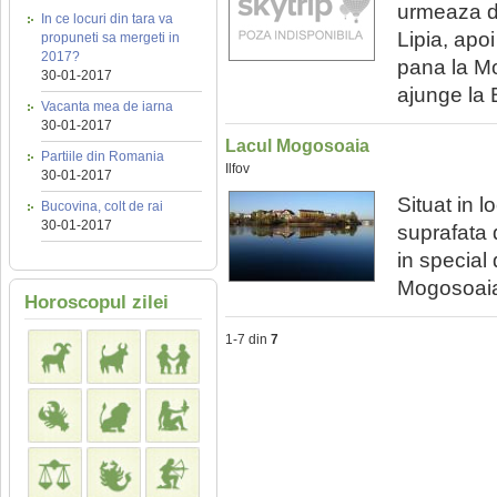
urmeaza dr
In ce locuri din tara va
Lipia, ap
propuneti sa mergeti in
2017?
pana la Mo
30-01-2017
ajunge la 
Vacanta mea de iarna
30-01-2017
Lacul Mogosoaia
Partiile din Romania
Ilfov
30-01-2017
Situat in 
Bucovina, colt de rai
30-01-2017
suprafata 
in special 
Mogosoai
Horoscopul zilei
1-7 din
7