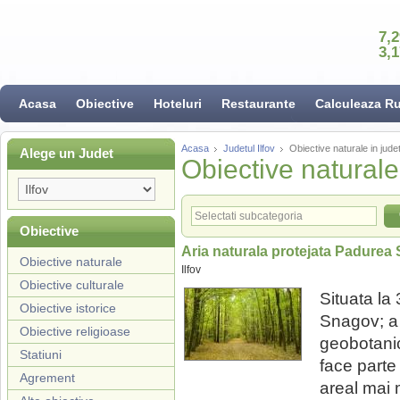
7,
3,
Acasa
Obiective
Hoteluri
Restaurante
Calculeaza R
Acasa
Judetul Ilfov
Obiective naturale in judet
Alege un Judet
Obiective naturale 
Obiective
Aria naturala protejata Padurea
Obiective naturale
Ilfov
Obiective culturale
Situata la
Obiective istorice
Snagov; a 
Obiective religioase
geobotanic
Statiuni
face parte
Agrement
areal mai 