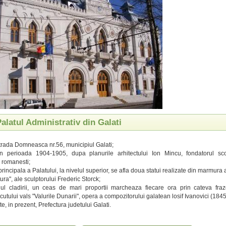
Palatul Administrativ din Galati
strada Domneasca nr.56, municipiul Galati;
 in perioada 1904-1905, dupa planurile arhitectului Ion Mincu, fondatorul sco
i romanesti;
rincipala a Palatului, la nivelul superior, se afla doua statui realizate din marmura a
tura", ale sculptorului Frederic Storck;
nul cladirii, un ceas de mari proportii marcheaza fiecare ora prin cateva fra
utului vals "Valurile Dunarii", opera a compozitorului galatean losif Ivanovici (184
, in prezent, Prefectura judetului Galati.