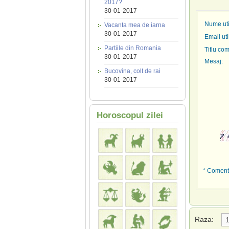
2017?
30-01-2017
Nume util
Vacanta mea de iarna
30-01-2017
Email uti
Partiile din Romania
Titlu com
30-01-2017
Mesaj:
Bucovina, colt de rai
30-01-2017
Horoscopul zilei
* Comenta
Raza: