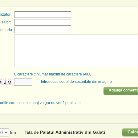
izator:
lizator:
entariu:
0
caractere :: Numar maxim de caractere 6000
Introduceti codul de securitate din imagine
Adauga comenta
riile care contin limbaj vulgar nu vor fi publicate.
Calc
fata de
Palatul Administrativ din Galati
km