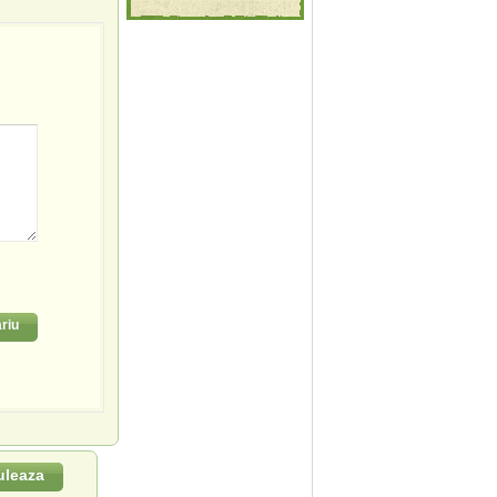
riu
uleaza