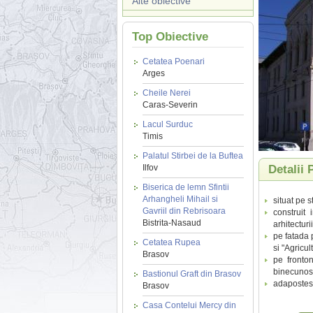
Alte obiective
Top Obiective
Cetatea Poenari
Arges
Cheile Nerei
Caras-Severin
Lacul Surduc
Timis
Palatul Stirbei de la Buftea
Ilfov
Detalii 
Biserica de lemn Sfintii
Arhangheli Mihail si
situat pe 
Gavriil din Rebrisoara
construit
Bistrita-Nasaud
arhitecturi
pe fatada p
Cetatea Rupea
si "Agricul
Brasov
pe fronto
binecunosc
Bastionul Graft din Brasov
adaposteste
Brasov
Casa Contelui Mercy din