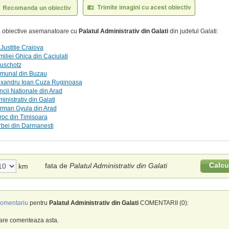
te obiective asemanatoare cu
Palatul Administrativ din Galati
din judetul Galati:
 Justitie Craiova
miliei Ghica din Caciulati
euschotz
omunal din Buzau
lexandru Ioan Cuza Ruginoasa
ncii Nationale din Arad
inistrativ din Galati
erman Gyula din Arad
roc din Timisoara
irbei din Darmanesti
Calcu
fata de
Palatul Administrativ din Galati
km
omentariu
pentru
Palatul Administrativ din Galati
COMENTARII (0):
care comenteaza asta.