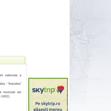
lii nationale a
lba - "Industria"
ze muzicale ale
5-1902);