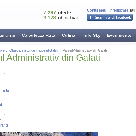
Contul meu
Inregistrare
sau
7,297
oferte
3,178
obiective
aurante
Calculeaza Ruta
Culinar
Info Sky
Evenimente
ive
Obiective istorice in judetul Galati
Palatul Administrativ din Galati
l Administrativ din Galati
turi
 harta
tii
tat
arii
i
rante