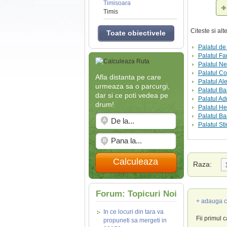
Timisoara
Timis
Citeste si al
Toate obiectivele
Palatul de
Palatul Fa
Palatul N
Palatul C
Afla distanta pe care
Palatul A
urmeaza sa o parcurgi,
Palatul Ba
dar si ce poti vedea pe
Palatul Adm
drum!
Palatul H
Palatul Ba
Palatul St
Calculeaza
Raza:
Forum: Topicuri Noi
+ adauga c
In ce locuri din tara va
Fii primul 
propuneti sa mergeti in