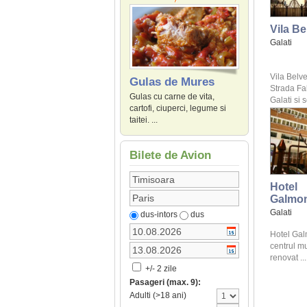
Vila Be
Galati
Vila Belve
Gulas de Mures
Strada Fal
Gulas cu carne de vita,
Galati si s
cartofi, ciuperci, legume si
taitei. ...
Bilete de Avion
Hotel
Galmo
Galati
dus-intors
dus
Hotel Gal
centrul mu
renovat ...
+/- 2 zile
Pasageri (max. 9):
Adulti (>18 ani)