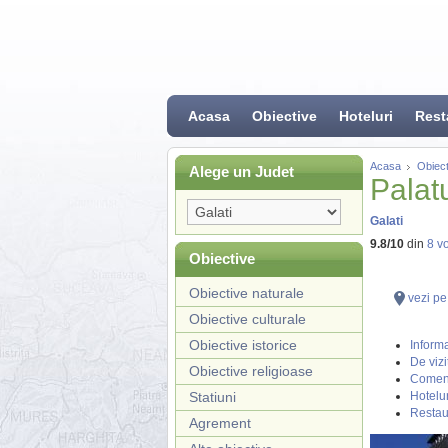
Acasa
Obiective
Hoteluri
Rest
Acasa
Obiect
Alege un Judet
Palatu
Galati
9.8
/
10
din
8
vo
Obiective
Obiective naturale
vezi pe
Obiective culturale
Obiective istorice
Informa
De vizi
Obiective religioase
Coment
Statiuni
Hotelur
Restau
Agrement