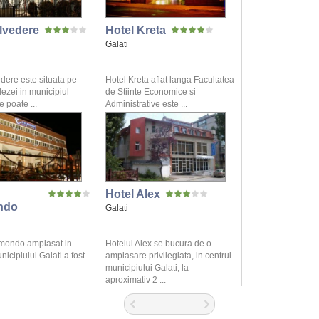
lvedere
Hotel Kreta
Galati
dere este situata pe
Hotel Kreta aflat langa Facultatea
ezei in municipiul
de Stiinte Economice si
e poate ...
Administrative este ...
Hotel Alex
ndo
Galati
mondo amplasat in
Hotelul Alex se bucura de o
nicipiului Galati a fost
amplasare privilegiata, in centrul
municipiului Galati, la
aproximativ 2 ...