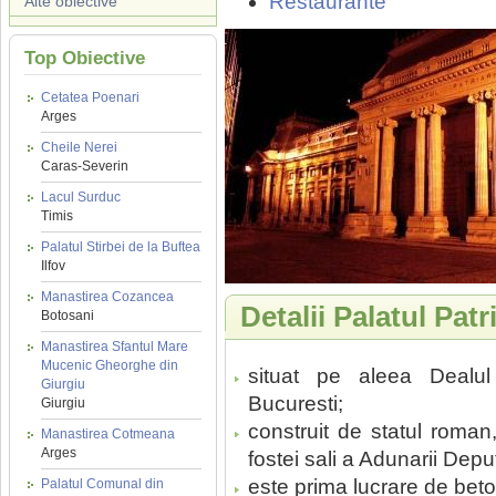
Restaurante
Alte obiective
Top Obiective
Cetatea Poenari
Arges
Cheile Nerei
Caras-Severin
Lacul Surduc
Timis
Palatul Stirbei de la Buftea
Ilfov
Manastirea Cozancea
Detalii Palatul Patr
Botosani
Manastirea Sfantul Mare
Mucenic Gheorghe din
situat pe aleea Dealul 
Giurgiu
Bucuresti;
Giurgiu
construit de statul roman,
Manastirea Cotmeana
Arges
fostei sali a Adunarii Deput
este prima lucrare de beto
Palatul Comunal din