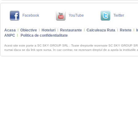
Facebook
YouTube
Twitter
Acasa
I
Obiective
I
Hoteluri
I
Restaurante
I
Calculeaza Ruta
I
Retete
I
I
ANPC
I
Politica de confidentialitate
Acest site este parte a SC SKY GROUP SRL . Toate drepturile rezervate SC SKY GROUP S
numai daca se da link spre sursa. In caz contrar, ne rezervam dreptul de a apela la institutiile 