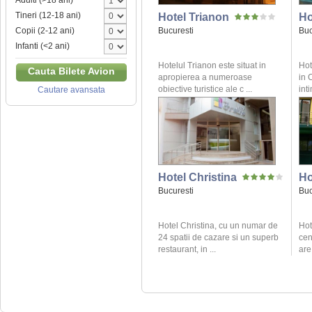
Adulti (>18 ani)
Tineri (12-18 ani)
Hotel Trianon
Ho
Bucuresti
Buc
Copii (2-12 ani)
Infanti (<2 ani)
Hotelul Trianon este situat in
Hot
Cauta Bilete Avion
apropierea a numeroase
in 
obiective turistice ale c ...
inti
Cautare avansata
Hotel Christina
Ho
Bucuresti
Buc
Hotel Christina, cu un numar de
Hot
24 spatii de cazare si un superb
cen
restaurant, in ...
are