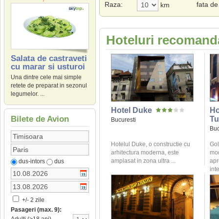
Raza:
fata de
km
Hoteluri recomanda
Salata de castraveti
cu marar si usturoi
Una dintre cele mai simple
retete de preparat in sezonul
legumelor. ...
Hotel Duke
Ho
Bilete de Avion
Tu
Bucuresti
Buc
Hotelul Duke, o constructie cu
Gol
arhitectura moderna, este
mod
amplasat in zona ultra ...
apr
dus-intors
dus
inte
+/- 2 zile
Pasageri (max. 9):