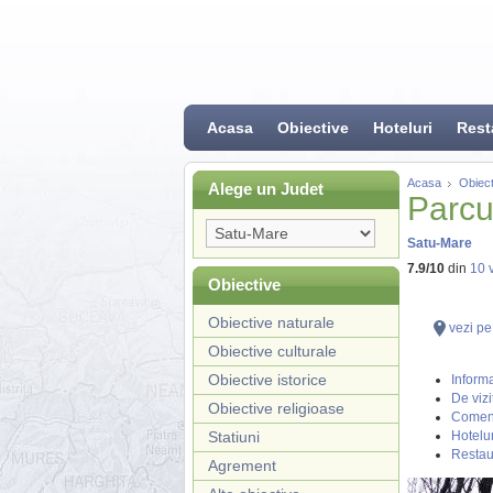
Acasa
Obiective
Hoteluri
Rest
Acasa
Obiect
Alege un Judet
Parcu
Satu-Mare
7.9
/
10
din
10
v
Obiective
Obiective naturale
vezi pe
Obiective culturale
Obiective istorice
Informa
De vizi
Obiective religioase
Coment
Statiuni
Hotelur
Restau
Agrement