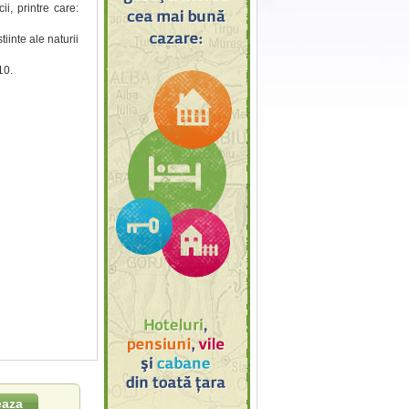
, printre care:
iinte ale naturii
10.
eaza