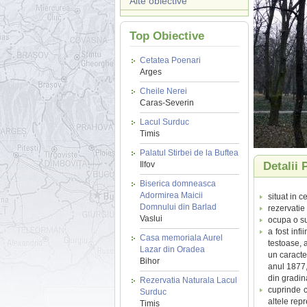
Alte obiective
Top Obiective
Cetatea Poenari
Arges
Cheile Nerei
Caras-Severin
Lacul Surduc
Timis
Palatul Stirbei de la Buftea
Ilfov
Detalii 
Biserica domneasca
Adormirea Maicii
situat in c
Domnului din Barlad
rezervatie 
Vaslui
ocupa o su
a fost infi
Casa memoriala Aurel
testoase, 
Lazar din Oradea
un caracte
Bihor
anul 1877,
din gradina
Rezervatia Naturala Lacul
cuprinde c
Surduc
altele rep
Timis