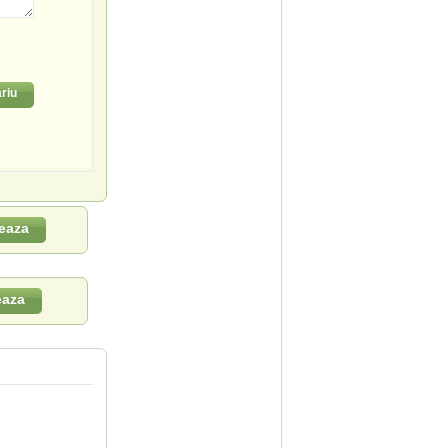
riu
eaza
eaza