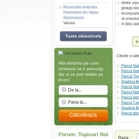
dintre es
Rezervatia Naturala
ginkgo bil
Piramidele din Valea
inconjoara
Stanicioiului
al orasului
Valcea
in fata cas
Toate obiectivele
Citeste si al
Afla distanta pe care
Parcul Nat
urmeaza sa o parcurgi,
Parcul Na
dar si ce poti vedea pe
Parcul Tin
drum!
Gradina B
Parcul Nat
Parcul Na
Parcul den
Parcul Car
Gradina Bo
Parcul de
Calculeaza
Forum: Topicuri Noi
Raza: