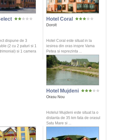
elect
Hotel Coral
Dorolt
ect dispune de 3
Hotel Coral este situat in la
le (2 cu 2 paturi si 1
iesirea din oras inspre Vama
trimonial) si 1 camera
Petea si reprezinta ...
.
Hotel Mujdeni
Orasu Nou
Hotelul Mujdeni este situat la o
distanta de 35 km fata de orasul
Satu Mare si ...