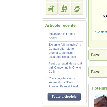
Articole recente
* Comenta
Incursiune in Lumea
Apelor
Excursie "all-inclusive" la
Cetatea Lita: istorie,
drumetie, alpinism,
Raza:
escalada, cicloturism
Pentru amatorii de senzatii
tari: Canyoning in Cheile
Raza:
Cetii
Credinte, obiceiuri si
superstitii de Sfintii
Apostoli Petru si Pavel
Hotelur
Toate articolele