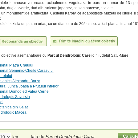
entele lemnoase valoroase, actualmente vegeteaza in parc un numar de 13 specii
oba, duglas verde, dud alb, salcam japonez, castan porcesc, tisa etc.;
 un monument de arhitectura, Castelul Karoly, ce adaposteste Muzeul de istorie si st
;
telului exista un platan urias, cu un diametru de 205 cm, ce a fost plantat in anul 18
te obiective asemanatoare cu
Parcul Dendrologic Carei
din judetul Satu-Mare:
ional Piatra Craiului
tional Semenic-Cheile Carasului
eretului
otanica Alexandru Borza
ural Lunca Joasa a Prutului Inferior
tional Domogled Valea Cernei
drologic Savarsin
ol
tanica din Galati
ndrologic Macea
Calcul
fata de
Parcul Dendrologic Carei
km