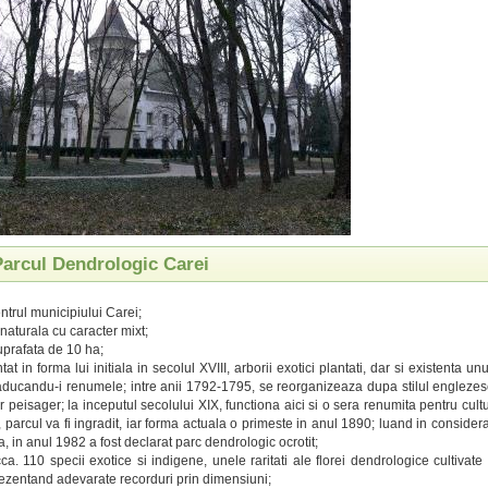
Parcul Dendrologic Carei
entrul municipiului Carei;
naturala cu caracter mixt;
prafata de 10 ha;
intat in forma lui initiala in secolul XVIII, arborii exotici plantati, dar si existenta u
aducandu-i renumele; intre anii 1792-1795, se reorganizeaza dupa stilul englezesc
r peisager; la inceputul secolului XIX, functiona aici si o sera renumita pentru cultu
 parcul va fi ingradit, iar forma actuala o primeste in anul 1890; luand in consider
, in anul 1982 a fost declarat parc dendrologic ocrotit;
ca. 110 specii exotice si indigene, unele raritati ale florei dendrologice cultivate
rezentand adevarate recorduri prin dimensiuni;