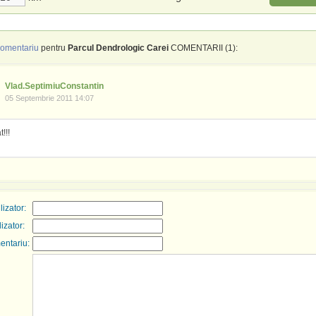
omentariu
pentru
Parcul Dendrologic Carei
COMENTARII (1):
Vlad.SeptimiuConstantin
05 Septembrie 2011 14:07
!!!
izator:
lizator:
entariu: