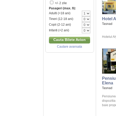
+/- 2 zile
Pasageri (max. 9):
Adulti (>18 ani)
Hotel A
Tineri (12-18 ani)
Tasnad
Copii (2-12 ani)
Infanti (<2 ani)
Hotelul Aly
Cauta Bilete Avion
Cautare avansata
Pensiu
Elena
Tasnad
Pensiunea
dispozitia
baie propr