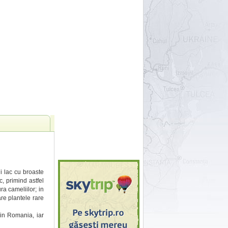
nui lac cu broaste
, primind astfel
ra cameliilor; in
are plantele rare
 in Romania, iar