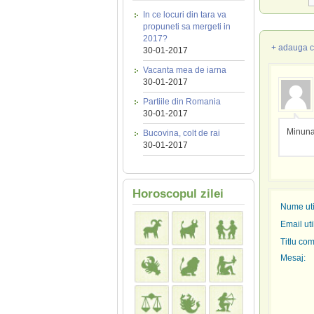
In ce locuri din tara va
propuneti sa mergeti in
2017?
+ adauga c
30-01-2017
Vacanta mea de iarna
30-01-2017
Partiile din Romania
30-01-2017
Minunat
Bucovina, colt de rai
30-01-2017
Horoscopul zilei
Nume util
Email uti
Titlu com
Mesaj: