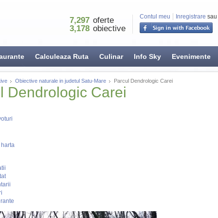
Contul meu
Inregistrare
sau
7,297
oferte
3,178
obiective
aurante
Calculeaza Ruta
Culinar
Info Sky
Evenimente
ive
Obiective naturale in judetul Satu-Mare
Parcul Dendrologic Carei
l Dendrologic Carei
oturi
 harta
tii
tat
arii
i
rante