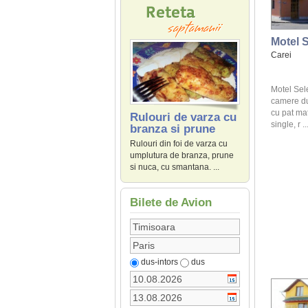
Motel S
Carei
Motel Sel
camere dub
cu pat ma
Rulouri de varza cu
single, r ..
branza si prune
Rulouri din foi de varza cu
umplutura de branza, prune
si nuca, cu smantana. ...
Bilete de Avion
dus-intors
dus