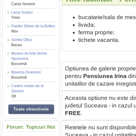
Caras-Severin
Lacul Surduc
bucatarie/sala de mes
Timis
livada;
Palatul Stirbei de la Buftea
Ilfov
ferma proprie;
tichete vacanta.
Schitul Oituz
Bacau
Muzeul de Arta Veche
Apuseana
Bucuresti
Optiunea de galerie proprie
Biserica Doamnei
pentru
Pensiunea Irina
din
Bucuresti
unitatilor de cazare inregi
Castrul roman de la
Slaveni
Olt
Aceasta optiune nu este di
judetul Suceava - in cazul u
Toate obiectivele
FREE
.
Forum: Topicuri Noi
Retetele nu sunt disponibil
Suceava - in cazul unitatil