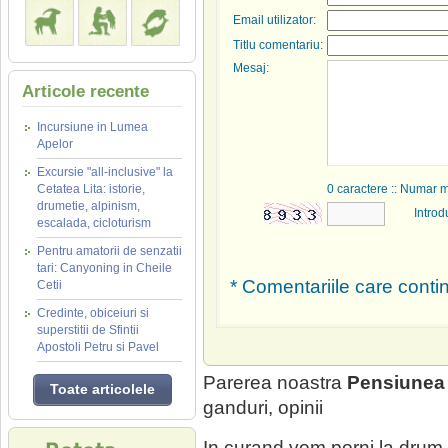
Email utilizator:
Titlu comentariu:
Mesaj:
Articole recente
Incursiune in Lumea
Apelor
Excursie "all-inclusive" la
Cetatea Lita: istorie,
0
caractere :: Numar 
drumetie, alpinism,
Introd
escalada, cicloturism
Pentru amatorii de senzatii
tari: Canyoning in Cheile
* Comentariile care contin
Cetii
Credinte, obiceiuri si
superstitii de Sfintii
Apostoli Petru si Pavel
Parerea noastra
Pensiunea 
Toate articolele
ganduri, opinii
In curand vom porni la drum.