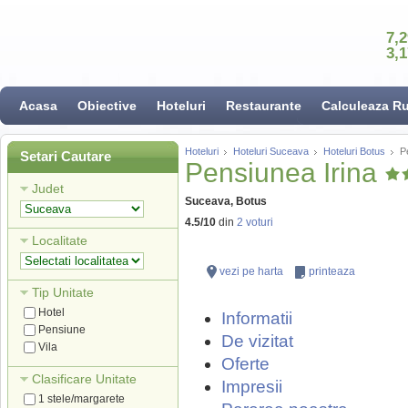
7,
3,
Acasa
Obiective
Hoteluri
Restaurante
Calculeaza R
Hoteluri
Hoteluri Suceava
Hoteluri Botus
P
Setari Cautare
Pensiunea Irina
Judet
Suceava, Botus
4.5
/
10
din
2
voturi
Localitate
vezi pe harta
printeaza
Tip Unitate
Hotel
Informatii
Pensiune
De vizitat
Vila
Oferte
Clasificare Unitate
Impresii
1 stele/margarete