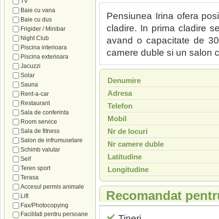
TV
Baie cu vana
Pensiunea Irina ofera posi
Baie cu dus
cladire. In prima cladire 
Frigider / Minibar
Night Club
avand o capacitate de 30
Piscina interioara
camere duble si un salon 
Piscina exterioara
Jacuzzi
Solar
Denumire
Sauna
Adresa
Rent-a-car
Restaurant
Telefon
Sala de conferinta
Mobil
Room service
Nr de locuri
Sala de fitness
Salon de infrumusetare
Nr camere duble
Schimb valutar
Latitudine
Seif
Teren sport
Longitudine
Terasa
Accesul permis animale
Recomandat pentr
Lift
Fax/Photocopying
Facilitati pentru persoane
Tineri