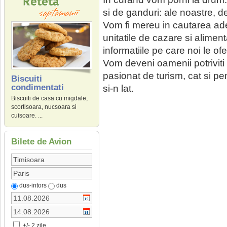
si de ganduri: ale noastre, 
Vom fi mereu in cautarea ade
unitatile de cazare si alimen
informatiile pe care noi le of
Vom deveni oamenii potriviti la
pasionat de turism, cat si pen
Biscuiti
condimentati
si-n lat.
Biscuiti de casa cu migdale,
scortisoara, nucsoara si
cuisoare. ...
Bilete de Avion
dus-intors
dus
+/- 2 zile