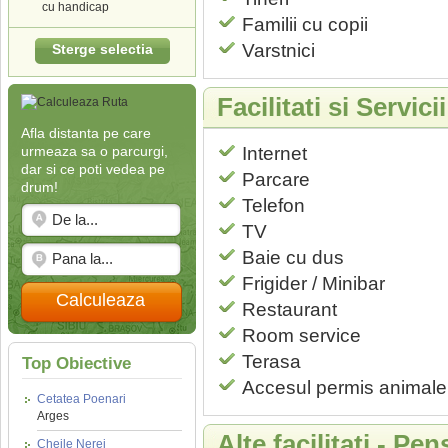
cu handicap
Familii cu copii
Varstnici
Sterge selectia
Facilitati si Servic
Afla distanta pe care
urmeaza sa o parcurgi,
Internet
dar si ce poti vedea pe
Parcare
drum!
Telefon
TV
Baie cu dus
Frigider / Minibar
Calculeaza
Restaurant
Room service
Terasa
Top Obiective
Accesul permis animale
Cetatea Poenari
Arges
Alte facilitati - Pe
Cheile Nerei