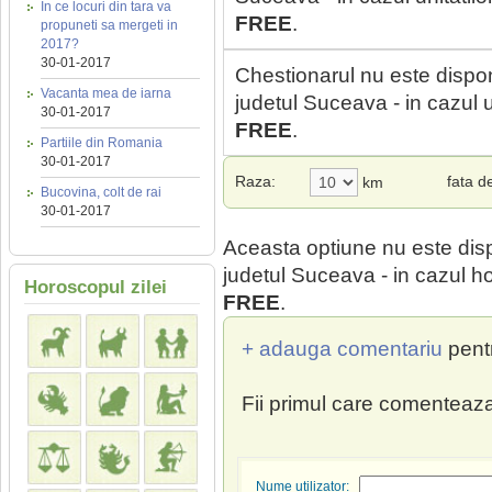
In ce locuri din tara va
FREE
.
propuneti sa mergeti in
2017?
30-01-2017
Chestionarul nu este dispon
Vacanta mea de iarna
judetul Suceava - in cazul u
30-01-2017
FREE
.
Partiile din Romania
30-01-2017
Raza:
fata d
km
Bucovina, colt de rai
30-01-2017
Aceasta optiune nu este dis
judetul Suceava - in cazul ho
Horoscopul zilei
FREE
.
+ adauga comentariu
pent
Fii primul care comenteaza
Nume utilizator: