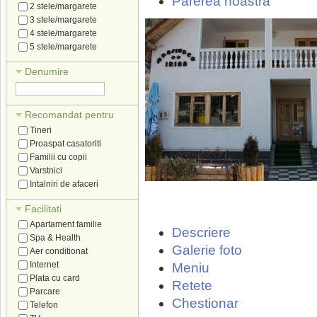
Parerea noastra
2 stele/margarete
3 stele/margarete
4 stele/margarete
5 stele/margarete
Denumire
Recomandat pentru
Tineri
Proaspat casatoriti
Familii cu copii
Varstnici
Intalniri de afaceri
Facilitati
Apartament familie
Descriere
Spa & Health
Galerie foto
Aer conditionat
Internet
Meniu
Plata cu card
Retete
Parcare
Chestionar
Telefon