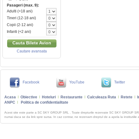
Pasageri (max. 9):
Adulti (>18 ani)
Tineri (12-18 ani)
Copii (2-12 ani)
Infanti (<2 ani)
Cauta Bilete Avion
Cautare avansata
Facebook
YouTube
Twitter
Acasa
I
Obiective
I
Hoteluri
I
Restaurante
I
Calculeaza Ruta
I
Retete
I
I
ANPC
I
Politica de confidentialitate
Acest site este parte a SC SKY GROUP SRL . Toate drepturile rezervate SC SKY GROUP S
numai daca se da link spre sursa. In caz contrar, ne rezervam dreptul de a apela la institutiile 