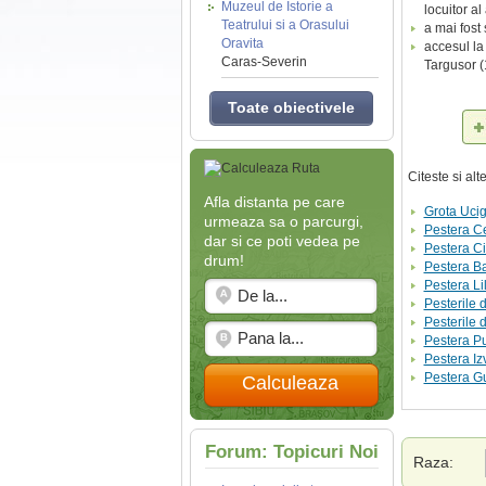
Muzeul de Istorie a
locuitor al
Teatrului si a Orasului
a mai fost 
Oravita
accesul la
Caras-Severin
Targusor (
Toate obiectivele
Citeste si al
Afla distanta pe care
Grota Uci
urmeaza sa o parcurgi,
Pestera Ce
dar si ce poti vedea pe
Pestera C
drum!
Pestera Ba
Pestera Lil
Pesterile 
Pesterile 
Pestera P
Pestera Izv
Pestera G
Calculeaza
Forum: Topicuri Noi
Raza: