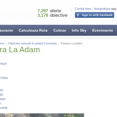
Contul meu
Inregistrare
sau
7,297
oferte
3,178
obiective
aurante
Calculeaza Ruta
Culinar
Info Sky
Evenimente
ive
Obiective naturale in judetul Constanta
Pestera La Adam
ra La Adam
oturi
 harta
tii
tat
arii
i
rante