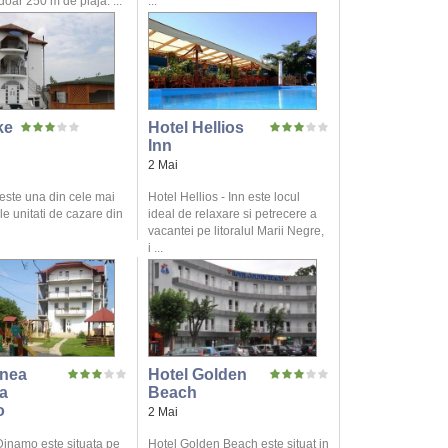
 doar 250 m de plaja. ...
...
ke
Hotel Hellios
Inn
2 Mai
 este una din cele mai
Hotel Hellios - Inn este locul
le unitati de cazare din
ideal de relaxare si petrecere a
vacantei pe litoralul Marii Negre,
i ...
nea
Hotel Golden
a
Beach
o
2 Mai
inamo este situata pe
Hotel Golden Beach este situat in