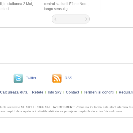
i, in statiunea 2 Mai,
centrul statiunii Eforie Nord,
 iesi ...
langa sensul g ...
Twitter
RSS
Calculeaza Ruta
I
Retete
I
Info Sky
I
Contact
I
Termeni si conditii
I
Regulam
pturile rezervate SC SKY GROUP SRL.
AVERTISMENT
: Preluarea lor totala este strict interzisa fa
m dreptul de a apela la institutiile abilitate sa protejeze drepturile de autor. Va multumim!