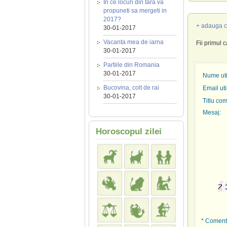
In ce locuri din tara va
propuneti sa mergeti in
2017?
+ adauga c
30-01-2017
Vacanta mea de iarna
Fii primul 
30-01-2017
Partiile din Romania
30-01-2017
Nume util
Bucovina, colt de rai
Email uti
30-01-2017
Titlu com
Mesaj:
Horoscopul zilei
* Comenta