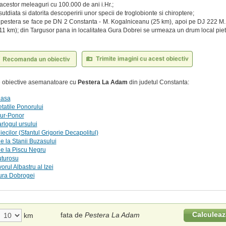
 acestor meleaguri cu 100.000 de ani i.Hr.;
sutdiata si datorita descoperirii unor specii de troglobionte si chiroptere;
 pestera se face pe DN 2 Constanta - M. Kogalniceanu (25 km), apoi pe DJ 222 M
11 km); din Targusor pana in localitatea Gura Dobrei se urmeaza un drum local pietr
te obiective asemanatoare cu
Pestera La Adam
din judetul Constanta:
gasa
tatile Ponorului
iur-Ponor
rlogul ursului
iecilor (Sfantul Grigorie Decapolitul)
de la Stanii Buzasului
de la Piscu Negru
uturosu
orul Albastru al Izei
ura Dobrogei
Calculeaz
fata de
Pestera La Adam
km