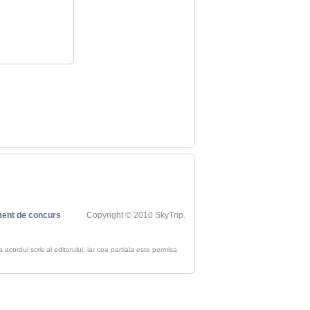
ent de concurs
Copyright © 2010 SkyTrip.
ra acordul scris al editorului, iar cea partiala este permisa