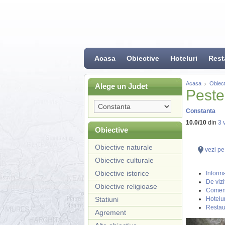
Acasa
Obiective
Hoteluri
Rest
Acasa
Obiect
Alege un Judet
Peste
Constanta
10.0
/
10
din
3
v
Obiective
Obiective naturale
vezi pe
Obiective culturale
Obiective istorice
Informa
De vizi
Obiective religioase
Coment
Statiuni
Hotelur
Restau
Agrement