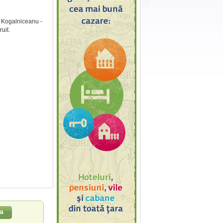
. Kogalniceanu -
uit.
a