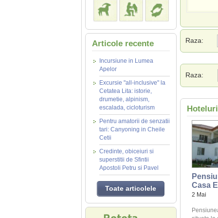
Raza:
Articole recente
Incursiune in Lumea
Apelor
Raza:
Excursie "all-inclusive" la
Cetatea Lita: istorie,
drumetie, alpinism,
escalada, cicloturism
Hotelur
Pentru amatorii de senzatii
tari: Canyoning in Cheile
Cetii
Credinte, obiceiuri si
superstitii de Sfintii
Apostoli Petru si Pavel
Pensiu
Casa E
Toate articolele
2 Mai
Pensiune