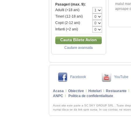
malul mari
Pasageri (max. 9):
aproape de
Adulti (>18 ani)
Tineri (12-18 ani)
Copii (2-12 ani)
Infanti (<2 ani)
Cauta Bilete Avion
Cautare avansata
Facebook
YouTube
Acasa
I
Obiective
I
Hoteluri
I
Restaurante
I
ANPC
I
Politica de confidentialitate
Acest site este parte a SC SKY GROUP SRL . Toate dre
numai daca se da link spre sursa. In caz contrar, ne rezerva