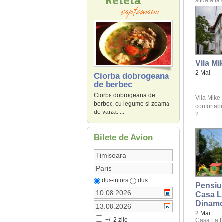
situata la
Vila Mi
2 Mai
Ciorba dobrogeana
de berbec
Ciorba dobrogeana de
Vila Mike
berbec, cu legume si zeama
confortabi
de varza. ...
2 ...
Bilete de Avion
dus-intors
dus
Pensiu
Casa L
Dinam
2 Mai
+/- 2 zile
Casa La D