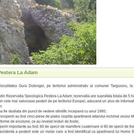
 Pestera La Adam
 localitatea Gura Dobrogei, pe teritoriul administrativ al comunei Targusoru, l
 din Rezervatia Speologica Pestera La Adam; rezervatia are suprafata totala de 5 h
in cele mai valoroase pesteri de pe teritoriul Europei, aducand un plus de informati
i;
sa fie studiata din punct de vedere stiintific incepand cu anul 1995;
coperiri au fost cinci piese de piatra cioplita apartinand altarului inchinat zeului Mi
forme de eroziune, ce au revelat resturi de fosile;
periri importante au fost: 60 de specii de mamifere cuaternare si 80 de specii de fosi
ezistenta a pesterii este un molar care a fost identificat ca apartinand lui Homo S