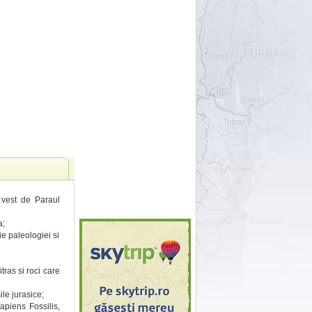
a vest de Paraul
a;
e paleologiei si
tras si roci care
le jurasice;
apiens Fossilis,