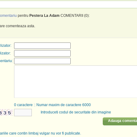
omentariu
pentru
Pestera La Adam
COMENTARII (0):
care comenteaza asta.
izator:
lizator:
entariu:
0
caractere :: Numar maxim de caractere 6000
Introduceti codul de securitate din imagine
Adauga comenta
riile care contin limbaj vulgar nu vor fi publicate.