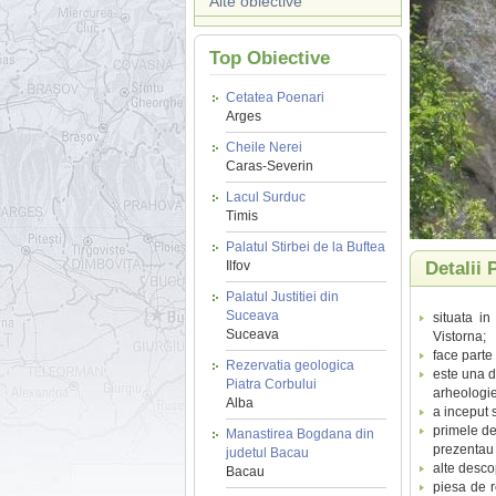
Alte obiective
Top Obiective
Cetatea Poenari
Arges
Cheile Nerei
Caras-Severin
Lacul Surduc
Timis
Palatul Stirbei de la Buftea
Ilfov
Detalii
Palatul Justitiei din
Suceava
situata in
Suceava
Vistorna;
face parte
Rezervatia geologica
este una d
Piatra Corbului
arheologie
Alba
a inceput 
primele des
Manastirea Bogdana din
prezentau 
judetul Bacau
alte desco
Bacau
piesa de r