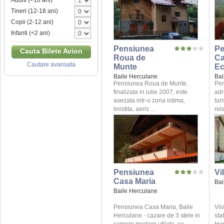
Adulti (>18 ani)
Tineri (12-18 ani)
Copii (2-12 ani)
Infanti (<2 ani)
Pensiunea
Pe
Cauta Bilete Avion
Roua de
C
Cautare avansata
Munte
Ec
Baile Herculane
Bai
Pensiunea Roua de Munte,
Pen
finalizata in iulie 2007, este
adr
asezata intr-o zona intima,
tur
linistita, aeris ...
rela
Pensiunea
Vi
Casa Maria
Bai
Baile Herculane
Pensiunea Casa Maria, Baile
Vil
Herculane - cazare de 3 stele in
sta