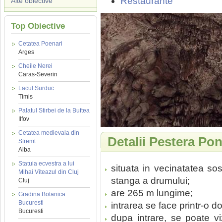
Restaurante
Alte obiective
Top Obiective
Cetatea Poenari
Arges
Cheile Nerei
Caras-Severin
Lacul Surduc
Timis
Palatul Stirbei de la Buftea
Ilfov
Cetatea medievala din
Detalii Pestera Po
Stremt
Alba
Statuia ecvestra a lui
situata in vecinatatea so
Mihai Viteazul din Cluj
stanga a drumului;
Cluj
are 265 m lungime;
Gradina Botanica
Bucuresti
intrarea se face printr-o d
Bucuresti
dupa intrare, se poate vi