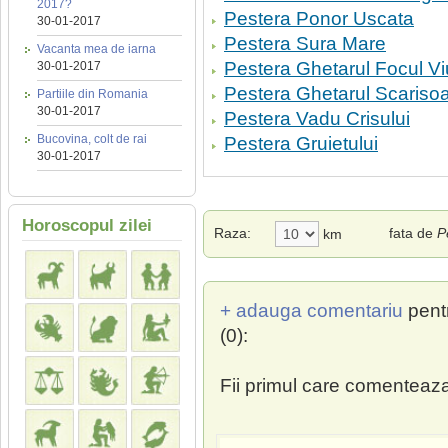
2017?
Pestera Ponor Uscata
30-01-2017
Pestera Sura Mare
Vacanta mea de iarna
Pestera Ghetarul Focul Vi
30-01-2017
Pestera Ghetarul Scariso
Partiile din Romania
30-01-2017
Pestera Vadu Crisului
Bucovina, colt de rai
Pestera Gruietului
30-01-2017
Horoscopul zilei
Raza:
fata de
P
km
+ adauga comentariu
pent
(0):
Fii primul care comenteaza