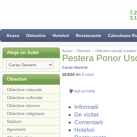
7,
3,
Acasa
Obiective
Hoteluri
Restaurante
Calculeaza R
Acasa
Obiective
Obiective naturale in judetu
Alege un Judet
Pestera Ponor Us
Caras-Severin
10.0
/
10
din
9
voturi
Obiective
Obiective naturale
vezi pe harta
Obiective culturale
Obiective istorice
Informatii
Obiective religioase
De vizitat
Statiuni
Comentarii
Hoteluri
Agrement