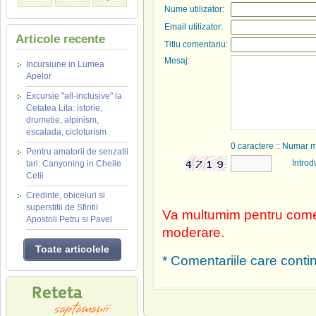
Nume utilizator:
Email utilizator:
Articole recente
Titlu comentariu:
Mesaj:
Incursiune in Lumea
Apelor
Excursie "all-inclusive" la
Cetatea Lita: istorie,
drumetie, alpinism,
escalada, cicloturism
0
caractere :: Numar 
Pentru amatorii de senzatii
Introd
tari: Canyoning in Cheile
Cetii
Credinte, obiceiuri si
superstitii de Sfintii
Va multumim pentru comen
Apostoli Petru si Pavel
moderare.
Toate articolele
* Comentariile care contin