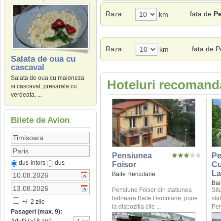
Raza:
fata de
Pe
km
Raza:
fata de 
km
Salata de oua cu
cascaval
Salata de oua cu maioneza
Hoteluri recomanda
si cascaval, presarata cu
verdeata. ...
Bilete de Avion
Pensiunea
Pe
dus-intors
dus
Foisor
Cu
La
Baile Herculane
Bai
Pensiune Foisor din statiunea
Sit
balneara Baile Herculane, pune
sta
+/- 2 zile
la dispozitia clie ...
Pen
Pasageri (max. 9):