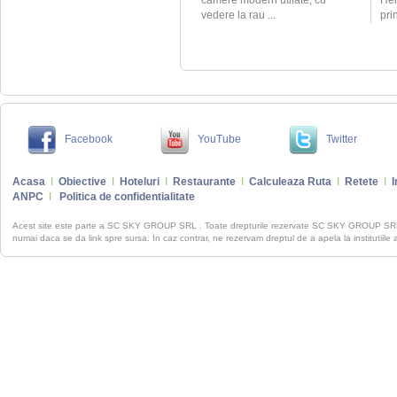
camere modern utilate, cu
Her
vedere la rau ...
pri
Facebook
YouTube
Twitter
Acasa
I
Obiective
I
Hoteluri
I
Restaurante
I
Calculeaza Ruta
I
Retete
I
I
ANPC
I
Politica de confidentialitate
Acest site este parte a SC SKY GROUP SRL . Toate drepturile rezervate SC SKY GROUP S
numai daca se da link spre sursa. In caz contrar, ne rezervam dreptul de a apela la institutiile 