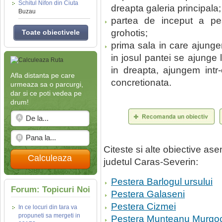
Schitul Nifon din Ciuta
dreapta galeria principala;
Buzau
partea de inceput a pe
grohotis;
Toate obiectivele
prima sala in care ajungem
in josul pantei se ajunge 
in dreapta, ajungem intr-
Afla distanta pe care
concretionata.
urmeaza sa o parcurgi,
dar si ce poti vedea pe
drum!
Citeste si alte obiective a
Calculeaza
judetul Caras-Severin:
Pestera Barlogul ursului
Forum: Topicuri Noi
Pestera Galaseni
Pestera Cizmei
In ce locuri din tara va
propuneti sa mergeti in
Pestera Munteanu Murgoci