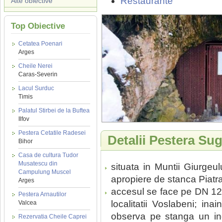
Restaurante
Alte obiective
Top Obiective
Cetatea Poenari
Arges
Cheile Nerei
Caras-Severin
Lacul Surduc
Timis
Palatul Stirbei de la Buftea
Ilfov
Pestera Cetatile Radesei
Detalii Pestera Su
Bihor
Casa de cultura Tudor
Musatescu din
situata in Muntii Giurgeul
Campulung Muscel
apropiere de stanca Piatra
Arges
accesul se face pe DN 12 
Pestera Arnautilor
localitatii Voslabeni; ina
Valcea
observa pe stanga un in
Rezervatia Cheile Caprei