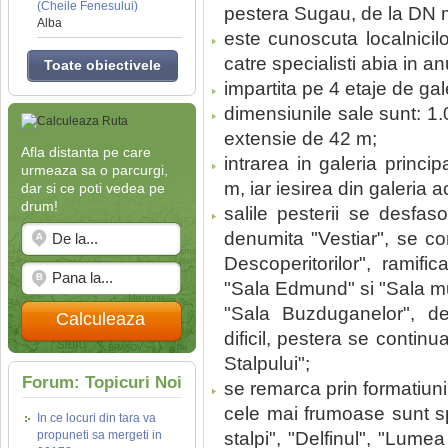
(Cheile Fenesului)
pestera Sugau, de la DN m
Alba
este cunoscuta localnicil
catre specialisti abia in a
Toate obiectivele
impartita pe 4 etaje de gal
dimensiunile sale sunt: 1.
extensie de 42 m;
Afla distanta pe care
intrarea in galeria princi
urmeaza sa o parcurgi,
m, iar iesirea din galeria a
dar si ce poti vedea pe
drum!
salile pesterii se desf
denumita "Vestiar", se co
Descoperitorilor", ramifi
"Sala Edmund" si "Sala muz
"Sala Buzduganelor", de
Calculeaza
dificil, pestera se contin
Stalpului";
Forum: Topicuri Noi
se remarca prin formatiuni
cele mai frumoase sunt 
In ce locuri din tara va
propuneti sa mergeti in
stalpi", "Delfinul", "Lum