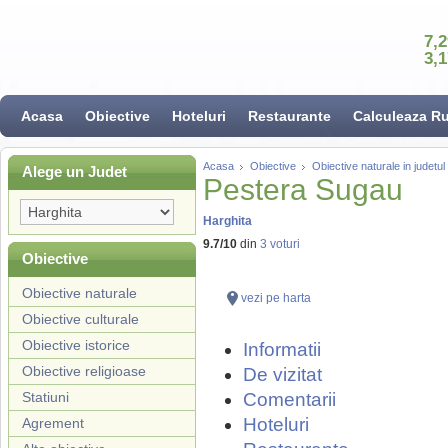
7,
3,
Acasa
Obiective
Hoteluri
Restaurante
Calculeaza R
Acasa
Obiective
Obiective naturale in judetul
Alege un Judet
Pestera Sugau
Harghita
9.7
/
10
din
3
voturi
Obiective
Obiective naturale
vezi pe harta
Obiective culturale
Obiective istorice
Informatii
Obiective religioase
De vizitat
Statiuni
Comentarii
Hoteluri
Agrement